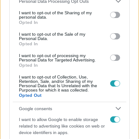
Personal Data Processing Opt Outs
services and may gather and store information including but
not limited to your visit or usage behaviour. You may click to
I want to opt-out of the Sharing of my
Népszerű
personal data.
grant or deny consent to Google and its third-party tags to
Opted In
use your data for below specified purposes in below Google
consent section.
I want to opt-out of the Sale of my
Personal Data.
Opted In
I want to opt-out of processing my
Personal Data for Targeted Advertising.
Opted In
I want to opt-out of Collection, Use,
Retention, Sale, and/or Sharing of my
Personal Data that Is Unrelated with the
Purposes for which it was collected.
Opted Out
Európa
Google consents
Megválasztották Európa legszebb épületét –
I want to allow Google to enable storage
magyar lett az első
related to advertising like cookies on web or
device identifiers in apps.