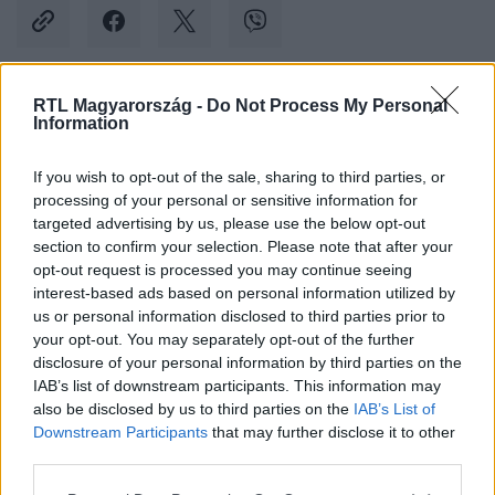
RTL Magyarország -
Do Not Process My Personal
Kövess minket, és értesülj a friss hírekről a
Information
Facebookon is!
If you wish to opt-out of the sale, sharing to third parties, or
processing of your personal or sensitive information for
Követem
targeted advertising by us, please use the below opt-out
section to confirm your selection. Please note that after your
opt-out request is processed you may continue seeing
interest-based ads based on personal information utilized by
us or personal information disclosed to third parties prior to
your opt-out. You may separately opt-out of the further
#
KÜLFÖLD
#
REZSISZÁMLA
disclosure of your personal information by third parties on the
IAB’s list of downstream participants. This information may
also be disclosed by us to third parties on the
IAB’s List of
Downstream Participants
that may further disclose it to other
third parties.
Please note that this website/app uses one or more Google