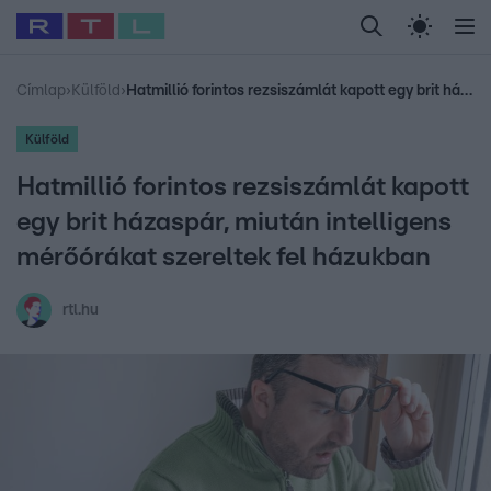
Legfrissebb
RTL Híradó
Fókusz
Sztárhírek
Randi
Celeb vagyok, me
#
Babits Marcella
#
Szellő István
#
Most Wanted
#
Gallusz Niko
Címlap
›
Külföld
›
Hatmillió forintos rezsiszámlát kapott egy brit házaspár, miután intelligens mérőórákat szereltek fel házukban
Külföld
Hatmillió forintos rezsiszámlát kapott
egy brit házaspár, miután intelligens
mérőórákat szereltek fel házukban
rtl.hu