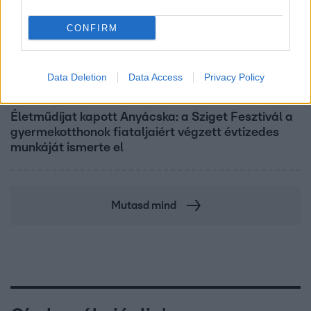
CONFIRM
Data Deletion
Data Access
Privacy Policy
Reggeli
Életműdíjat kapott Anyácska: a Sziget Fesztivál a
gyermekotthonok fiataljaiért végzett évtizedes
munkáját ismerte el
Mutasd mind