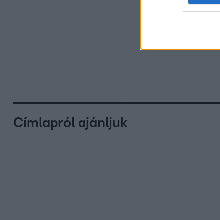
Címlapról ajánljuk