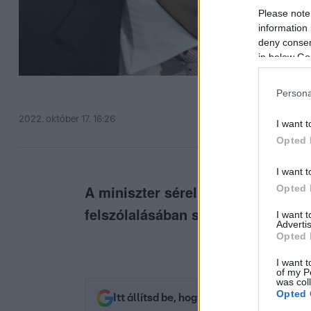
Please note
information 
deny consent
in below Go
Persona
2022. október 17. 16:26
I want t
Opted 
I want t
A miniszter sérelmezte, hogy a „bé
Opted 
felszólalásában sem hangzott el.
I want 
Advertis
Opted 
I want t
of my P
was col
Opted 
Itt állítsd be, hogy az RTL.hu az elsők 