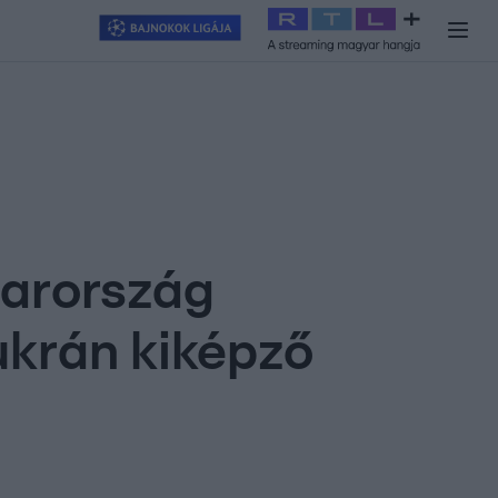
y
#
RTL+
#
Exek csatája 2026
#
Celeb vagyok, ments ki innen
#
H
yarország
ukrán kiképző