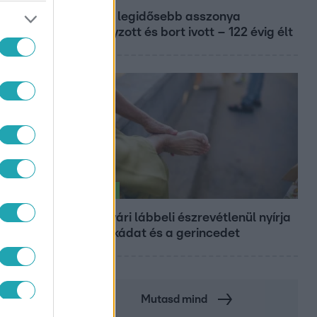
A világ legidősebb asszonya
dohányzott és bort ivott – 122 évig élt
Életmód
Ez a nyári lábbeli észrevétlenül nyírja
ki a bokádat és a gerincedet
Mutasd mind