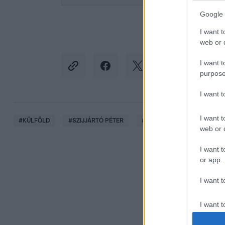
Google 
I want t
web or d
I want t
purpose
I want 
I want t
#
KÜLFÖLD
#
SZIJJÁRTÓ PÉTER
#
UKRAJNA
#
EURÓPAI 
web or d
I want t
or app.
I want t
I want t
authenti