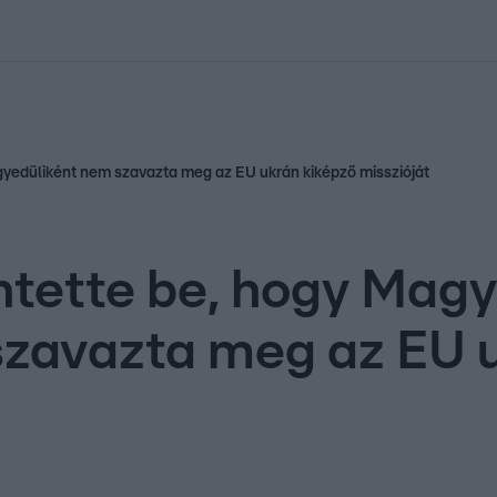
kolett
#
Időjárás
#
RTL műsor
#
Víz
#
Magyar Péter
#
Csillagjeg
egyedüliként nem szavazta meg az EU ukrán kiképző misszióját
entette be, hogy Mag
szavazta meg az EU 