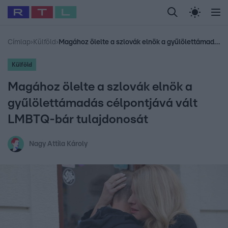
Legfrissebb
RTL Híradó
Fókusz
Sztárhírek
Randi
Celeb vagyok, me
#
Babits Marcella
#
Szellő István
#
Most Wanted
#
Gallusz Niko
Címlap
›
Külföld
›
Magához ölelte a szlovák elnök a gyűlölettámadás célpontjává vált LMBTQ-bár tulajdonosát
Külföld
Magához ölelte a szlovák elnök a
gyűlölettámadás célpontjává vált
LMBTQ-bár tulajdonosát
Nagy Attila Károly