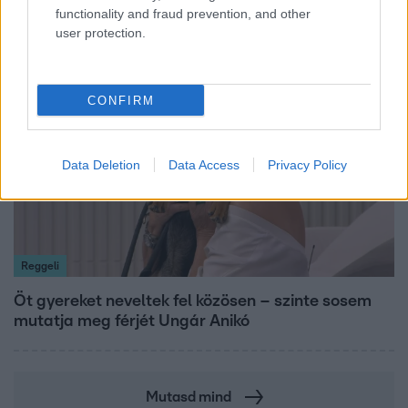
Szandi fiai
functionality and fraud prevention, and other
user protection.
13:37
CONFIRM
Data Deletion
Data Access
Privacy Policy
Reggeli
Öt gyereket neveltek fel közösen – szinte sosem
mutatja meg férjét Ungár Anikó
Mutasd mind