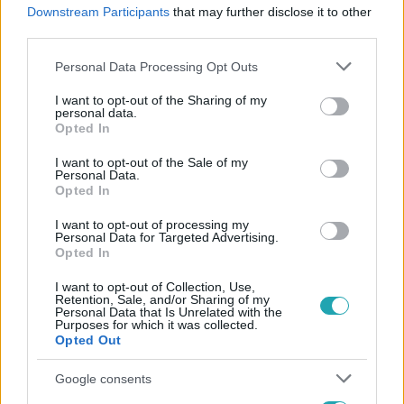
#
KÜLFÖLD
#
SZLOVÁKIA
#
POZSONY
#
LMBTQI
Downstream Participants
that may further disclose it to other
third parties.
#
LÖVÖLDÖZÉS
#
GYŰLÖLETBŰNCSELEKMÉNY
Please note that this website/app uses one or more Google
Personal Data Processing Opt Outs
services and may gather and store information including but
not limited to your visit or usage behaviour. You may click to
I want to opt-out of the Sharing of my
personal data.
grant or deny consent to Google and its third-party tags to
Opted In
use your data for below specified purposes in below Google
consent section.
I want to opt-out of the Sale of my
Personal Data.
Népszerű
Opted In
I want to opt-out of processing my
Personal Data for Targeted Advertising.
Opted In
I want to opt-out of Collection, Use,
Retention, Sale, and/or Sharing of my
Personal Data that Is Unrelated with the
Purposes for which it was collected.
Opted Out
Google consents