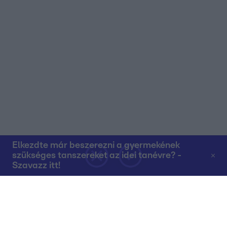
Elkezdte már beszerezni a gyermekének
szükséges tanszereket az idei tanévre? -
Szavazz itt!