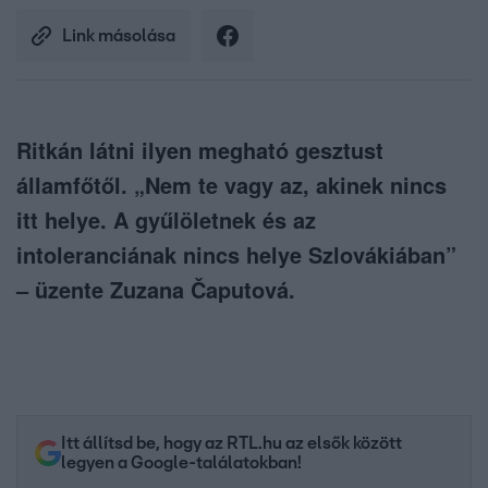
Link másolása
Ritkán látni ilyen megható gesztust
államfőtől. „Nem te vagy az, akinek nincs
itt helye. A gyűlöletnek és az
intoleranciának nincs helye Szlovákiában”
– üzente Zuzana Čaputová.
Itt állítsd be, hogy az RTL.hu az elsők között
legyen a Google-találatokban!