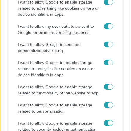
I want to allow Google to enable storage
related to advertising like cookies on web or
device identifiers in apps.
Életmód
I want to allow my user data to be sent to
Ez a 3 népszerű kerti növény akár az ingatlanod
Google for online advertising purposes.
értékét is csökkentheti
I want to allow Google to send me
personalized advertising.
I want to allow Google to enable storage
related to analytics like cookies on web or
device identifiers in apps.
I want to allow Google to enable storage
related to functionality of the website or app.
I want to allow Google to enable storage
related to personalization.
Bulvár
I want to allow Google to enable storage
Már nagymama, de a fiai is kész férfiak: friss fotón
related to security, including authentication