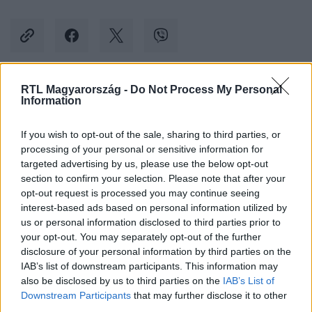
RTL Magyarország -
Do Not Process My Personal
Kövess minket, és értesülj a friss hírekről a
Information
Facebookon is!
If you wish to opt-out of the sale, sharing to third parties, or
processing of your personal or sensitive information for
Követem
targeted advertising by us, please use the below opt-out
section to confirm your selection. Please note that after your
opt-out request is processed you may continue seeing
interest-based ads based on personal information utilized by
us or personal information disclosed to third parties prior to
your opt-out. You may separately opt-out of the further
#
KÜLFÖLD
#
OROSZORSZÁG
#
NATO
disclosure of your personal information by third parties on the
IAB’s list of downstream participants. This information may
#
TENGERALATTJÁRÓ
also be disclosed by us to third parties on the
IAB’s List of
Downstream Participants
that may further disclose it to other
third parties.