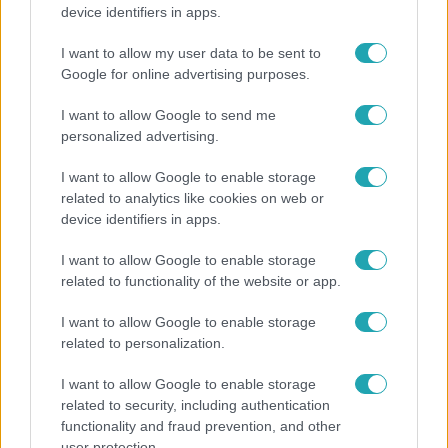
Generációk együtt éneklik Bródy János legendás
device identifiers in apps.
slágerét – elkészült az új klip
I want to allow my user data to be sent to
Google for online advertising purposes.
17:24
I want to allow Google to send me
personalized advertising.
I want to allow Google to enable storage
related to analytics like cookies on web or
device identifiers in apps.
I want to allow Google to enable storage
related to functionality of the website or app.
Reggeli
I want to allow Google to enable storage
„Ha olyan ember keresne meg, akkor sem
related to personalization.
vállalnám!” – Détár Enikő megszólalt a politikai
I want to allow Google to enable storage
megkeresésekkel kapcsolatban
related to security, including authentication
functionality and fraud prevention, and other
user protection.