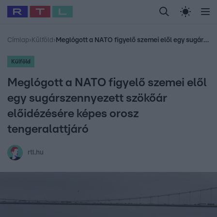
Legfrissebb
RTL Híradó
Fókusz
Sztárhírek
Randi
Celeb vagyok, me
#
Babits Marcella
#
Szellő István
#
Most Wanted
#
Gallusz Niko
Címlap
›
Külföld
›
Meglógott a NATO figyelő szemei elől egy sugárszennyezett szökőár előidézésére képes orosz tengeralattjáró
Külföld
Meglógott a NATO figyelő szemei elől
egy sugárszennyezett szökőár
előidézésére képes orosz
tengeralattjáró
rtl.hu