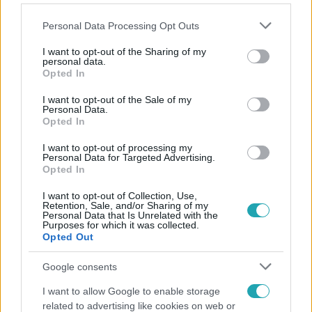
Please note that this website/app uses one or more Google
Personal Data Processing Opt Outs
services and may gather and store information including but
not limited to your visit or usage behaviour. You may click to
I want to opt-out of the Sharing of my
personal data.
grant or deny consent to Google and its third-party tags to
Opted In
Népszerű
use your data for below specified purposes in below Google
consent section.
I want to opt-out of the Sale of my
Personal Data.
Opted In
I want to opt-out of processing my
Personal Data for Targeted Advertising.
Opted In
I want to opt-out of Collection, Use,
Retention, Sale, and/or Sharing of my
Personal Data that Is Unrelated with the
Purposes for which it was collected.
Opted Out
Google consents
Belföld
I want to allow Google to enable storage
related to advertising like cookies on web or