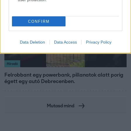
2:30
CONFIRM
Data Deletion
Data Access
Privacy Policy
Híradó
Felrobbant egy powerbank, pillanatok alatt porig
égett egy autó Debrecenben.
Mutasd mind