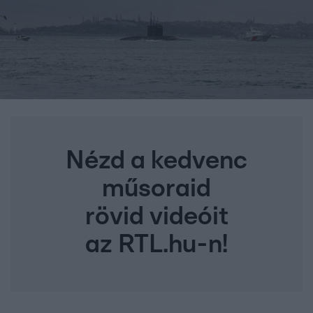
Nézd a kedvenc
műsoraid
rövid videóit
az RTL.hu-n!