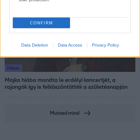
6:56
CONFIRM
Data Deletion
Data Access
Privacy Policy
Fókusz
Majka hiába mondta le erdélyi koncertjét, a
rajongók így is felköszöntötték a születésnapján
Mutasd mind