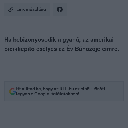
Link másolása
Ha bebizonyosodik a gyanú, az amerikai
bicikliépítő esélyes az Év Bűnözője címre.
Itt állítsd be, hogy az RTL.hu az elsők között
legyen a Google-találatokban!