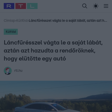
Legfrissebb
RTL Híradó
Fókusz
Sztárhírek
Randi
Celeb vagyok, me
#
Babits Marcella
#
Szellő István
#
Most Wanted
#
Gallusz Niko
Címlap
›
Külföld
›
Láncfűrésszel vágta le a saját lábát, aztán azt hazudta a rendőröknek, hogy elütötte egy autó
Külföld
Láncfűrésszel vágta le a saját lábát,
aztán azt hazudta a rendőröknek,
hogy elütötte egy autó
rtl.hu