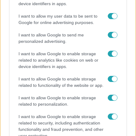
Ez a nyári lábbeli észrevétlenül nyírja ki a bokádat
device identifiers in apps.
és a gerincedet
I want to allow my user data to be sent to
Google for online advertising purposes.
17:24
I want to allow Google to send me
personalized advertising.
I want to allow Google to enable storage
related to analytics like cookies on web or
device identifiers in apps.
I want to allow Google to enable storage
related to functionality of the website or app.
Reggeli
I want to allow Google to enable storage
„Ha olyan ember keresne meg, akkor sem
related to personalization.
vállalnám!” – Détár Enikő megszólalt a politikai
I want to allow Google to enable storage
megkeresésekkel kapcsolatban
related to security, including authentication
functionality and fraud prevention, and other
user protection.