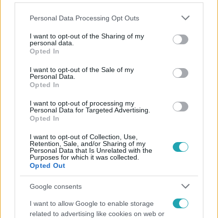
Please note that this website/app uses one or more Google
Personal Data Processing Opt Outs
services and may gather and store information including but
not limited to your visit or usage behaviour. You may click to
I want to opt-out of the Sharing of my
personal data.
grant or deny consent to Google and its third-party tags to
Opted In
Népszerű
use your data for below specified purposes in below Google
consent section.
I want to opt-out of the Sale of my
Personal Data.
Opted In
I want to opt-out of processing my
Personal Data for Targeted Advertising.
Opted In
I want to opt-out of Collection, Use,
Retention, Sale, and/or Sharing of my
Personal Data that Is Unrelated with the
Purposes for which it was collected.
Opted Out
Google consents
Életmód
I want to allow Google to enable storage
related to advertising like cookies on web or