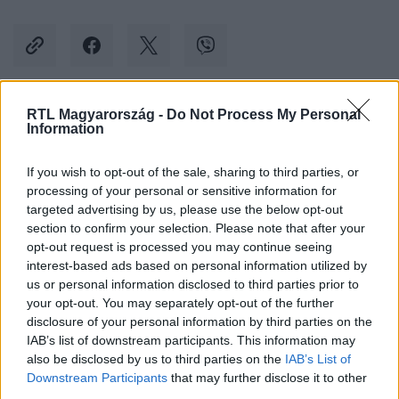
RTL Magyarország -
Do Not Process My Personal
Kövess minket, és értesülj a friss hírekről a
Information
Facebookon is!
If you wish to opt-out of the sale, sharing to third parties, or
processing of your personal or sensitive information for
Követem
targeted advertising by us, please use the below opt-out
section to confirm your selection. Please note that after your
opt-out request is processed you may continue seeing
interest-based ads based on personal information utilized by
us or personal information disclosed to third parties prior to
your opt-out. You may separately opt-out of the further
#
KÜLFÖLD
#
LÁNCFŰRÉSZ
#
RENDŐRSÉG
#
LÁB
disclosure of your personal information by third parties on the
IAB’s list of downstream participants. This information may
#
BICIKLI
also be disclosed by us to third parties on the
IAB’s List of
Downstream Participants
that may further disclose it to other
third parties.