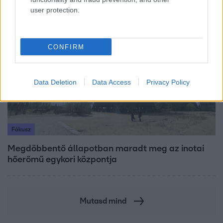
user protection.
17:49
CONFIRM
Data Deletion
Data Access
Privacy Policy
Fókusz
Megdöbbentő állapotban maradt meg az inotai
hőerőmű egykori központja
Mutasd mind