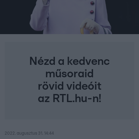
Nézd a kedvenc
műsoraid
rövid videóit
az RTL.hu-n!
2022. augusztus 31. 14:44