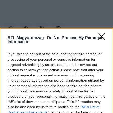
RTL Magyarország -
Do Not Process My Personal
Information
Kövess minket, és értesülj a friss hírekről a
If you wish to opt-out of the sale, sharing to third parties, or
Facebookon is!
processing of your personal or sensitive information for
targeted advertising by us, please use the below opt-out
section to confirm your selection. Please note that after your
Követem
opt-out request is processed you may continue seeing
interest-based ads based on personal information utilized by
us or personal information disclosed to third parties prior to
your opt-out. You may separately opt-out of the further
disclosure of your personal information by third parties on the
IAB’s list of downstream participants. This information may
#
KÜLFÖLD
#
EGYESÜLT KIRÁLYSÁG
#
II. ERZSÉBET
also be disclosed by us to third parties on the
IAB’s List of
Downstream Participants
that may further disclose it to other