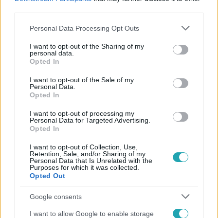
#
KIRÁLYNŐ
#
BALMORAL
#
SKÓCIA
third parties.
Please note that this website/app uses one or more Google
Personal Data Processing Opt Outs
services and may gather and store information including but
not limited to your visit or usage behaviour. You may click to
I want to opt-out of the Sharing of my
personal data.
grant or deny consent to Google and its third-party tags to
Opted In
use your data for below specified purposes in below Google
consent section.
I want to opt-out of the Sale of my
Personal Data.
Népszerű
Opted In
I want to opt-out of processing my
Personal Data for Targeted Advertising.
Opted In
I want to opt-out of Collection, Use,
Retention, Sale, and/or Sharing of my
Personal Data that Is Unrelated with the
Purposes for which it was collected.
Opted Out
Google consents
I want to allow Google to enable storage