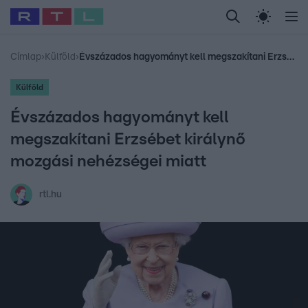
Legfrissebb
RTL Híradó
Fókusz
Sztárhírek
Randi
Celeb vagyok, me
#
Babits Marcella
#
Szellő István
#
Most Wanted
#
Gallusz Niko
Címlap
›
Külföld
›
Évszázados hagyományt kell megszakítani Erzsébet királynő mozgási nehézségei miatt
Külföld
Évszázados hagyományt kell
megszakítani Erzsébet királynő
mozgási nehézségei miatt
rtl.hu