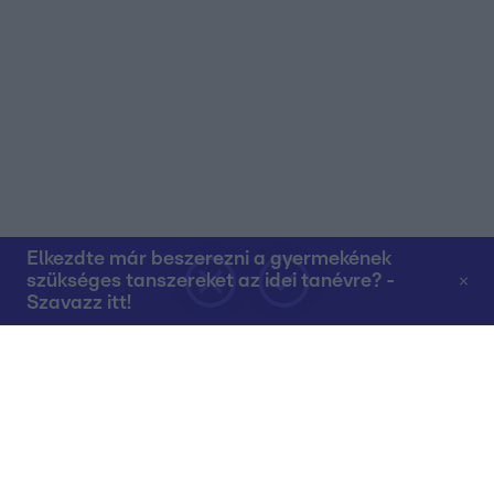
Elkezdte már beszerezni a gyermekének
szükséges tanszereket az idei tanévre? -
Szavazz itt!