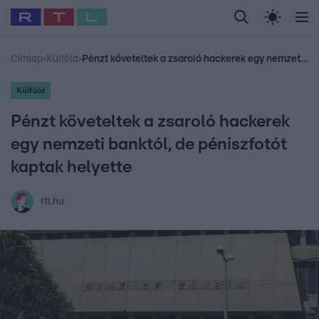
Legfrissebb
RTL Híradó
Fókusz
Sztárhírek
Randi
Celeb vagyok, me
#
Babits Marcella
#
Szellő István
#
Most Wanted
#
Gallusz Niko
Címlap
›
Külföld
›
Pénzt követeltek a zsaroló hackerek egy nemzeti banktól, de péniszfotót kaptak helyette
Külföld
Pénzt követeltek a zsaroló hackerek
egy nemzeti banktól, de péniszfotót
kaptak helyette
rtl.hu