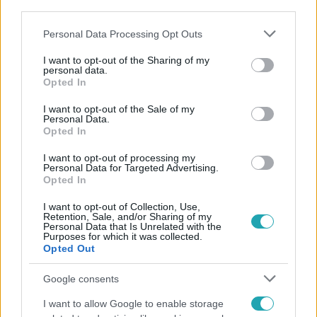
third parties.
Please note that this website/app uses one or more Google
Personal Data Processing Opt Outs
services and may gather and store information including but
not limited to your visit or usage behaviour. You may click to
I want to opt-out of the Sharing of my
personal data.
grant or deny consent to Google and its third-party tags to
Népszerű
Opted In
use your data for below specified purposes in below Google
consent section.
I want to opt-out of the Sale of my
Personal Data.
Opted In
17:24
I want to opt-out of processing my
Personal Data for Targeted Advertising.
Opted In
I want to opt-out of Collection, Use,
Retention, Sale, and/or Sharing of my
Personal Data that Is Unrelated with the
Purposes for which it was collected.
Opted Out
Google consents
Reggeli
I want to allow Google to enable storage