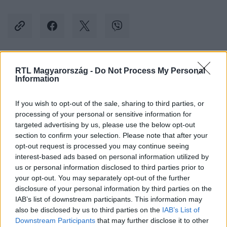
RTL Magyarország -
Do Not Process My Personal
Kövess minket, és értesülj a friss hírekről a
Information
Facebookon is!
If you wish to opt-out of the sale, sharing to third parties, or
Követem
processing of your personal or sensitive information for
targeted advertising by us, please use the below opt-out
section to confirm your selection. Please note that after your
opt-out request is processed you may continue seeing
interest-based ads based on personal information utilized by
us or personal information disclosed to third parties prior to
your opt-out. You may separately opt-out of the further
#
KÜLFÖLD
#
PÉNISZ
#
FOTÓ
#
ZAMBIA
disclosure of your personal information by third parties on the
#
NEMZETI BANK
#
HACKER
#
TÁMADÁS
IAB’s list of downstream participants. This information may
also be disclosed by us to third parties on the
IAB’s List of
Downstream Participants
that may further disclose it to other