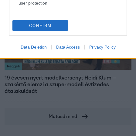
user protection.
7:02
CONFIRM
Data Deletion
Data Access
Privacy Policy
Reggeli
19 évesen nyert modellversenyt Heidi Klum –
szakértő elemzi a szupermodell évtizedes
átalakulását
Mutasd mind