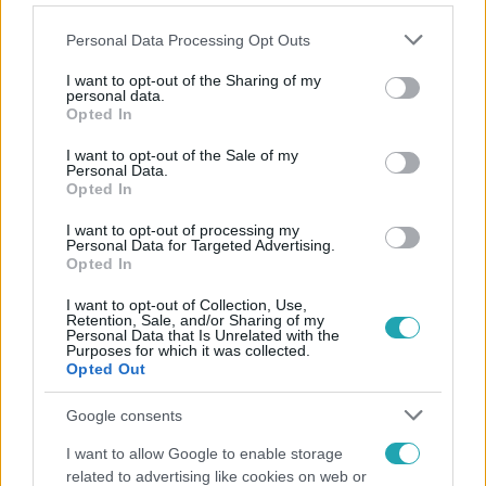
Please note that this website/app uses one or more Google
Personal Data Processing Opt Outs
services and may gather and store information including but
not limited to your visit or usage behaviour. You may click to
I want to opt-out of the Sharing of my
personal data.
grant or deny consent to Google and its third-party tags to
Opted In
Népszerű
use your data for below specified purposes in below Google
consent section.
I want to opt-out of the Sale of my
Personal Data.
Opted In
2:56
I want to opt-out of processing my
Personal Data for Targeted Advertising.
Opted In
I want to opt-out of Collection, Use,
Retention, Sale, and/or Sharing of my
Personal Data that Is Unrelated with the
Purposes for which it was collected.
Opted Out
Google consents
Híradó
I want to allow Google to enable storage
related to advertising like cookies on web or