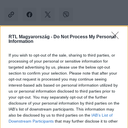
RTL Magyarország -
Do Not Process My Personal
Kövess minket, és értesülj a friss hírekről a
Information
Facebookon is!
If you wish to opt-out of the sale, sharing to third parties, or
processing of your personal or sensitive information for
Követem
targeted advertising by us, please use the below opt-out
section to confirm your selection. Please note that after your
opt-out request is processed you may continue seeing
interest-based ads based on personal information utilized by
us or personal information disclosed to third parties prior to
your opt-out. You may separately opt-out of the further
#
KÜLFÖLD
#
OROSZ-UKRÁN HÁBORÚ
#
AUSZTRIA
disclosure of your personal information by third parties on the
IAB’s list of downstream participants. This information may
#
GÁZ
#
RUBEL
#
SZANKCIÓK
also be disclosed by us to third parties on the
IAB’s List of
Downstream Participants
that may further disclose it to other
third parties.