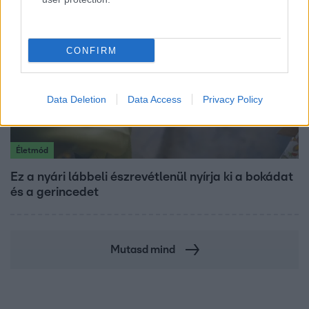
CONFIRM
Data Deletion
Data Access
Privacy Policy
Életmód
Ez a nyári lábbeli észrevétlenül nyírja ki a bokádat
és a gerincedet
Mutasd mind