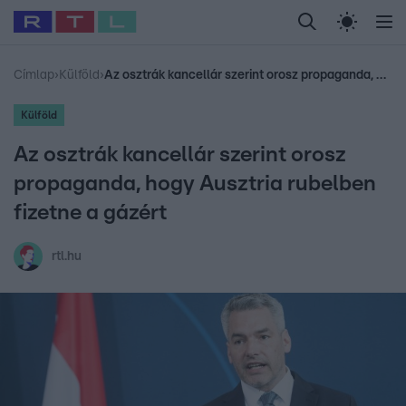
Legfrissebb
RTL Híradó
Fókusz
Sztárhírek
Randi
Celeb vagyok, me
#
Babits Marcella
#
Szellő István
#
Most Wanted
#
Gallusz Niko
Címlap
›
Külföld
›
Az osztrák kancellár szerint orosz propaganda, hogy Ausztria rubelben fizetne a gázért
Külföld
Az osztrák kancellár szerint orosz
propaganda, hogy Ausztria rubelben
fizetne a gázért
rtl.hu