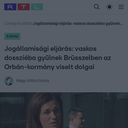
Legfrissebb
RTL Híradó
Fókusz
Sztárhírek
Randi
Celeb vagyok, me
#
Babits Marcella
#
Szellő István
#
Most Wanted
#
Gallusz Niko
Címlap
›
Külföld
›
Jogállamisági eljárás: vaskos dossziéba gyűlnek Brüsszelben az Orbán-kormány viselt dolgai
Külföld
Jogállamisági eljárás: vaskos
dossziéba gyűlnek Brüsszelben az
Orbán-kormány viselt dolgai
Nagy Attila Károly