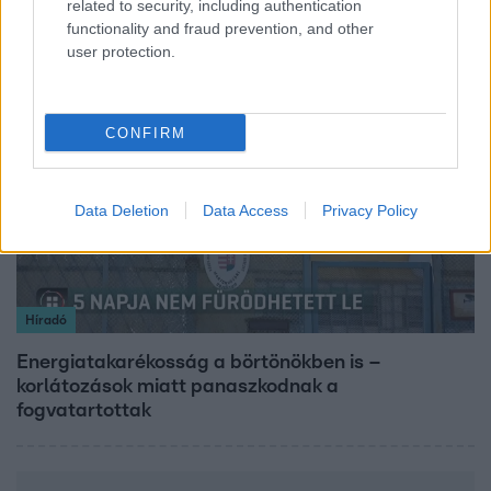
related to security, including authentication
hőmérséklet a hét második felében
functionality and fraud prevention, and other
user protection.
2:46
CONFIRM
Data Deletion
Data Access
Privacy Policy
Híradó
Energiatakarékosság a börtönökben is –
korlátozások miatt panaszkodnak a
fogvatartottak