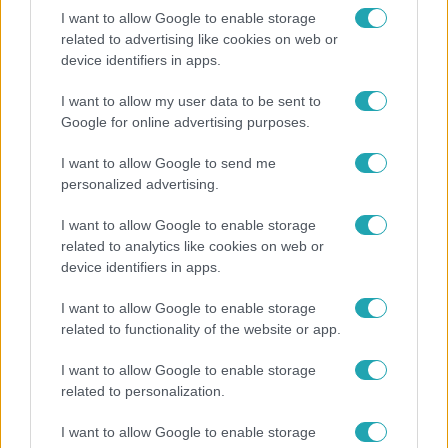
I want to allow Google to enable storage
related to advertising like cookies on web or
Bulvár
device identifiers in apps.
Életveszélyes fenyegetést kapott Majka, elmarad
I want to allow my user data to be sent to
a sepsiszentgyörgyi koncertje
Google for online advertising purposes.
I want to allow Google to send me
personalized advertising.
6:12
I want to allow Google to enable storage
related to analytics like cookies on web or
device identifiers in apps.
I want to allow Google to enable storage
related to functionality of the website or app.
I want to allow Google to enable storage
related to personalization.
Reggeli
I want to allow Google to enable storage
Átvonul a hidegfront az országon – így alakul a