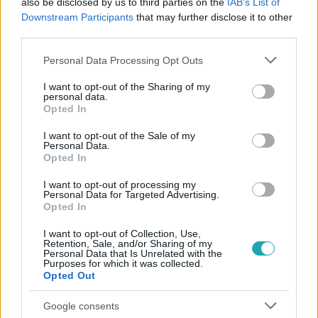
also be disclosed by us to third parties on the
IAB’s List of
#
KÜLFÖLD
#
EURÓPAI UNIÓ
#
MAGYARORSZÁG
Downstream Participants
that may further disclose it to other
#
JOGÁLLAMISÁGI ELJÁRÁS
#
EURÓPAI BIZOTTSÁG
third parties.
Please note that this website/app uses one or more Google
Personal Data Processing Opt Outs
services and may gather and store information including but
not limited to your visit or usage behaviour. You may click to
I want to opt-out of the Sharing of my
personal data.
grant or deny consent to Google and its third-party tags to
Opted In
use your data for below specified purposes in below Google
consent section.
I want to opt-out of the Sale of my
Personal Data.
Népszerű
Opted In
I want to opt-out of processing my
Personal Data for Targeted Advertising.
Opted In
I want to opt-out of Collection, Use,
Retention, Sale, and/or Sharing of my
Personal Data that Is Unrelated with the
Purposes for which it was collected.
Opted Out
Google consents