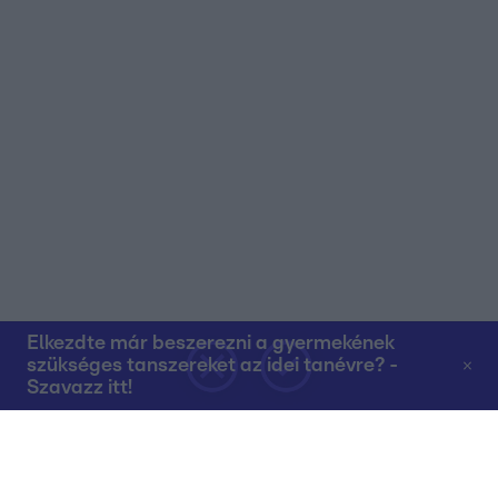
Elkezdte már beszerezni a gyermekének
szükséges tanszereket az idei tanévre? -
Szavazz itt!