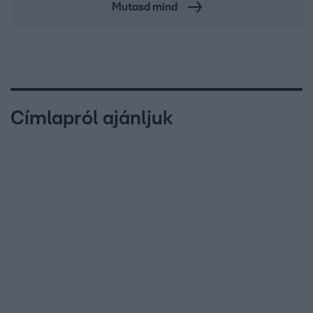
Mutasd mind
Címlapról ajánljuk