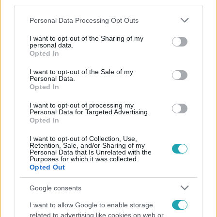
third parties.
Please note that this website/app uses one or more Google
Personal Data Processing Opt Outs
services and may gather and store information including but
not limited to your visit or usage behaviour. You may click to
I want to opt-out of the Sharing of my
personal data.
grant or deny consent to Google and its third-party tags to
Opted In
use your data for below specified purposes in below Google
consent section.
Népszerű
I want to opt-out of the Sale of my
Personal Data.
Opted In
I want to opt-out of processing my
Personal Data for Targeted Advertising.
4:55
Opted In
I want to opt-out of Collection, Use,
Retention, Sale, and/or Sharing of my
Personal Data that Is Unrelated with the
Purposes for which it was collected.
Opted Out
Google consents
I want to allow Google to enable storage
Fókusz
related to advertising like cookies on web or