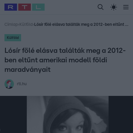
Legfrissebb
RTL Híradó
Fókusz
Sztárhírek
Randi
Celeb vagyok, me
#
Babits Marcella
#
Szellő István
#
Most Wanted
#
Gallusz Niko
Címlap
›
Külföld
›
Lósír fölé elásva találták meg a 2012-ben eltűnt amerikai modell földi maradványait
Külföld
Lósír fölé elásva találták meg a 2012-
ben eltűnt amerikai modell földi
maradványait
rtl.hu