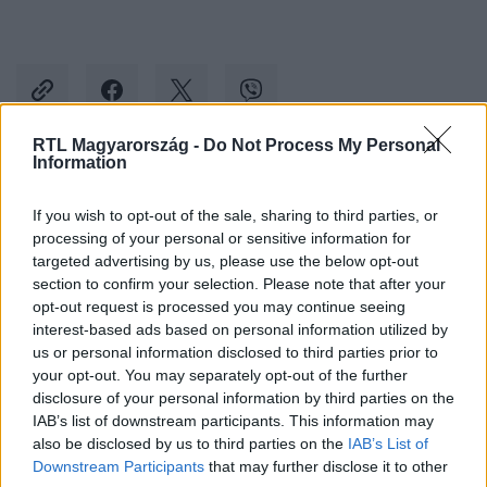
RTL Magyarország -
Do Not Process My Personal
Information
Kövess minket, és értesülj a friss hírekről a
If you wish to opt-out of the sale, sharing to third parties, or
Facebookon is!
processing of your personal or sensitive information for
targeted advertising by us, please use the below opt-out
Követem
section to confirm your selection. Please note that after your
opt-out request is processed you may continue seeing
interest-based ads based on personal information utilized by
us or personal information disclosed to third parties prior to
your opt-out. You may separately opt-out of the further
disclosure of your personal information by third parties on the
IAB’s list of downstream participants. This information may
#
KÜLFÖLD
#
ELTŰNT SZEMÉLY
#
GYILKOSSÁG
also be disclosed by us to third parties on the
IAB’s List of
#
COLORADO
Downstream Participants
that may further disclose it to other