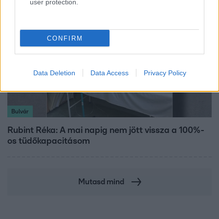
user protection.
CONFIRM
Data Deletion
Data Access
Privacy Policy
Bulvár
Rubint Réka: A mai napig nem jött vissza a 100%-
os tüdőkapacitásom
Mutasd mind