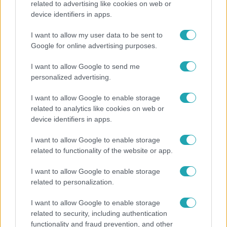
related to advertising like cookies on web or
device identifiers in apps.
Kitört a lecsó-láz! Íme 3 tuti recept az
elkészítéséhez
I want to allow my user data to be sent to
Google for online advertising purposes.
I want to allow Google to send me
17:24
personalized advertising.
I want to allow Google to enable storage
related to analytics like cookies on web or
device identifiers in apps.
I want to allow Google to enable storage
related to functionality of the website or app.
Reggeli
I want to allow Google to enable storage
related to personalization.
„Ha olyan ember keresne meg, akkor sem
vállalnám!” – Détár Enikő megszólalt a politikai
I want to allow Google to enable storage
megkeresésekkel kapcsolatban
related to security, including authentication
functionality and fraud prevention, and other