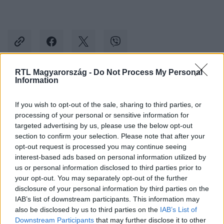
RTL Magyarország -
Do Not Process My Personal
Information
Kövess minket, és értesülj a friss hírekről a
Facebookon is!
If you wish to opt-out of the sale, sharing to third parties, or
processing of your personal or sensitive information for
targeted advertising by us, please use the below opt-out
Követem
section to confirm your selection. Please note that after your
opt-out request is processed you may continue seeing
interest-based ads based on personal information utilized by
us or personal information disclosed to third parties prior to
your opt-out. You may separately opt-out of the further
disclosure of your personal information by third parties on the
#
KÜLFÖLD
#
ROMÁNIA
#
DIPLOMAGYÁR
IAB’s list of downstream participants. This information may
also be disclosed by us to third parties on the
IAB’s List of
#
DOKTORI CÍM
#
PLÁGIUM
#
NICOLAE CIUCA
Downstream Participants
that may further disclose it to other