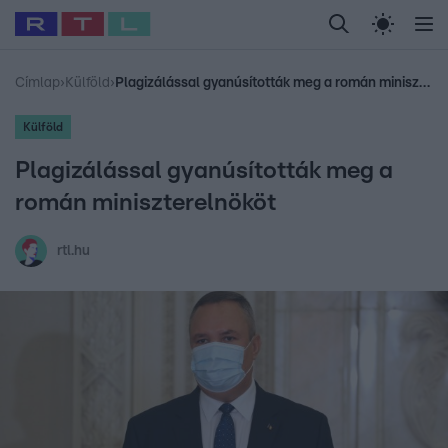
Legfrissebb
RTL Híradó
Fókusz
Sztárhírek
Randi
Celeb vagyok, me
#
Babits Marcella
#
Szellő István
#
Most Wanted
#
Gallusz Niko
Címlap
›
Külföld
›
Plagizálással gyanúsították meg a román miniszterelnököt
Külföld
Plagizálással gyanúsították meg a
román miniszterelnököt
rtl.hu