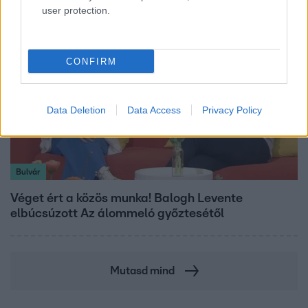
user protection.
CONFIRM
Data Deletion
Data Access
Privacy Policy
Bulvár
Véget ért a közös munka! Balogh Levente
elbúcsúzott Az álommeló győztesétől
Mutasd mind