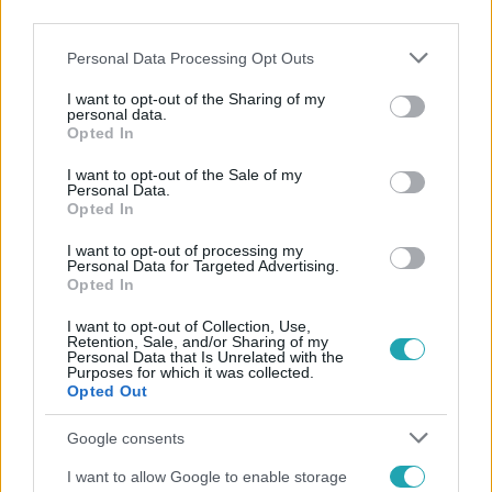
third parties.
Please note that this website/app uses one or more Google
Personal Data Processing Opt Outs
services and may gather and store information including but
not limited to your visit or usage behaviour. You may click to
I want to opt-out of the Sharing of my
personal data.
grant or deny consent to Google and its third-party tags to
Opted In
use your data for below specified purposes in below Google
Népszerű
consent section.
I want to opt-out of the Sale of my
Personal Data.
Opted In
I want to opt-out of processing my
Personal Data for Targeted Advertising.
Opted In
I want to opt-out of Collection, Use,
Retention, Sale, and/or Sharing of my
Personal Data that Is Unrelated with the
Purposes for which it was collected.
Opted Out
Google consents
I want to allow Google to enable storage
Életmód