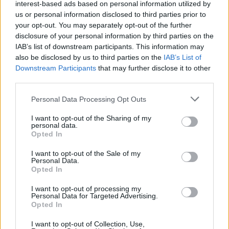
interest-based ads based on personal information utilized by
us or personal information disclosed to third parties prior to
Kövess minket, és értesülj a friss hírekről a
your opt-out. You may separately opt-out of the further
Facebookon is!
disclosure of your personal information by third parties on the
IAB’s list of downstream participants. This information may
also be disclosed by us to third parties on the
IAB’s List of
Követem
Downstream Participants
that may further disclose it to other
third parties.
Please note that this website/app uses one or more Google
Personal Data Processing Opt Outs
services and may gather and store information including but
not limited to your visit or usage behaviour. You may click to
I want to opt-out of the Sharing of my
personal data.
grant or deny consent to Google and its third-party tags to
#
KI VAGY TE
#
ÉJJEL-NAPPAL BUDAPEST
Opted In
use your data for below specified purposes in below Google
#
ELŐZETESEK
#
ÉNB BENCE
#
PAPP ZSOMBOR
consent section.
I want to opt-out of the Sale of my
Personal Data.
#
ELŐZETES
#
PROMÓ
Opted In
I want to opt-out of processing my
Personal Data for Targeted Advertising.
Opted In
I want to opt-out of Collection, Use,