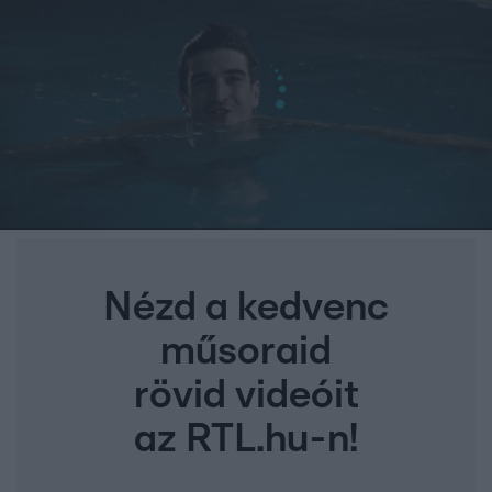
Nézd a kedvenc
műsoraid
rövid videóit
az RTL.hu-n!