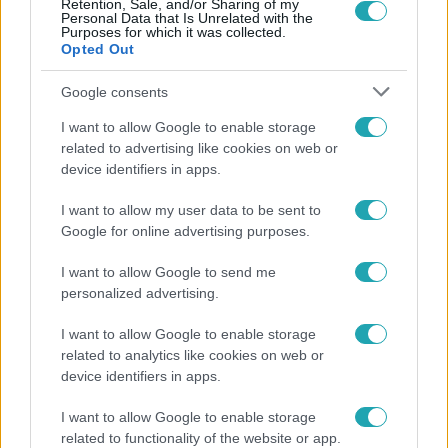
Retention, Sale, and/or Sharing of my
Personal Data that Is Unrelated with the
Purposes for which it was collected.
Népszerű
Opted Out
Google consents
I want to allow Google to enable storage
17:24
related to advertising like cookies on web or
device identifiers in apps.
I want to allow my user data to be sent to
Google for online advertising purposes.
I want to allow Google to send me
personalized advertising.
I want to allow Google to enable storage
Reggeli
related to analytics like cookies on web or
„Ha olyan ember keresne meg, akkor sem
device identifiers in apps.
vállalnám!” – Détár Enikő megszólalt a politikai
I want to allow Google to enable storage
megkeresésekkel kapcsolatban
related to functionality of the website or app.