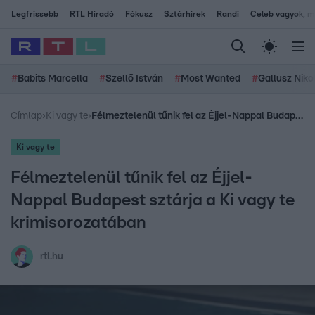
Legfrissebb
RTL Híradó
Fókusz
Sztárhírek
Randi
Celeb vagyok, me
#
Babits Marcella
#
Szellő István
#
Most Wanted
#
Gallusz Niko
Címlap
›
Ki vagy te
›
Félmeztelenül tűnik fel az Éjjel-Nappal Budapest sztárja a Ki vagy te krimisorozatában
Ki vagy te
Félmeztelenül tűnik fel az Éjjel-
Nappal Budapest sztárja a Ki vagy te
krimisorozatában
rtl.hu