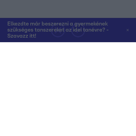
Elkezdte már beszerezni a gyermekének
szükséges tanszereket az idei tanévre? -
Szavazz itt!
Rólunk