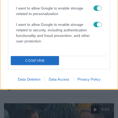
I want to allow Google to enable storage
related to personalization.
6:35
I want to allow Google to enable storage
related to security, including authentication
functionality and fraud prevention, and other
user protection.
CONFIRM
Reggeli
„Magyarként nekem nagyon fura volt” – Pusztai
Data Deletion
Data Access
Privacy Policy
Olivér elárulta, milyen valójában az élet a világ
legélhetőbb városában
3:02