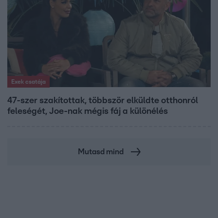
Exek csatája
47-szer szakítottak, többször elküldte otthonról
feleségét, Joe-nak mégis fáj a különélés
Mutasd mind