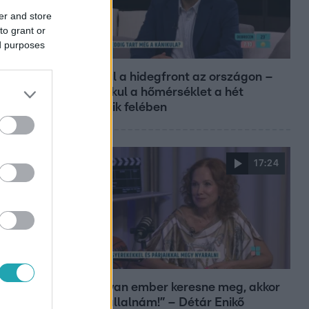
er and store
to grant or
ed purposes
Reggeli
Átvonul a hidegfront az országon –
így alakul a hőmérséklet a hét
második felében
17:24
Reggeli
„Ha olyan ember keresne meg, akkor
sem vállalnám!” – Détár Enikő