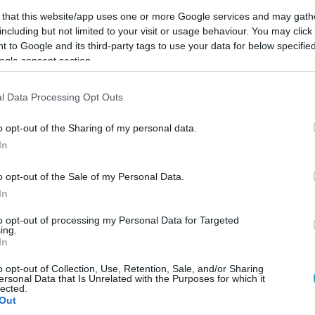
 that this website/app uses one or more Google services and may gath
including but not limited to your visit or usage behaviour. You may click 
 to Google and its third-party tags to use your data for below specifi
ogle consent section.
Link másolása
l Data Processing Opt Outs
o opt-out of the Sharing of my personal data.
In
adult a buli a Lugasban, ahol nemcsak a
ást járt hajnalig.
o opt-out of the Sale of my Personal Data.
In
to opt-out of processing my Personal Data for Targeted
ing.
In
között legyen a Google-találatokban!
o opt-out of Collection, Use, Retention, Sale, and/or Sharing
ersonal Data that Is Unrelated with the Purposes for which it
lected.
Out