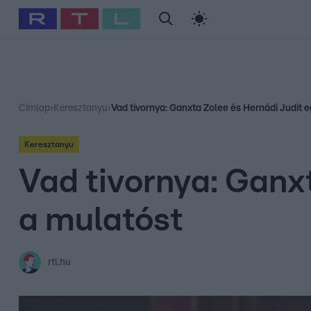
#
Babits Marcella
#
Szellő István
#
Most Wanted
#
Gallusz Ni
Címlap
›
Keresztanyu
›
Vad tivornya: Ganxta Zolee és Hernádi Judit e
Keresztanyu
Vad tivornya: Ganx
a mulatóst
rtl.hu