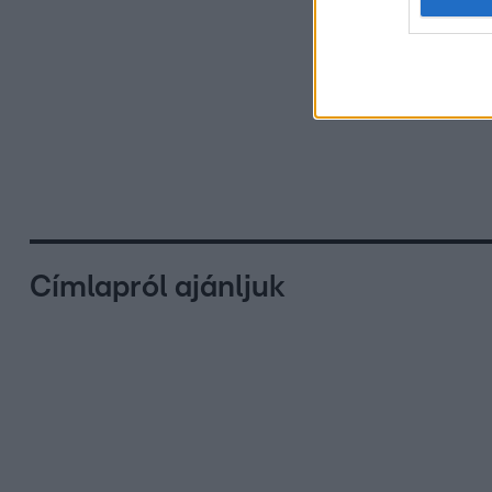
Címlapról ajánljuk