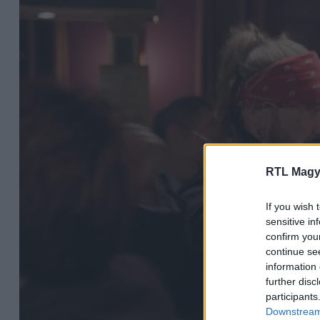
RTL Magy
If you wish 
sensitive in
confirm you
continue se
information 
further disc
participants
Downstream 