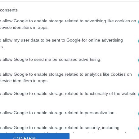
consents
o allow Google to enable storage related to advertising like cookies on
evice identifiers in apps.
o allow my user data to be sent to Google for online advertising
s.
#
DAMIL
#
SZABÓ LUDMILLA
#
GANXSTA ZOLEE
#
HERNÁDI JU
to allow Google to send me personalized advertising.
o allow Google to enable storage related to analytics like cookies on
evice identifiers in apps.
o allow Google to enable storage related to functionality of the website
o allow Google to enable storage related to personalization.
o allow Google to enable storage related to security, including
cation functionality and fraud prevention, and other user protection.
CONFIRM