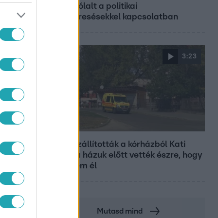
megszólalt a politikai
megkeresésekkel kapcsolatban
3:23
DIT
Fókusz
Hazaszállították a kórházból Kati
nénit, a házuk előtt vették észre, hogy
már nem él
Mutasd mind