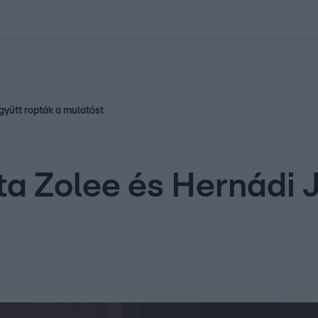
kolett
#
Időjárás
#
RTL műsor
#
Víz
#
Magyar Péter
#
Csillagjeg
gyütt ropták a mulatóst
ta Zolee és Hernádi J