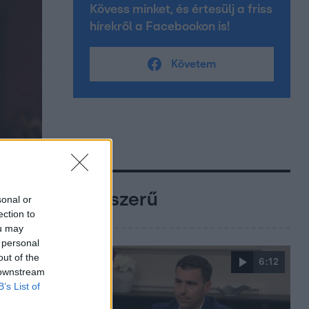
Kövess minket, és értesülj a friss
hírekről a Facebookon is!
Követem
Népszerű
sonal or
ection to
ou may
 personal
out of the
6:12
 downstream
B’s List of