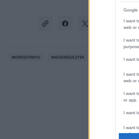
Google 
I want t
web or d
I want t
purpose
#
KERESZTANYU
#
ADÁSRÉSZLETEK
#
3. ÉVAD 66. RÉSZ
I want 
I want t
web or d
I want t
or app.
I want t
I want t
authenti