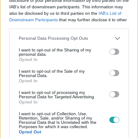
disclosure of your personal information by third parties on the
IAB’s list of downstream participants. This information may
Keresztanyu
also be disclosed by us to third parties on the
IAB’s List of
2022. augusztus 22. 6:00
Downstream Participants
that may further disclose it to other
Exkluzív: „Ma összeáll a bosszúkommandó” –
third parties.
Damil újabb akcióra készül a rém ellen
Please note that this website/app uses one or more Google
Personal Data Processing Opt Outs
Damil eltökéli, hogy bosszút áll a makkosszállási rémen,
services and may gather and store information including but
miután az már több embert is megtámadott a
not limited to your visit or usage behaviour. You may click to
I want to opt-out of the Sharing of my
településen. A polgármester ezúttal nemcsak a helyi
personal data.
grant or deny consent to Google and its third-party tags to
Opted In
erőkre akar támaszkodni, hanem külső segítséget is
use your data for below specified purposes in below Google
igénybe vesz. Hogy ki segít Makkosszállás polgárain, ma
consent section.
I want to opt-out of the Sale of my
Personal Data.
este kiderül az RTL Klubon!
Opted In
I want to opt-out of processing my
0:30
Personal Data for Targeted Advertising.
Opted In
I want to opt-out of Collection, Use,
Retention, Sale, and/or Sharing of my
Personal Data that Is Unrelated with the
Purposes for which it was collected.
Opted Out