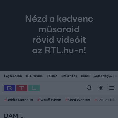
Nézd a kedvenc
műsoraid
rövid videóit
az RTL.hu-n!
Legfrissebb
RTL Híradó
Fókusz
Sztárhírek
Randi
Celeb vagyok, me
#
Babits Marcella
#
Szellő István
#
Most Wanted
#
Gallusz Niko
DAMIL