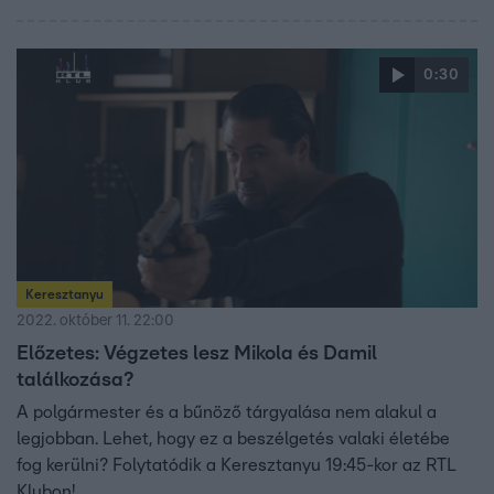
0:30
Keresztanyu
2022. október 11. 22:00
Előzetes: Végzetes lesz Mikola és Damil
találkozása?
A polgármester és a bűnöző tárgyalása nem alakul a
legjobban. Lehet, hogy ez a beszélgetés valaki életébe
fog kerülni? Folytatódik a Keresztanyu 19:45-kor az RTL
Klubon!