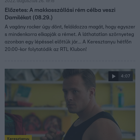
2022. augusztus 26. 19:15
Előzetes: A makkosszállási rém célba veszi
Damilékat (08.29.)
A vagány rocker úgy dönt, feláldozza magát, hogy egyszer
s mindenkorra elkapják a rémet. A láthatatlan szörnyeteg
azonban egy lépéssel előttük jár… A Keresztanyu hétfőn
20:00-kor folytatódik az RTL Klubon!
4:07
Keresztanyu