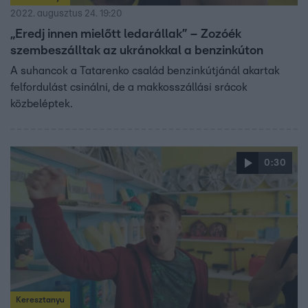
2022. augusztus 24. 19:20
„Eredj innen mielőtt ledarállak” – Zozóék
szembeszálltak az ukránokkal a benzinkúton
A suhancok a Tatarenko család benzinkútjánál akartak
felfordulást csinálni, de a makkosszállási srácok
közbeléptek.
0:30
Keresztanyu