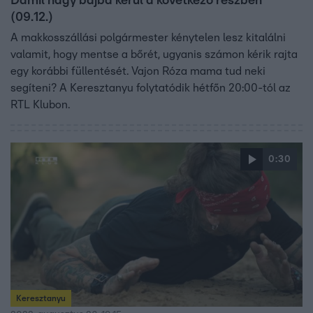
Damil nagy bajba kerül a következő részben
(09.12.)
A makkosszállási polgármester kénytelen lesz kitalálni
valamit, hogy mentse a bőrét, ugyanis számon kérik rajta
egy korábbi füllentését. Vajon Róza mama tud neki
segíteni? A Keresztanyu folytatódik hétfőn 20:00-tól az
RTL Klubon.
0:30
Keresztanyu