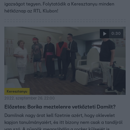
igazságot tegyen. Folytatódik a Keresztanyu minden
hétköznap az RTL Klubon!
0:30
Keresztanyu
2022. szeptember 26. 22:00
Előzetes: Borika meztelenre vetkőzteti Damilt?
Damilnak nagy árat kell fizetnie azért, hogy oklevelet
kapjon tanulmányaiért, és itt bizony nem csak a tandíjról
van szó. A püspök megpróbálja a rocker külsejét is