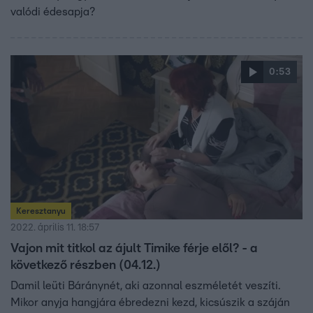
valódi édesapja?
0:53
Keresztanyu
2022. április 11. 18:57
Vajon mit titkol az ájult Timike férje elől? - a
következő részben (04.12.)
Damil leüti Báránynét, aki azonnal eszméletét veszíti.
Mikor anyja hangjára ébredezni kezd, kicsúszik a száján