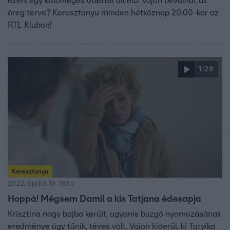
ezért egy különleges ötlettel áll elő. Vajon beválhat az
öreg terve? Keresztanyu minden hétköznap 20:00-kor az
RTL Klubon!
1:29
Keresztanyu
2022. április 19. 18:57
Hoppá! Mégsem Damil a kis Tatjana édesapja
Krisztina nagy bajba került, ugyanis buzgó nyomozásának
eredménye úgy tűnik, téves volt. Vajon kiderül, ki Tatyika