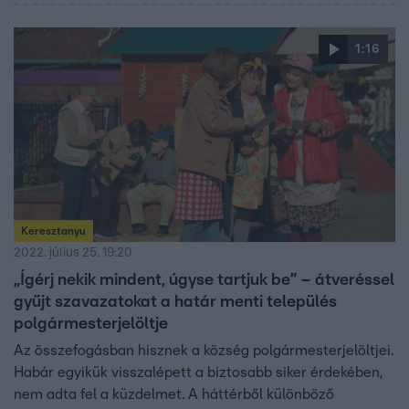
1:16
Keresztanyu
2022. július 25. 19:20
„Ígérj nekik mindent, úgyse tartjuk be” – átveréssel
gyűjt szavazatokat a határ menti település
polgármesterjelöltje
Az összefogásban hisznek a község polgármesterjelöltjei.
Habár egyikük visszalépett a biztosabb siker érdekében,
nem adta fel a küzdelmet. A háttérből különböző