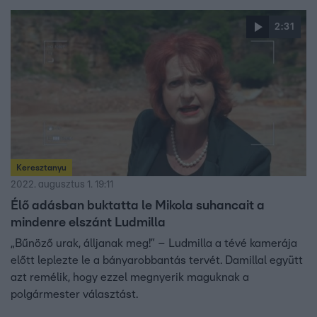
2:31
Keresztanyu
2022. augusztus 1. 19:11
Élő adásban buktatta le Mikola suhancait a
mindenre elszánt Ludmilla
„Bűnöző urak, álljanak meg!” – Ludmilla a tévé kamerája
előtt leplezte le a bányarobbantás tervét. Damillal együtt
azt remélik, hogy ezzel megnyerik maguknak a
polgármester választást.