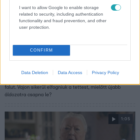
I want to allow Google to enable storage
related to security, including authentication
functionality and fraud prevention, and other
user protection.
Keresztanyu
2022. augusztus 17. 22:00
CONFIRM
Előzetes: „Leleplezzük a mocskot!” – Damil
levadássza a makkosszállási rémet (08.18.)
Damil akciócsoportot szervez a község legbátrabb
Data Deletion
Data Access
Privacy Policy
férfijaiból, hogy elkapják a rémet, aki rettegésben tartja a
falut. Vajon sikerül elfogniuk a tettest, mielőtt újabb
áldozatra csapna le?
1:05