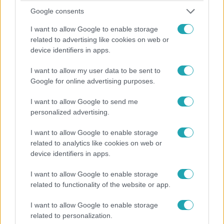
Google consents
I want to allow Google to enable storage
Keresztanyu
related to advertising like cookies on web or
2022. augusztus 19. 19:20
device identifiers in apps.
Előzetes: „Szerintem a rém közelebb van, mint
gondolnánk” – Egész Makkosszállás a támadó
I want to allow my user data to be sent to
után kutat (08.22.)
Google for online advertising purposes.
A makkosszállási rém Karlóval is csúnyán elbánt, így már
I want to allow Google to send me
az egész települést a titokzatos támadó tartja lázban és
personalized advertising.
erre a média is felfigyelt. Vajon Damil, a polgármester le
tudja majd csitítani a kedélyeket? Kiderül hétfő este az
I want to allow Google to enable storage
related to analytics like cookies on web or
RTL Klubon a Keresztanyu legújabb részében.
device identifiers in apps.
I want to allow Google to enable storage
related to functionality of the website or app.
0:30
I want to allow Google to enable storage
related to personalization.