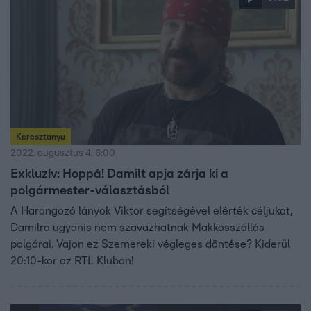
Keresztanyu
2022. augusztus 4. 6:00
Exkluzív: Hoppá! Damilt apja zárja ki a
polgármester-választásból
A Harangozó lányok Viktor segítségével elérték céljukat,
Damilra ugyanis nem szavazhatnak Makkosszállás
polgárai. Vajon ez Szemereki végleges döntése? Kiderül
20:10-kor az RTL Klubon!