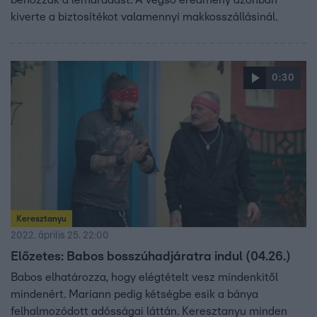
behozzák a lemaradást. A végső eredmény azonban
kiverte a biztosítékot valamennyi makkosszállásinál.
0:30
Keresztanyu
2022. április 25. 22:00
Előzetes: Babos bosszúhadjáratra indul (04.26.)
Babos elhatározza, hogy elégtételt vesz mindenkitől
mindenért. Mariann pedig kétségbe esik a bánya
felhalmozódott adósságai láttán. Keresztanyu minden