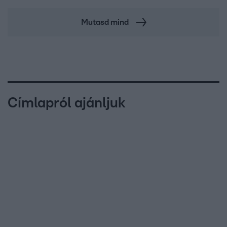
Mutasd mind
Címlapról ajánljuk