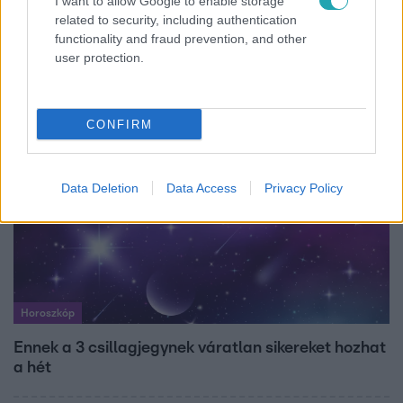
I want to allow Google to enable storage
related to security, including authentication
Energiatakarékosság a börtönökben is –
functionality and fraud prevention, and other
korlátozások miatt panaszkodnak a
user protection.
fogvatartottak
CONFIRM
Data Deletion
Data Access
Privacy Policy
Horoszkóp
Ennek a 3 csillagjegynek váratlan sikereket hozhat
a hét