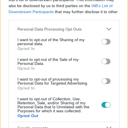
#
KERESZTANYU
#
ADÁSRÉSZLETEK
#
3. ÉVAD 29. RÉSZ
also be disclosed by us to third parties on the
IAB’s List of
#
RÉPÁS IMI
#
HARANGOZÓ ILDI
#
LÁNYKÉRÉS
Downstream Participants
that may further disclose it to other
third parties.
#
VALLOMÁS
#
DÖNTÉS
#
HÁZASSÁG
Please note that this website/app uses one or more Google
Personal Data Processing Opt Outs
services and may gather and store information including but
not limited to your visit or usage behaviour. You may click to
I want to opt-out of the Sharing of my
personal data.
grant or deny consent to Google and its third-party tags to
Opted In
use your data for below specified purposes in below Google
consent section.
I want to opt-out of the Sale of my
Personal Data.
Opted In
Népszerű
I want to opt-out of processing my
Personal Data for Targeted Advertising.
Opted In
I want to opt-out of Collection, Use,
Retention, Sale, and/or Sharing of my
Personal Data that Is Unrelated with the
Purposes for which it was collected.
Opted Out
Google consents