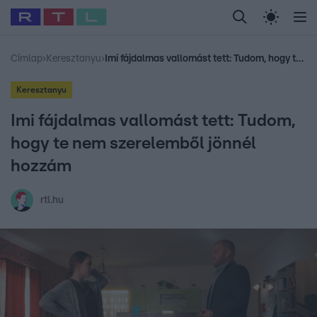
Legfrissebb
RTL Híradó
Fókusz
Sztárhírek
Randi
Celeb vagyok, me
#
Babits Marcella
#
Szellő István
#
Most Wanted
#
Gallusz Niko
Címlap
›
Keresztanyu
›
Imi fájdalmas vallomást tett: Tudom, hogy te nem szerelemből jönnél hozzám
Keresztanyu
Imi fájdalmas vallomást tett: Tudom,
hogy te nem szerelemből jönnél
hozzám
rtl.hu