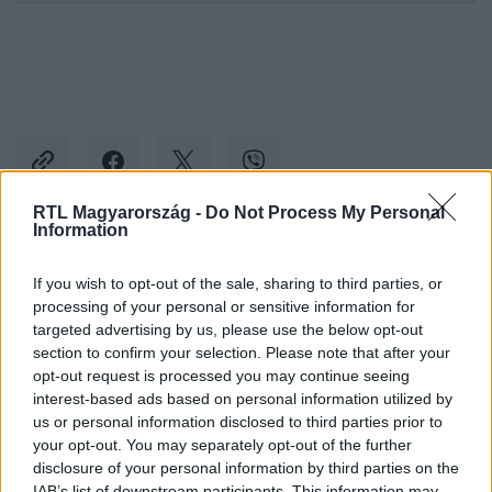
RTL Magyarország -
Do Not Process My Personal
Information
Kövess minket, és értesülj a friss hírekről a
If you wish to opt-out of the sale, sharing to third parties, or
Facebookon is!
processing of your personal or sensitive information for
targeted advertising by us, please use the below opt-out
Követem
section to confirm your selection. Please note that after your
opt-out request is processed you may continue seeing
interest-based ads based on personal information utilized by
us or personal information disclosed to third parties prior to
your opt-out. You may separately opt-out of the further
disclosure of your personal information by third parties on the
IAB’s list of downstream participants. This information may