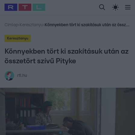
Legfrissebb
RTL Híradó
Fókusz
Sztárhírek
Randi
Celeb vagyok, me
#
Babits Marcella
#
Szellő István
#
Most Wanted
#
Gallusz Niko
Címlap
›
Keresztanyu
›
Könnyekben tört ki szakításuk után az összetört szívű Pityke
Keresztanyu
Könnyekben tört ki szakításuk után az
összetört szívű Pityke
rtl.hu