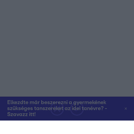
Elkezdte már beszerezni a gyermekének
szükséges tanszereket az idei tanévre? -
Szavazz itt!