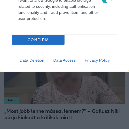
I want to allow Google to enable storage
related to security, including authentication
„Magyarként nekem nagyon fura volt” – Pusztai
functionality and fraud prevention, and other
Olivér elárulta, milyen valójában az élet a világ
user protection.
legélhetőbb városában
CONFIRM
Data Deletion
Data Access
Privacy Policy
Bulvár
„Most jobb lenne mással lennem?” – Gallusz Niki
párja kiakadt a kritikák miatt