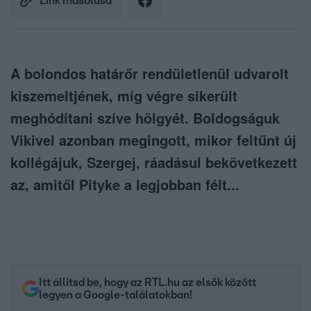
Link másolása
A bolondos határőr rendületlenül udvarolt
kiszemeltjének, míg végre sikerült
meghódítani szíve hölgyét. Boldogságuk
Vikivel azonban megingott, mikor feltűnt új
kollégájuk, Szergej, ráadásul bekövetkezett
az, amitől Pityke a legjobban félt...
Itt állítsd be, hogy az RTL.hu az elsők között
legyen a Google-találatokban!