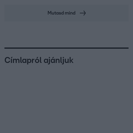
Mutasd mind
Címlapról ajánljuk