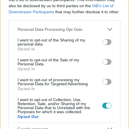
#
KERESZTANYU
#
ADÁSRÉSZLETEK
#
3. ÉVAD 27. RÉSZ
also be disclosed by us to third parties on the
IAB’s List of
#
PITYKE
#
VIKTORIJA SUKOROV
#
SZAKÍTÁS
Downstream Participants
that may further disclose it to other
third parties.
#
BARÁTSÁG
#
KÖNNYEK
Please note that this website/app uses one or more Google
Personal Data Processing Opt Outs
services and may gather and store information including but
not limited to your visit or usage behaviour. You may click to
I want to opt-out of the Sharing of my
personal data.
grant or deny consent to Google and its third-party tags to
Opted In
use your data for below specified purposes in below Google
consent section.
I want to opt-out of the Sale of my
Personal Data.
Opted In
Népszerű
I want to opt-out of processing my
Personal Data for Targeted Advertising.
Opted In
2:55
I want to opt-out of Collection, Use,
Retention, Sale, and/or Sharing of my
Personal Data that Is Unrelated with the
Purposes for which it was collected.
Opted Out
Google consents