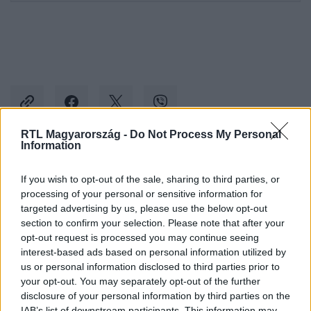
RTL Magyarország -
Do Not Process My Personal
Information
Kövess minket, és értesülj a friss hírekről a
If you wish to opt-out of the sale, sharing to third parties, or
Facebookon is!
processing of your personal or sensitive information for
targeted advertising by us, please use the below opt-out
Követem
section to confirm your selection. Please note that after your
opt-out request is processed you may continue seeing
interest-based ads based on personal information utilized by
us or personal information disclosed to third parties prior to
your opt-out. You may separately opt-out of the further
disclosure of your personal information by third parties on the
IAB’s list of downstream participants. This information may