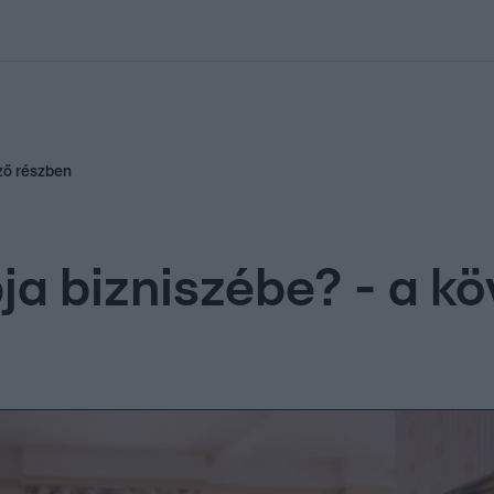
kolett
#
Időjárás
#
RTL műsor
#
Víz
#
Magyar Péter
#
Csillagjeg
ező részben
pja bizniszébe? - a 