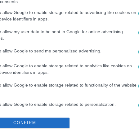
consents
o allow Google to enable storage related to advertising like cookies on
evice identifiers in apps.
#
BÁRÁNYNÉ TIMIKE
#
ANATOLIJ SUKOROV
#
GINA
#
BIZN
o allow my user data to be sent to Google for online advertising
s.
to allow Google to send me personalized advertising.
o allow Google to enable storage related to analytics like cookies on
evice identifiers in apps.
o allow Google to enable storage related to functionality of the website
o allow Google to enable storage related to personalization.
o allow Google to enable storage related to security, including
CONFIRM
cation functionality and fraud prevention, and other user protection.