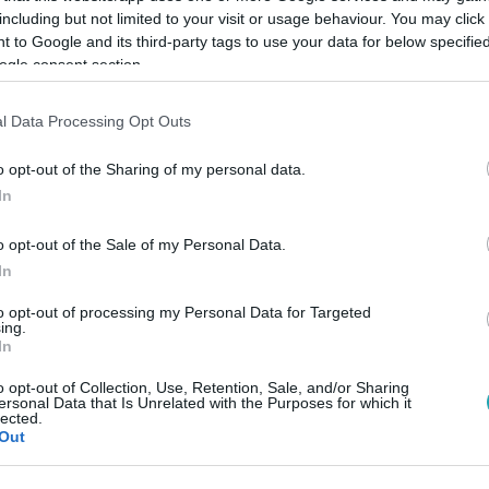
including but not limited to your visit or usage behaviour. You may click 
 to Google and its third-party tags to use your data for below specifi
ogle consent section.
Link másolása
l Data Processing Opt Outs
o opt-out of the Sharing of my personal data.
n és segít nekik a vonatos akcióban?
In
o opt-out of the Sale of my Personal Data.
In
to opt-out of processing my Personal Data for Targeted
között legyen a Google-találatokban!
ing.
In
o opt-out of Collection, Use, Retention, Sale, and/or Sharing
ersonal Data that Is Unrelated with the Purposes for which it
lected.
Out