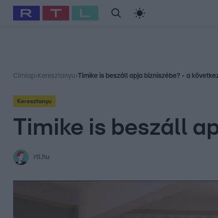
#
Babits Marcella
#
Szellő István
#
Most Wanted
#
Gallusz Ni
Címlap
›
Keresztanyu
›
Timike is beszáll apja bizniszébe? - a követk
Keresztanyu
Timike is beszáll a
rtl.hu