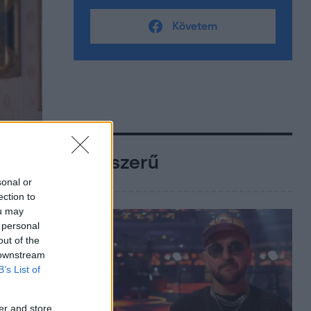
Követem
Népszerű
sonal or
ection to
ou may
 personal
out of the
 downstream
B’s List of
er and store