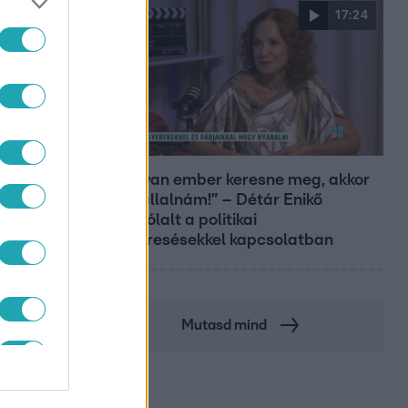
17:24
ISZ
Reggeli
„Ha olyan ember keresne meg, akkor
sem vállalnám!” – Détár Enikő
megszólalt a politikai
megkeresésekkel kapcsolatban
Mutasd mind