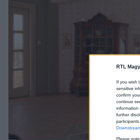
RTL Magy
If you wish 
sensitive in
confirm you
continue se
information 
further disc
participants
Downstream 
Please note