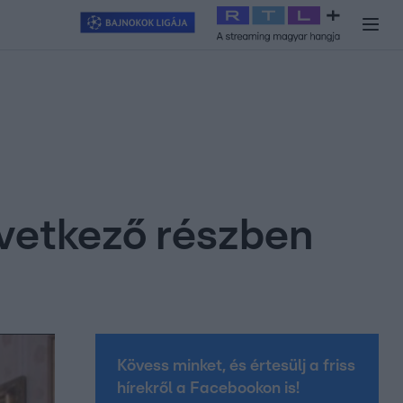
y
#
RTL+
#
Exek csatája 2026
#
Celeb vagyok, ments ki innen
#
H
következő részben
Kövess minket, és értesülj a friss
hírekről a Facebookon is!