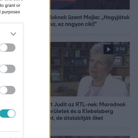
to grant or
Bulvár
ed purposes
A fiataloknak üzent Majka: „Hagyjátok
ezt abba, ez nagyon ciki!”
3:14
Híradó
Lannert Judit az RTL-nek: Maradnak
a tankerületek és a Klebelsberg
Központ, de átalakítják őket