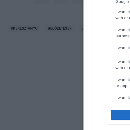
Google 
I want t
web or d
#
KERESZTANYU
#
ELŐZETESEK
#
ELŐZETES
#
PROMÓ
I want t
purpose
I want 
I want t
web or d
I want t
or app.
I want t
I want t
authenti