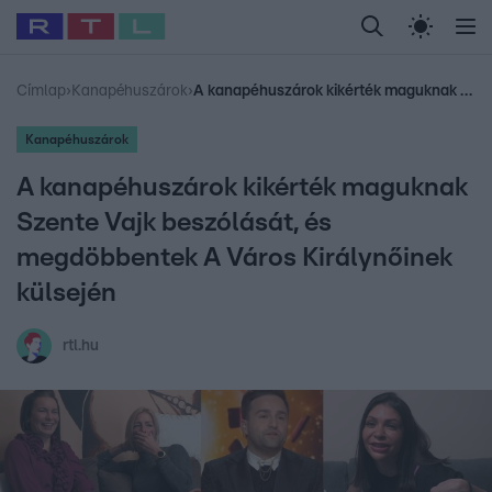
Legfrissebb
RTL Híradó
Fókusz
Sztárhírek
Randi
Celeb vagyok, me
#
Babits Marcella
#
Szellő István
#
Most Wanted
#
Gallusz Niko
Címlap
›
Kanapéhuszárok
›
A kanapéhuszárok kikérték maguknak Szente Vajk beszólását, és megdöbbentek A Város Királynőinek külsején
Kanapéhuszárok
A kanapéhuszárok kikérték maguknak
Szente Vajk beszólását, és
megdöbbentek A Város Királynőinek
külsején
rtl.hu