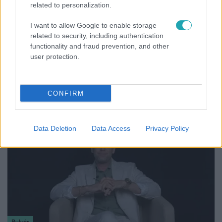
related to personalization.
I want to allow Google to enable storage
related to security, including authentication
Reggeli
functionality and fraud prevention, and other
user protection.
„A csúcs opcionális, a biztonságos hazatérés
kötelező” – 50 méterre a csúcstól fordult vissza
Klein Dávid
CONFIRM
Data Deletion
Data Access
Privacy Policy
Bulvár