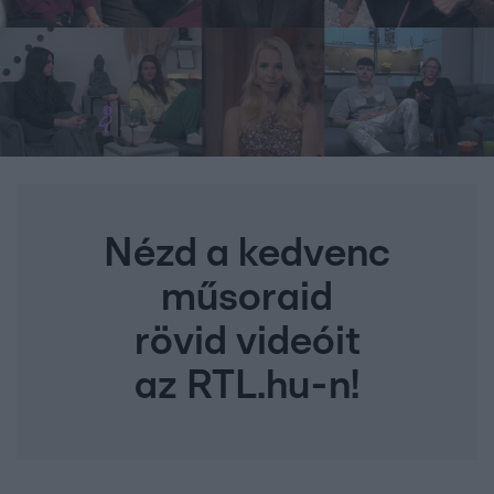
Nézd a kedvenc
műsoraid
rövid videóit
az RTL.hu-n!