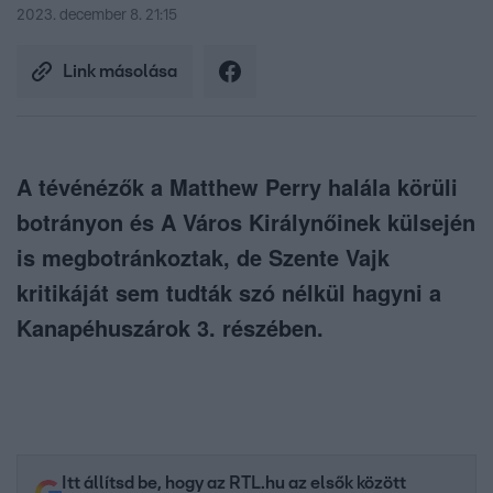
2023. december 8. 21:15
Link másolása
A tévénézők a Matthew Perry halála körüli
botrányon és A Város Királynőinek külsején
is megbotránkoztak, de Szente Vajk
kritikáját sem tudták szó nélkül hagyni a
Kanapéhuszárok 3. részében.
Itt állítsd be, hogy az RTL.hu az elsők között