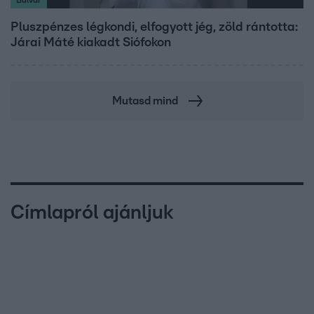
Pluszpénzes légkondi, elfogyott jég, zöld rántotta:
Járai Máté kiakadt Siófokon
Mutasd mind
Címlapról ajánljuk