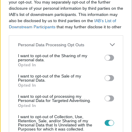
your opt-out. You may separately opt-out of the further
disclosure of your personal information by third parties on the
#
KANAPÉHUSZÁROK
#
ADÁSRÉSZLETEK
IAB’s list of downstream participants. This information may
also be disclosed by us to third parties on the
IAB’s List of
#
SZENTE VAJK
#
A VÁROS KIRÁLYNŐI
Downstream Participants
that may further disclose it to other
#
BOCHKOR GÁBOR
#
MATTHEW PERRY
#
HUMOR
third parties.
#
KRITIKA
#
VÉLEMÉNY
#
ÉRZELMEK
#
INDULATOK
Please note that this website/app uses one or more Google
Personal Data Processing Opt Outs
services and may gather and store information including but
#
TÉVÉZÉS
#
DANCING WITH THE STARS
not limited to your visit or usage behaviour. You may click to
I want to opt-out of the Sharing of my
personal data.
grant or deny consent to Google and its third-party tags to
Opted In
use your data for below specified purposes in below Google
consent section.
I want to opt-out of the Sale of my
Personal Data.
Opted In
I want to opt-out of processing my
Personal Data for Targeted Advertising.
Népszerű
Opted In
I want to opt-out of Collection, Use,
Retention, Sale, and/or Sharing of my
Personal Data that Is Unrelated with the
Purposes for which it was collected.