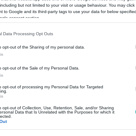
including but not limited to your visit or usage behaviour. You may click 
 to Google and its third-party tags to use your data for below specifi
ogle consent section.
Link másolása
l Data Processing Opt Outs
o opt-out of the Sharing of my personal data.
nyáron, amikor melegebb van, mint eddig
In
o opt-out of the Sale of my Personal Data.
In
to opt-out of processing my Personal Data for Targeted
ing.
In
között legyen a Google-találatokban!
o opt-out of Collection, Use, Retention, Sale, and/or Sharing
ersonal Data that Is Unrelated with the Purposes for which it
lected.
Out