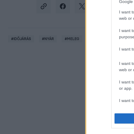
Google 
I want t
web or d
I want t
purpose
#
IDŐJÁRÁS
#
NYÁR
#
MELEG
#
REKORD
#
HAJNA
I want 
I want t
web or d
I want t
or app.
I want t
I want t
authenti