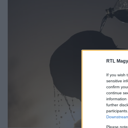
RTL Magy
If you wish 
sensitive in
confirm you
continue se
information 
further disc
participants
Downstream 
Please note