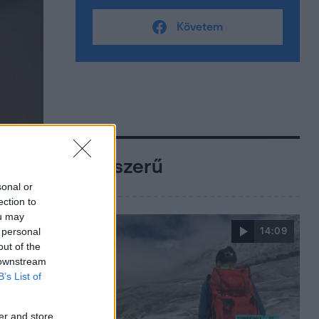
Követem
Népszerű
sonal or
ection to
ou may
 personal
14:09
out of the
 downstream
B’s List of
er and store