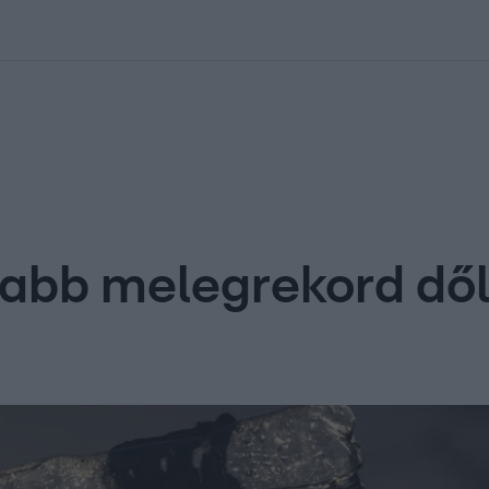
kolett
#
Időjárás
#
RTL műsor
#
Víz
#
Magyar Péter
#
Csillagjeg
jabb melegrekord dő