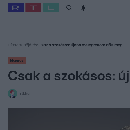
#
Babits Marcella
#
Szellő István
#
Most Wanted
#
Gallusz Ni
Címlap
›
Időjárás
›
Csak a szokásos: újabb melegrekord dőlt meg
Időjárás
Csak a szokásos: ú
rtl.hu