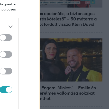
to grant or
Reggeli
ed purposes
„A csúcs opcionális, a biztonságos
hazatérés kötelező” – 50 méterre a
csúcstól fordult vissza Klein Dávid
Bulvár
„Téged. Engem. Minket.” – Emilio és
Tina szerelmes vallomása sokakat
megérinthet