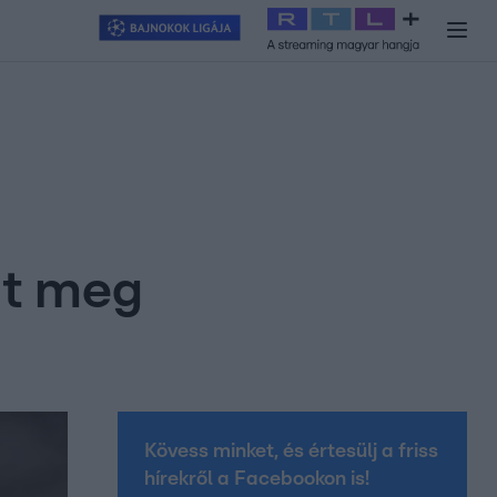
y
#
RTL+
#
Exek csatája 2026
#
Celeb vagyok, ments ki innen
#
H
lt meg
Kövess minket, és értesülj a friss
hírekről a Facebookon is!