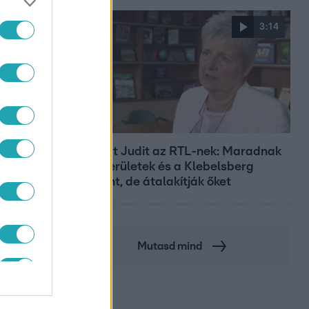
3:14
Híradó
Lannert Judit az RTL-nek: Maradnak
a tankerületek és a Klebelsberg
Központ, de átalakítják őket
Mutasd mind