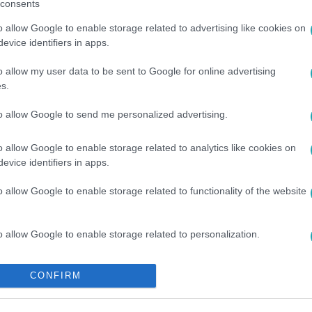
consents
o allow Google to enable storage related to advertising like cookies on
evice identifiers in apps.
o allow my user data to be sent to Google for online advertising
s.
L
#
METEOROLÓGIA
to allow Google to send me personalized advertising.
o allow Google to enable storage related to analytics like cookies on
evice identifiers in apps.
o allow Google to enable storage related to functionality of the website
o allow Google to enable storage related to personalization.
o allow Google to enable storage related to security, including
CONFIRM
cation functionality and fraud prevention, and other user protection.