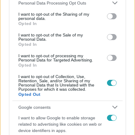
Please note that this website/app uses one or more Google
Personal Data Processing Opt Outs
services and may gather and store information including but
not limited to your visit or usage behaviour. You may click to
I want to opt-out of the Sharing of my
personal data.
grant or deny consent to Google and its third-party tags to
Opted In
Népszerű
use your data for below specified purposes in below Google
consent section.
I want to opt-out of the Sale of my
Personal Data.
Opted In
2:27
I want to opt-out of processing my
Personal Data for Targeted Advertising.
Opted In
I want to opt-out of Collection, Use,
Retention, Sale, and/or Sharing of my
Personal Data that Is Unrelated with the
Purposes for which it was collected.
Opted Out
Google consents
Híradó
I want to allow Google to enable storage
related to advertising like cookies on web or
Videón, ahogy átúszik a Dunán a Kossuth térre
device identifiers in apps.
tévedt vaddisznó