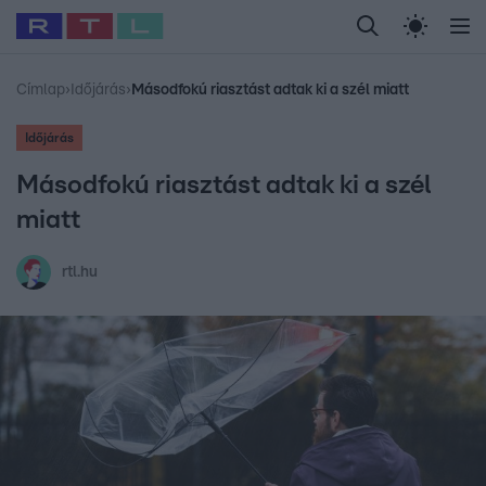
Legfrissebb
RTL Híradó
Fókusz
Sztárhírek
Randi
Celeb vagyok, me
#
Babits Marcella
#
Szellő István
#
Most Wanted
#
Gallusz Niko
Címlap
›
Időjárás
›
Másodfokú riasztást adtak ki a szél miatt
Időjárás
Másodfokú riasztást adtak ki a szél
miatt
rtl.hu