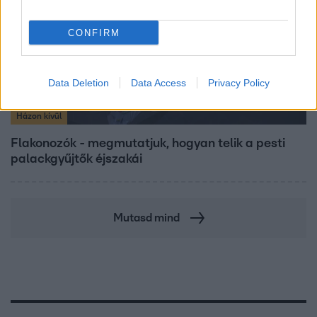
CONFIRM
Data Deletion
Data Access
Privacy Policy
Házon kívül
Flakonozók - megmutatjuk, hogyan telik a pesti
palackgyűjtők éjszakái
Mutasd mind