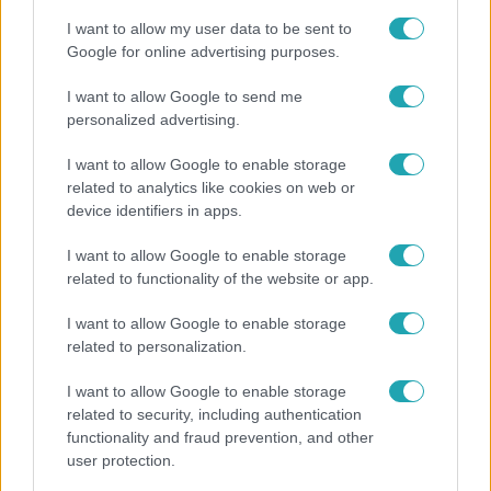
I want to allow my user data to be sent to
Google for online advertising purposes.
I want to allow Google to send me
personalized advertising.
I want to allow Google to enable storage
related to analytics like cookies on web or
device identifiers in apps.
I want to allow Google to enable storage
related to functionality of the website or app.
Bulvár
I want to allow Google to enable storage
A tökéletes strandfotók mögött: ismert magyarok
related to personalization.
vallottak szégyenről, fogyásról és önbizalomról
I want to allow Google to enable storage
related to security, including authentication
functionality and fraud prevention, and other
10:54
user protection.