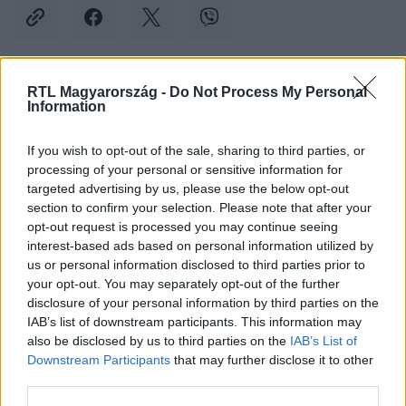
RTL Magyarország -
Do Not Process My Personal
Kövess minket, és értesülj a friss hírekről a
Information
Facebookon is!
If you wish to opt-out of the sale, sharing to third parties, or
processing of your personal or sensitive information for
Követem
targeted advertising by us, please use the below opt-out
section to confirm your selection. Please note that after your
opt-out request is processed you may continue seeing
interest-based ads based on personal information utilized by
us or personal information disclosed to third parties prior to
your opt-out. You may separately opt-out of the further
#
IDŐJÁRÁS
#
ŐSZ
#
SZÉL
#
SZÉLLÖKÉS
disclosure of your personal information by third parties on the
IAB’s list of downstream participants. This information may
#
RIASZTÁS
#
NARANCS
also be disclosed by us to third parties on the
IAB’s List of
Downstream Participants
that may further disclose it to other
third parties.