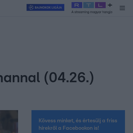
y
#
RTL+
#
Exek csatája 2026
#
Celeb vagyok, ments ki innen
#
H
mannal (04.26.)
Kövess minket, és értesülj a friss
hírekről a Facebookon is!