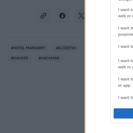
I want t
web or d
I want t
purpose
I want 
#
HOTEL MARGARET
#
ELŐZETES
#
MILLER DÁVID
#
EL
#
HACKER
#
HACKMAN
I want t
web or d
I want t
or app.
I want t
I want t
authenti