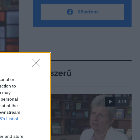
Követem
Népszerű
sonal or
ection to
ou may
 personal
3:14
out of the
 downstream
B’s List of
er and store