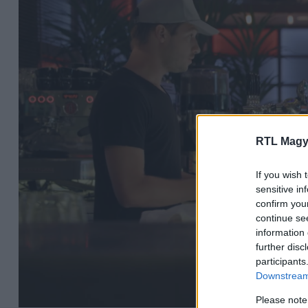
RTL Magy
If you wish 
sensitive in
confirm you
continue se
information 
further disc
participants
Downstream 
Please note