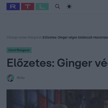
#
Babits Marcella
#
Szellő István
#
Most Wanted
#
Gallusz Ni
Címlap
›
Hotel Margaret
›
Előzetes: Ginger végre találkozik Hackman
Hotel Margaret
Előzetes: Ginger v
rtl.hu