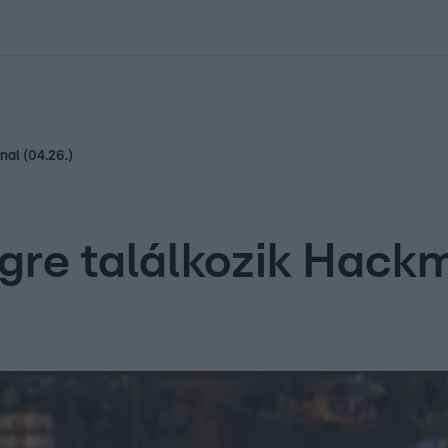
kolett
#
Időjárás
#
RTL műsor
#
Víz
#
Magyar Péter
#
Csillagjeg
nal (04.26.)
égre találkozik Hack