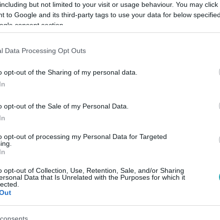
including but not limited to your visit or usage behaviour. You may click 
 to Google and its third-party tags to use your data for below specifi
ogle consent section.
Link másolása
l Data Processing Opt Outs
o opt-out of the Sharing of my personal data.
s a két testvér között. Vajon mit keres egy
In
ú? Kiderül a Hotel Margaret keddi
o opt-out of the Sale of my Personal Data.
bon!
In
to opt-out of processing my Personal Data for Targeted
ing.
In
o opt-out of Collection, Use, Retention, Sale, and/or Sharing
között legyen a Google-találatokban!
ersonal Data that Is Unrelated with the Purposes for which it
lected.
Out
consents