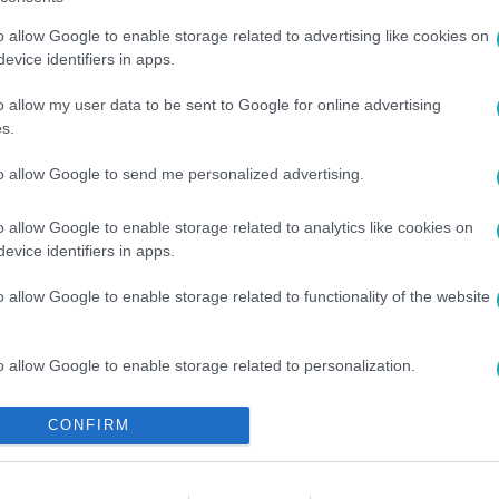
o allow Google to enable storage related to advertising like cookies on
evice identifiers in apps.
o allow my user data to be sent to Google for online advertising
s.
to allow Google to send me personalized advertising.
ŐZETESEK
#
GINGER
#
SCHUMACHER VANDA
#
TALÁLKOZÁS
o allow Google to enable storage related to analytics like cookies on
evice identifiers in apps.
o allow Google to enable storage related to functionality of the website
o allow Google to enable storage related to personalization.
o allow Google to enable storage related to security, including
CONFIRM
cation functionality and fraud prevention, and other user protection.