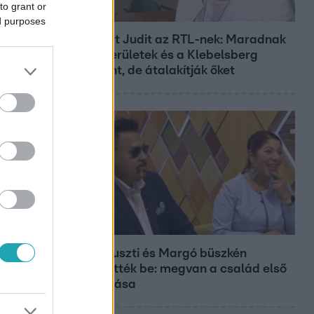
to grant or
Híradó
ed purposes
Lannert Judit az RTL-nek: Maradnak
a tankerületek és a Klebelsberg
Központ, de átalakítják őket
Bulvár
Bódi Guszti és Margó büszkén
jelentették be: megvan a család első
diplomása