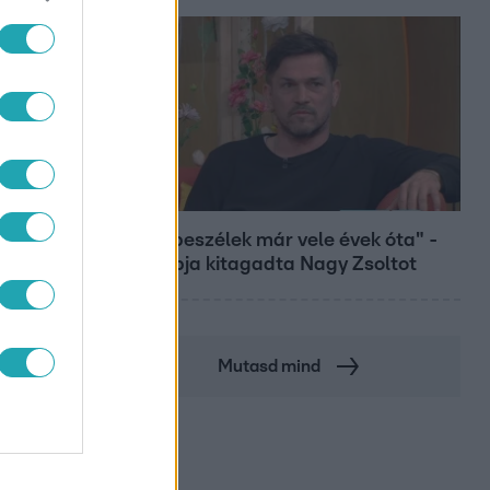
Bulvár
"Nem beszélek már vele évek óta" -
Édesapja kitagadta Nagy Zsoltot
Mutasd mind