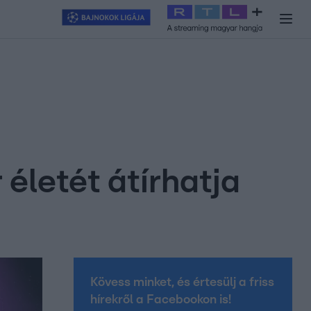
y
#
RTL+
#
Exek csatája 2026
#
Celeb vagyok, ments ki innen
#
H
életét átírhatja
Kövess minket, és értesülj a friss
hírekről a Facebookon is!