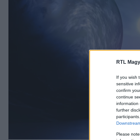
RTL Magy
If you wish 
sensitive in
confirm you
continue se
information 
further disc
participants
Downstream 
Please note