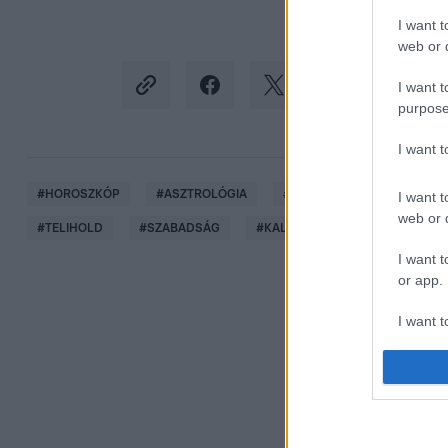
I want t
web or d
I want t
purpose
I want 
#
HOROSZKÓP
#
ASZTROLÓGIA
#
CSILLAGJEGYEK
#
HÉ
I want t
web or d
#
TELIHOLD
#
SZABADSÁG
#
KALAND
#
JUPITER
#
I want t
or app.
I want t
I want t
authenti