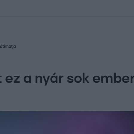
kolett
#
Időjárás
#
RTL műsor
#
Víz
#
Magyar Péter
#
Csillagjeg
átírhatja
 ez a nyár sok ember 