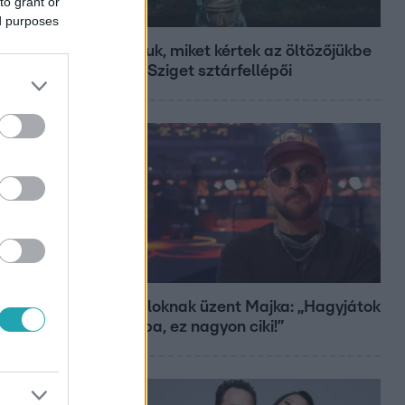
to grant or
Fókusz
ed purposes
Mutatjuk, miket kértek az öltözőjükbe
az idei Sziget sztárfellépői
Bulvár
A fiataloknak üzent Majka: „Hagyjátok
ezt abba, ez nagyon ciki!”