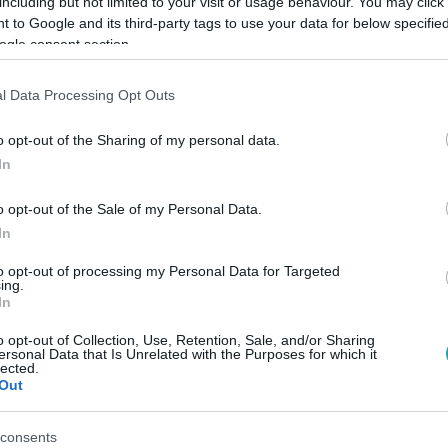
including but not limited to your visit or usage behaviour. You may click 
 to Google and its third-party tags to use your data for below specifi
ogle consent section.
Link másolása
l Data Processing Opt Outs
o opt-out of the Sharing of my personal data.
ól és napsütésről szólhat. Az
In
 Nyilas telihold sok emberben indíthat el
o opt-out of the Sale of my Personal Data.
gyakat hozhat felszínre, amelyekről talán
In
to opt-out of processing my Personal Data for Targeted
ing.
In
o opt-out of Collection, Use, Retention, Sale, and/or Sharing
ersonal Data that Is Unrelated with the Purposes for which it
lected.
között legyen a Google-találatokban!
Out
consents