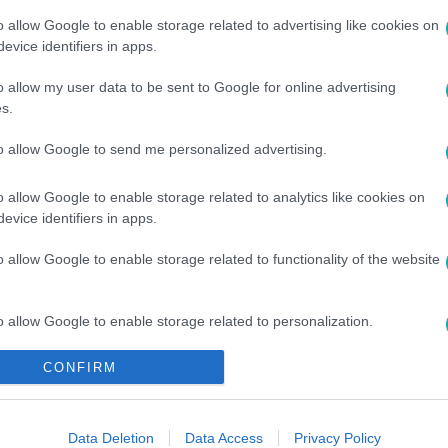
o allow Google to enable storage related to advertising like cookies on
evice identifiers in apps.
o allow my user data to be sent to Google for online advertising
s.
to allow Google to send me personalized advertising.
TVÉGI HOROSZKÓP
#
VÁLTOZÁS
#
INTUITÍV ÉRZÉKELÉS
#
NYI
o allow Google to enable storage related to analytics like cookies on
evice identifiers in apps.
NYÁR
o allow Google to enable storage related to functionality of the website
o allow Google to enable storage related to personalization.
CONFIRM
o allow Google to enable storage related to security, including
cation functionality and fraud prevention, and other user protection.
Data Deletion
Data Access
Privacy Policy