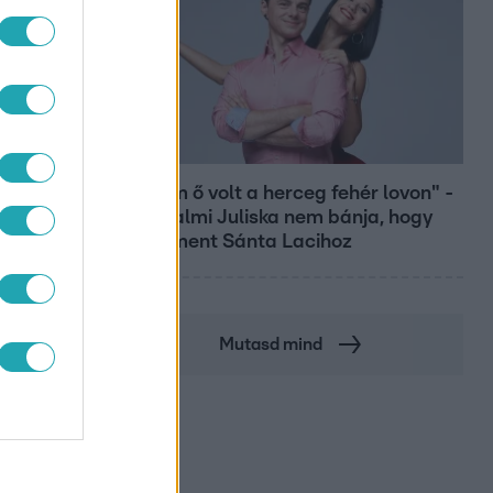
Bulvár
"Nekem ő volt a herceg fehér lovon" -
LAS
Széphalmi Juliska nem bánja, hogy
hozzáment Sánta Lacihoz
Mutasd mind