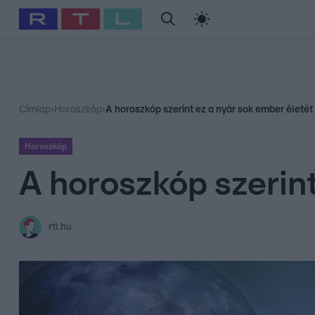
#
Babits Marcella
#
Szellő István
#
Most Wanted
#
Gallusz Ni
Címlap
›
Horoszkóp
›
A horoszkóp szerint ez a nyár sok ember életét 
Horoszkóp
A horoszkóp szerint
rtl.hu