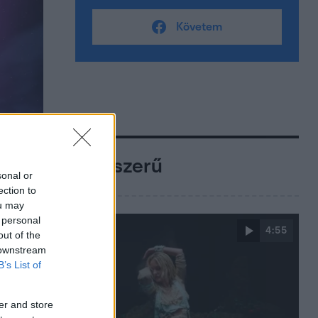
Követem
Népszerű
sonal or
ection to
ou may
 personal
4:55
out of the
 downstream
B’s List of
er and store