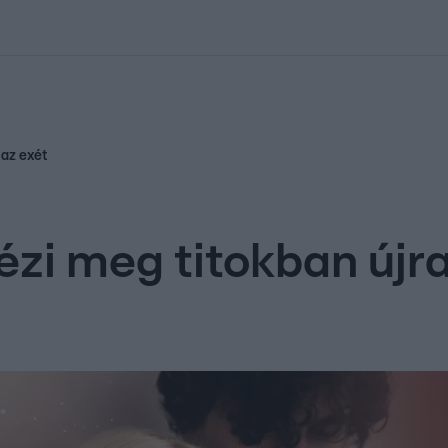
kolett
#
Időjárás
#
RTL műsor
#
Víz
#
Magyar Péter
#
Csillagjeg
 az exét
ézi meg titokban újra