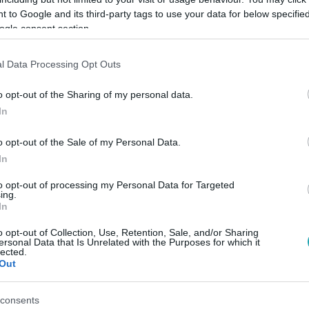
 to Google and its third-party tags to use your data for below specifi
ogle consent section.
Link másolása
l Data Processing Opt Outs
o opt-out of the Sharing of my personal data.
yorsan továbblépnek, mások viszont fejben
In
 csillagok szerint három csillagjegy
o opt-out of the Sale of my Personal Data.
ről időre visszanézzen az exére. Kifelé
In
athatnak, belül azonban még dolgozhat
to opt-out of processing my Personal Data for Targeted
ing.
 vagy a kötődés. A lista élén a Skorpió, a
In
o opt-out of Collection, Use, Retention, Sale, and/or Sharing
ersonal Data that Is Unrelated with the Purposes for which it
lected.
Out
consents
között legyen a Google-találatokban!