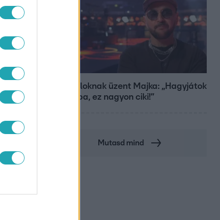
Bulvár
A fiataloknak üzent Majka: „Hagyjátok
ezt abba, ez nagyon ciki!”
GY
Mutasd mind