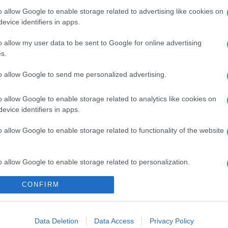
o allow Google to enable storage related to advertising like cookies on
evice identifiers in apps.
o allow my user data to be sent to Google for online advertising
s.
to allow Google to send me personalized advertising.
o allow Google to enable storage related to analytics like cookies on
evice identifiers in apps.
o allow Google to enable storage related to functionality of the website
PI HOROSZKÓP
#
RÁK
#
IKREK
#
SZAKÍTÁS
#
CSILLAGJE
K
o allow Google to enable storage related to personalization.
CONFIRM
o allow Google to enable storage related to security, including
cation functionality and fraud prevention, and other user protection.
Data Deletion
Data Access
Privacy Policy