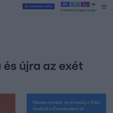
y
#
RTL+
#
Exek csatája 2026
#
Celeb vagyok, ments ki innen
#
H
 és újra az exét
Kövess minket, és értesülj a friss
hírekről a Facebookon is!