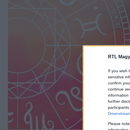
RTL Magy
If you wish 
sensitive in
confirm you
continue se
information 
further disc
participants
Downstream 
Please note
information 