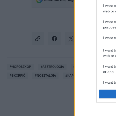
I want t
web or d
I want t
purpose
I want 
I want t
web or d
I want t
#
HOROSZKÓP
#
ASZTROLÓGIA
#
CSILLAGJEGYEK
#
NA
or app.
#
SKORPIÓ
#
NOSZTALGIA
#
KAPCSOLATOK
#
ÉRZELME
I want t
I want t
authenti