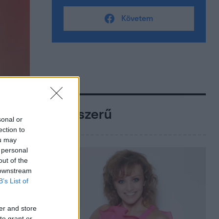
Követem
Népszerű
sonal or
ection to
ou may
 personal
out of the
 downstream
B’s List of
er and store
to grant or