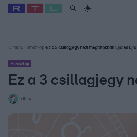
#
Babits Marcella
#
Szellő István
#
Most Wanted
#
Gallusz Ni
Címlap
›
Horoszkóp
›
Ez a 3 csillagjegy nézi meg titokban újra és újra
Horoszkóp
Ez a 3 csillagjegy n
rtl.hu