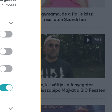
Bulvár
ed purposes
Már nagymama, de a fiai is kész
férfiak: friss fotón Szandi fiai
7:51
Fókusz
Megvan, kik váltják a fenyegetés
miatt visszalépő Majkát a SIC Feszten