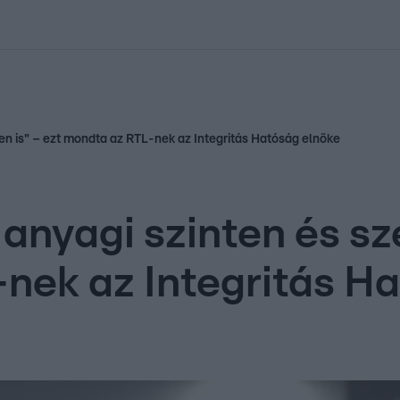
kolett
#
Időjárás
#
RTL műsor
#
Víz
#
Magyar Péter
#
Csillagjeg
nten is" – ezt mondta az RTL-nek az Integritás Hatóság elnöke
 anyagi szinten és sz
nek az Integritás H