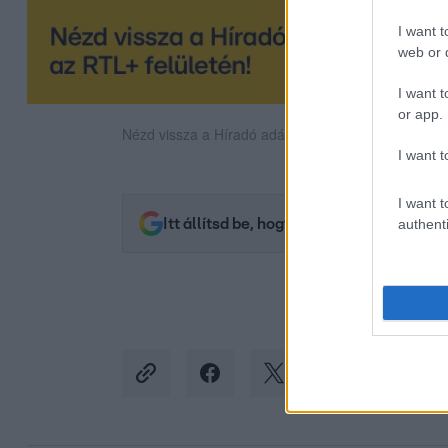
I want t
web or d
I want t
or app.
Nézd vissza a Híradó adásait az RTL+ felületén!
I want t
I want t
Itt állítsd be, hogy az RTL.hu az elsők 
authenti