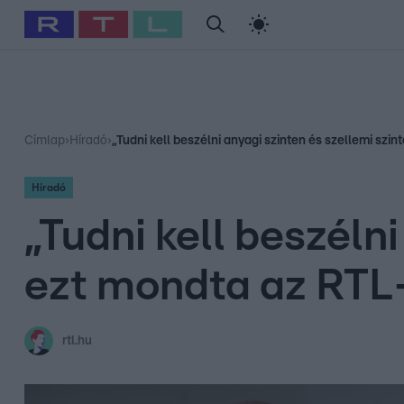
#
Babits Marcella
#
Szellő István
#
Most Wanted
#
Gallusz Ni
Címlap
›
Híradó
›
„Tudni kell beszélni anyagi szinten és szellemi szi
Híradó
„Tudni kell beszélni
ezt mondta az RTL-
rtl.hu