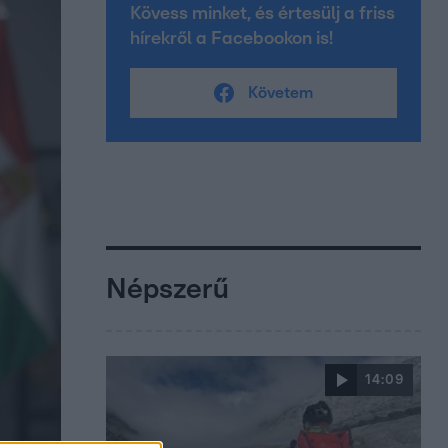
Kövess minket, és értesülj a friss
hírekről a Facebookon is!
Követem
Népszerű
14:09