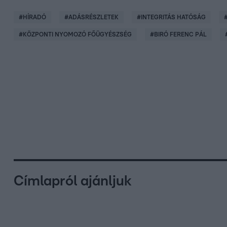
#
HÍRADÓ
#
ADÁSRÉSZLETEK
#
INTEGRITÁS HATÓSÁG
#
KÖZPONTI NYOMOZÓ FŐÜGYÉSZSÉG
#
BIRÓ FERENC PÁL
Címlapról ajánljuk