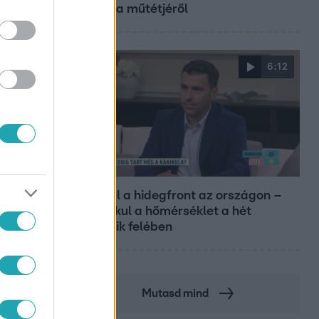
kislánya műtétjéről
6:12
Reggeli
Átvonul a hidegfront az országon –
így alakul a hőmérséklet a hét
második felében
Mutasd mind