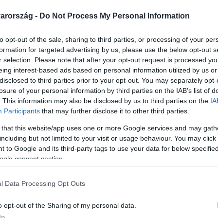
arország -
Do Not Process My Personal Information
to opt-out of the sale, sharing to third parties, or processing of your per
formation for targeted advertising by us, please use the below opt-out s
Link másolása
r selection. Please note that after your opt-out request is processed y
eing interest-based ads based on personal information utilized by us or
disclosed to third parties prior to your opt-out. You may separately opt-
losure of your personal information by third parties on the IAB’s list of
. This information may also be disclosed by us to third parties on the
IA
n és szellemi szinten is” – mondta az RTL-
Participants
that may further disclose it to other third parties.
s Hatóság elnöke ellen most vádat emelt a
 that this website/app uses one or more Google services and may gath
rt a gyanú szerint egy családi barát
including but not limited to your visit or usage behaviour. You may click 
 to Google and its third-party tags to use your data for below specifi
 forintos kárt okozhatott a hivatalnak. A
ogle consent section.
nös témákban dolgozott ki oktatási
nyos és modern értelmezése és a
l Data Processing Opt Outs
o opt-out of the Sharing of my personal data.
In