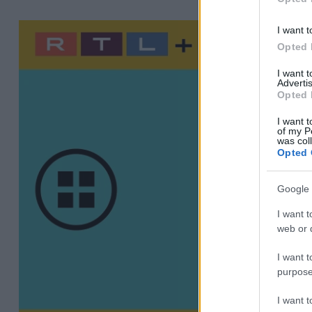
I want t
Opted 
I want 
Advertis
Opted 
I want t
of my P
was col
Opted 
Google 
I want t
web or d
I want t
purpose
I want 