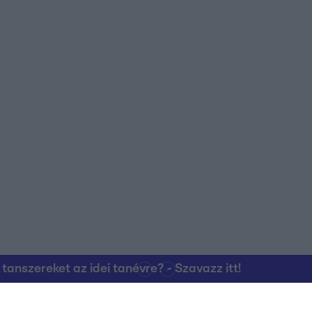
nszereket az idei tanévre? - Szavazz itt!