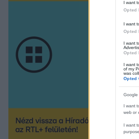
I want t
Opted 
I want t
Opted 
I want 
Advertis
Opted 
I want t
of my P
was col
Opted 
Google 
I want t
web or d
I want t
purpose