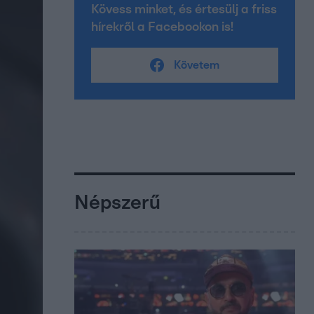
Kövess minket, és értesülj a friss
hírekről a Facebookon is!
Követem
Népszerű