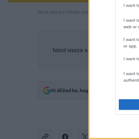
I want 
Nézd vissza a Híradó adásait az RTL+ felületén!
I want t
web or d
I want t
or app.
Nézd vissza a teljes műsort az
RT
I want t
I want t
authenti
Itt állítsd be, hogy az RTL.hu az elsők 