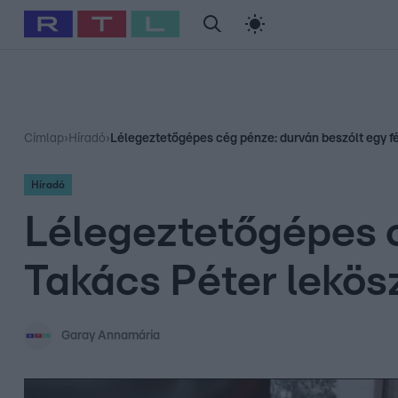
#
Babits Marcella
#
Szellő István
#
Most Wanted
#
Gallusz Ni
Címlap
›
Híradó
›
Lélegeztetőgépes cég pénze: durván beszólt egy fé
Híradó
Lélegeztetőgépes c
Takács Péter lekös
Garay Annamária