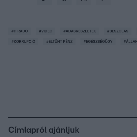
#
HÍRADÓ
#
VIDEÓ
#
ADÁSRÉSZLETEK
#
BESZÓLÁS
#
KORRUPCIÓ
#
ELTŰNT PÉNZ
#
EGÉSZSÉGÜGY
#
ÁLLA
Címlapról ajánljuk