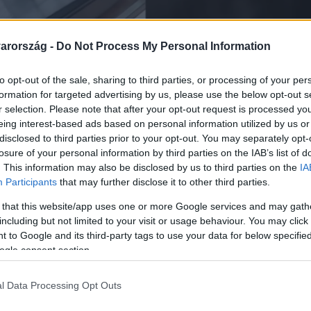
arország -
Do Not Process My Personal Information
to opt-out of the sale, sharing to third parties, or processing of your per
Link másolása
formation for targeted advertising by us, please use the below opt-out s
r selection. Please note that after your opt-out request is processed y
eing interest-based ads based on personal information utilized by us or
disclosed to third parties prior to your opt-out. You may separately opt-
óközpontban megkérdezte Takács Pétert, hol
losure of your personal information by third parties on the IAB’s list of
. This information may also be disclosed by us to third parties on the
IA
-ben egy lélegeztetőgépeket beszerző cégből
Participants
that may further disclose it to other third parties.
er durván válaszolt, és tagadta, hogy
 that this website/app uses one or more Google services and may gath
ta, hogy feljelenti a férfit.
including but not limited to your visit or usage behaviour. You may click 
 to Google and its third-party tags to use your data for below specifi
ogle consent section.
l Data Processing Opt Outs