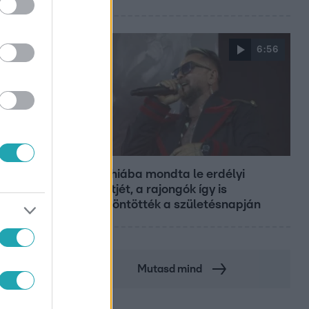
6:56
Fókusz
Majka hiába mondta le erdélyi
koncertjét, a rajongók így is
felköszöntötték a születésnapján
Mutasd mind