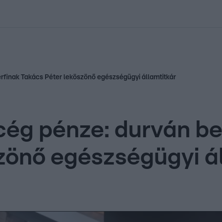
kolett
#
Időjárás
#
RTL műsor
#
Víz
#
Magyar Péter
#
Csillagjeg
rfinak Takács Péter leköszönő egészségügyi államtitkár
ég pénze: durván bes
zönő egészségügyi á