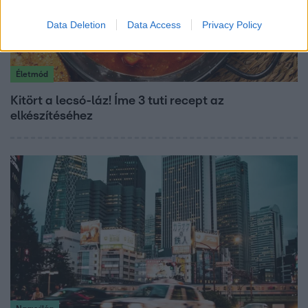
Data Deletion
Data Access
Privacy Policy
Életmód
Kitört a lecsó-láz! Íme 3 tuti recept az
elkészítéséhez