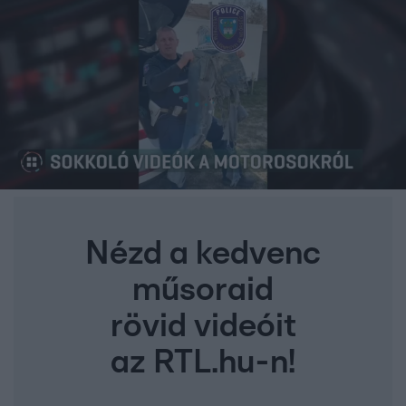
Nézd a kedvenc
műsoraid
rövid videóit
az RTL.hu-n!