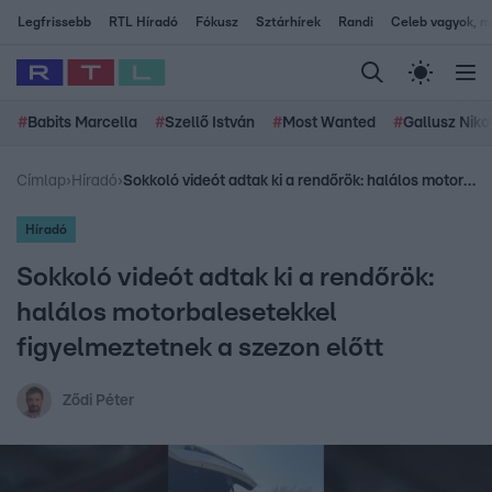
Legfrissebb
RTL Híradó
Fókusz
Sztárhírek
Randi
Celeb vagyok, me
#
Babits Marcella
#
Szellő István
#
Most Wanted
#
Gallusz Niko
Címlap
›
Híradó
›
Sokkoló videót adtak ki a rendőrök: halálos motorbalesetekkel figyelmeztetnek a szezon előtt
Híradó
Sokkoló videót adtak ki a rendőrök:
halálos motorbalesetekkel
figyelmeztetnek a szezon előtt
Ződi Péter