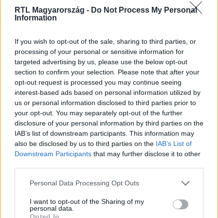
RTL Magyarország -
Do Not Process My Personal
Information
Itt állítsd be, hogy az RTL.hu az elsők között
If you wish to opt-out of the sale, sharing to third parties, or
legyen a Google-találatokban!
processing of your personal or sensitive information for
targeted advertising by us, please use the below opt-out
section to confirm your selection. Please note that after your
opt-out request is processed you may continue seeing
interest-based ads based on personal information utilized by
us or personal information disclosed to third parties prior to
your opt-out. You may separately opt-out of the further
disclosure of your personal information by third parties on the
IAB’s list of downstream participants. This information may
also be disclosed by us to third parties on the
IAB’s List of
Downstream Participants
that may further disclose it to other
third parties.
Kövess minket, és értesülj a friss hírekről a
Please note that this website/app uses one or more Google
Personal Data Processing Opt Outs
Facebookon is!
services and may gather and store information including but
not limited to your visit or usage behaviour. You may click to
I want to opt-out of the Sharing of my
personal data.
grant or deny consent to Google and its third-party tags to
Követem
Opted In