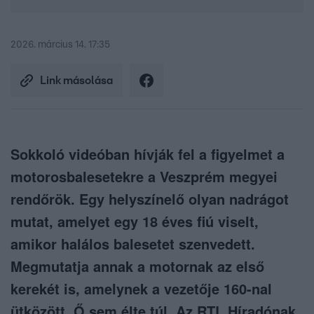
2026. március 14. 17:35
Link másolása
Sokkoló videóban hívják fel a figyelmet a
motorosbalesetekre a Veszprém megyei
rendőrök. Egy helyszínelő olyan nadrágot
mutat, amelyet egy 18 éves fiú viselt,
amikor halálos balesetet szenvedett.
Megmutatja annak a motornak az első
kerekét is, amelynek a vezetője 160-nal
ütközött. Ő sem élte túl. Az RTL Híradónak