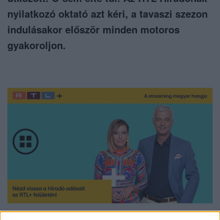
nyilatkozó oktató azt kéri, a tavaszi szezon
indulásakor először minden motoros
gyakoroljon.
Nézd vissza a Híradó adásait az RTL+ felületén!