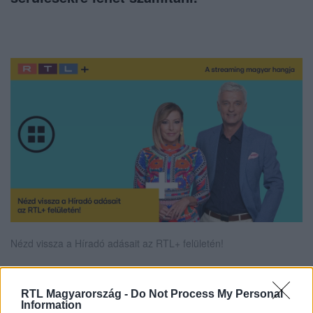
Nézd vissza a Híradó adásait az RTL+ felületén!
RTL Magyarország -
Do Not Process My Personal
Itt állítsd be, hogy az RTL.hu az elsők között
Information