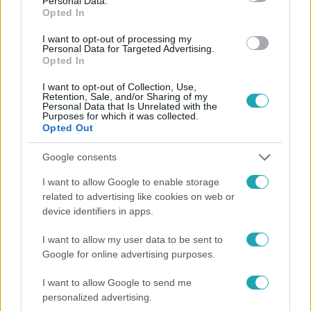
Personal Data.
Opted In
#
HÍRADÓ
#
ADÁSRÉSZLETEK
#
ROLLERBALESET
I want to opt-out of processing my
#
VADBALESET
#
HALÁLOS BALESET
#
FEJSÉRÜLÉS
Personal Data for Targeted Advertising.
Opted In
#
ELEKTROMOS ROLLER
#
NAGYKŐRÖS
#
ÜTKÖZÉS
I want to opt-out of Collection, Use,
Retention, Sale, and/or Sharing of my
Personal Data that Is Unrelated with the
Purposes for which it was collected.
Opted Out
Google consents
I want to allow Google to enable storage
Népszerű
related to advertising like cookies on web or
device identifiers in apps.
I want to allow my user data to be sent to
Google for online advertising purposes.
7:51
I want to allow Google to send me
personalized advertising.