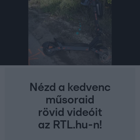
Nézd a kedvenc
műsoraid
rövid videóit
az RTL.hu-n!