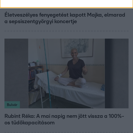
Bulvár
Életveszélyes fenyegetést kapott Majka, elmarad
a sepsiszentgyörgyi koncertje
Bulvár
Rubint Réka: A mai napig nem jött vissza a 100%-
os tüdőkapacitásom