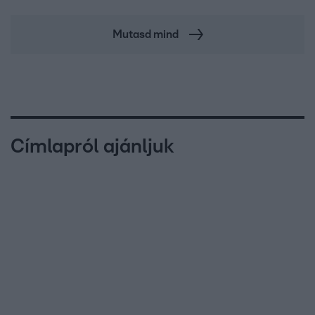
Mutasd mind
Címlapról ajánljuk