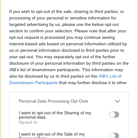
legyen a Google-találatokban!
If you wish to opt-out of the sale, sharing to third parties, or
processing of your personal or sensitive information for
targeted advertising by us, please use the below opt-out
section to confirm your selection. Please note that after your
opt-out request is processed you may continue seeing
interest-based ads based on personal information utilized by
us or personal information disclosed to third parties prior to
your opt-out. You may separately opt-out of the further
disclosure of your personal information by third parties on the
IAB’s list of downstream participants. This information may
also be disclosed by us to third parties on the
IAB’s List of
Kövess minket, és értesülj a friss hírekről a
Downstream Participants
that may further disclose it to other
third parties.
Facebookon is!
Please note that this website/app uses one or more Google
Personal Data Processing Opt Outs
services and may gather and store information including but
Követem
not limited to your visit or usage behaviour. You may click to
I want to opt-out of the Sharing of my
personal data.
grant or deny consent to Google and its third-party tags to
Opted In
use your data for below specified purposes in below Google
consent section.
I want to opt-out of the Sale of my