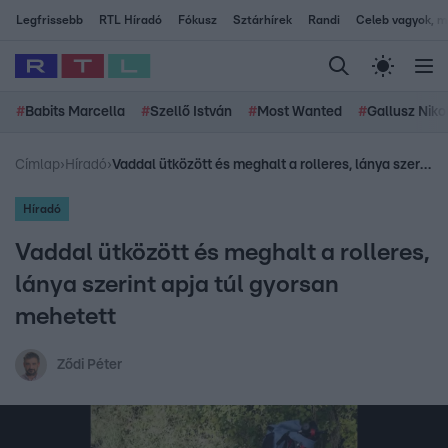
Legfrissebb
RTL Híradó
Fókusz
Sztárhírek
Randi
Celeb vagyok, me
#
Babits Marcella
#
Szellő István
#
Most Wanted
#
Gallusz Niko
Címlap
›
Híradó
›
Vaddal ütközött és meghalt a rolleres, lánya szerint apja túl gyorsan mehetett
Híradó
Vaddal ütközött és meghalt a rolleres,
lánya szerint apja túl gyorsan
mehetett
Ződi Péter