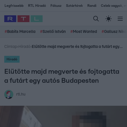
Legfrissebb
RTL Híradó
Fókusz
Sztárhírek
Randi
Celeb vagyok, me
#
Babits Marcella
#
Szellő István
#
Most Wanted
#
Gallusz Niko
Címlap
›
Híradó
›
Elütötte majd megverte és fojtogatta a futárt egy autós Budapesten
Híradó
Elütötte majd megverte és fojtogatta
a futárt egy autós Budapesten
rtl.hu