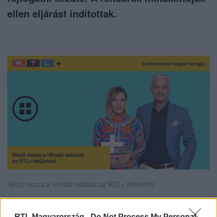
ellen eljárást indítottak.
Nézd vissza a Híradó adásait az RTL+ felületén!
RTL Magyarország -
Do Not Process My Personal