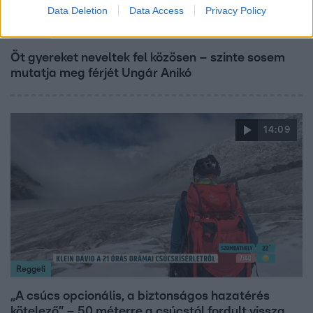
Data Deletion
Data Access
Privacy Policy
Reggeli
Öt gyereket neveltek fel közösen – szinte sosem
mutatja meg férjét Ungár Anikó
14:09
Reggeli
„A csúcs opcionális, a biztonságos hazatérés
kötelező” – 50 méterre a csúcstól fordult vissza