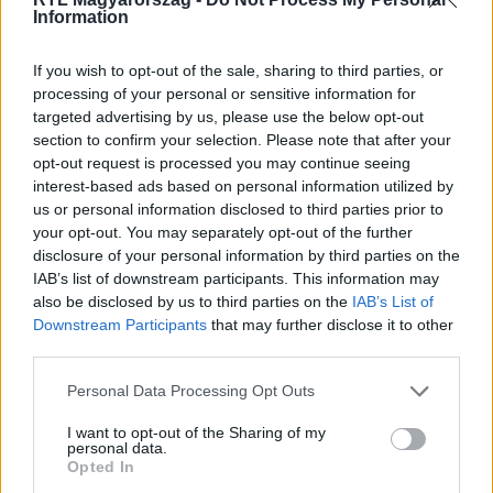
Information
Itt állítsd be, hogy az RTL.hu az elsők között
legyen a Google-találatokban!
If you wish to opt-out of the sale, sharing to third parties, or
processing of your personal or sensitive information for
targeted advertising by us, please use the below opt-out
section to confirm your selection. Please note that after your
opt-out request is processed you may continue seeing
interest-based ads based on personal information utilized by
us or personal information disclosed to third parties prior to
your opt-out. You may separately opt-out of the further
disclosure of your personal information by third parties on the
IAB’s list of downstream participants. This information may
also be disclosed by us to third parties on the
IAB’s List of
Downstream Participants
that may further disclose it to other
Kövess minket, és értesülj a friss hírekről a
third parties.
Facebookon is!
Please note that this website/app uses one or more Google
Personal Data Processing Opt Outs
services and may gather and store information including but
Követem
not limited to your visit or usage behaviour. You may click to
I want to opt-out of the Sharing of my
personal data.
grant or deny consent to Google and its third-party tags to
Opted In
use your data for below specified purposes in below Google