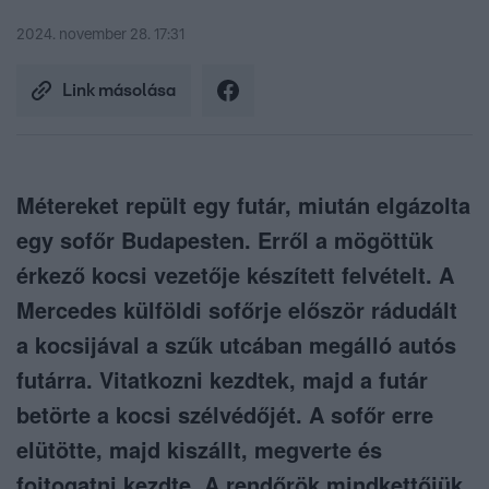
2024. november 28. 17:31
Link másolása
Métereket repült egy futár, miután elgázolta
egy sofőr Budapesten. Erről a mögöttük
érkező kocsi vezetője készített felvételt. A
Mercedes külföldi sofőrje először rádudált
a kocsijával a szűk utcában megálló autós
futárra. Vitatkozni kezdtek, majd a futár
betörte a kocsi szélvédőjét. A sofőr erre
elütötte, majd kiszállt, megverte és
fojtogatni kezdte. A rendőrök mindkettőjük