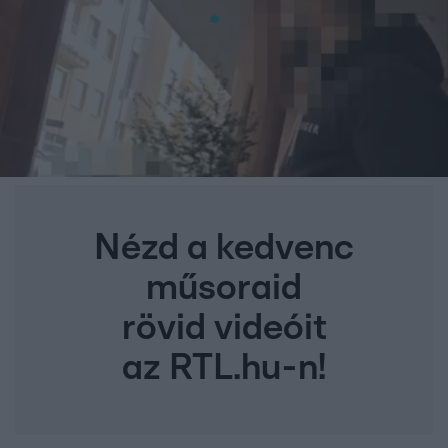
Nézd a kedvenc
műsoraid
rövid videóit
az RTL.hu-n!