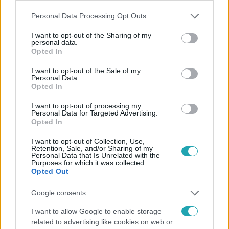
Please note that this website/app uses one or more Google
Personal Data Processing Opt Outs
services and may gather and store information including but
not limited to your visit or usage behaviour. You may click to
I want to opt-out of the Sharing of my
personal data.
Kövess minket, és értesülj a friss hírekről a
grant or deny consent to Google and its third-party tags to
Opted In
Facebookon is!
use your data for below specified purposes in below Google
consent section.
I want to opt-out of the Sale of my
Personal Data.
Követem
Opted In
I want to opt-out of processing my
Personal Data for Targeted Advertising.
Opted In
I want to opt-out of Collection, Use,
Retention, Sale, and/or Sharing of my
#
HÍRADÓ
#
ADÁSRÉSZLETEK
#
VIDEÓ
#
ÁRADÁS
Personal Data that Is Unrelated with the
Purposes for which it was collected.
Opted Out
#
KATASZTRÓFA
#
TERMÉSZETI CSAPÁS
#
DUNA
#
ESZTERGOM
#
KOMÁROM
#
VÁC
#
KISOROSZI
Google consents
#
BELFÖLD
I want to allow Google to enable storage
related to advertising like cookies on web or