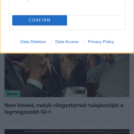
Öt gyereket neveltek fel közösen – szinte sosem
mutatja meg férjét Ungár Anikó
CONFIRM
Data Deletion
Data Access
Privacy Policy
Bulvár
Nem hinnéd, melyik világsztárnak tulajdonítják a
legmagasabb IQ-t