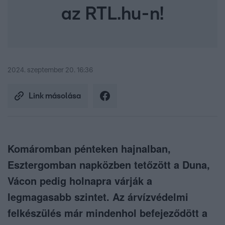
az RTL.hu-n!
2024. szeptember 20. 16:36
Link másolása
Komáromban pénteken hajnalban,
Esztergomban napközben tetőzött a Duna,
Vácon pedig holnapra várják a
legmagasabb szintet. Az árvízvédelmi
felkészülés már mindenhol befejeződött a