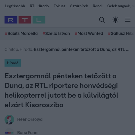
Legfrissebb
RTL Híradó
Fókusz
Sztárhírek
Randi
Celeb vagyok, me
#
Babits Marcella
#
Szellő István
#
Most Wanted
#
Gallusz Niko
Címlap
›
Híradó
›
Esztergomnál pénteken tetőzött a Duna, az RTL riportere honvédségi helikopterrel jutott be a külvilágtól elzárt Kisorosziba
Híradó
Esztergomnál pénteken tetőzött a
Duna, az RTL riportere honvédségi
helikopterrel jutott be a külvilágtól
elzárt Kisorosziba
Heer Orsolya
Barsi Fanni