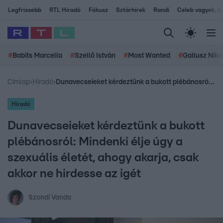
Legfrissebb
RTL Híradó
Fókusz
Sztárhírek
Randi
Celeb vagyok, me
#
Babits Marcella
#
Szellő István
#
Most Wanted
#
Gallusz Niko
Címlap
›
Híradó
›
Dunavecseieket kérdeztünk a bukott plébánosról: Mindenki élje úgy a szexuális életét, ahogy akarja, csak akkor ne hirdesse az igét
Híradó
Dunavecseieket kérdeztünk a bukott
plébánosról: Mindenki élje úgy a
szexuális életét, ahogy akarja, csak
akkor ne hirdesse az igét
Szondi Vanda