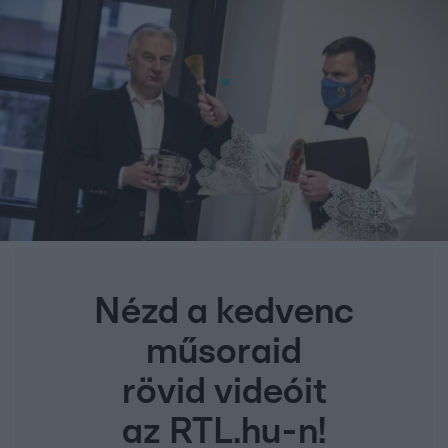
Nézd a kedvenc
műsoraid
rövid videóit
az RTL.hu-n!