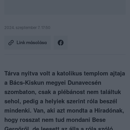
2024. szeptember 7. 17:50
Link másolása
Tárva nyitva volt a katolikus templom ajtaja
a Bács-Kiskun megyei Dunavecsén
szombaton, csak a plébánost nem találtuk
sehol, pedig a helyiek szerint róla beszél
mindenki. Van, aki azt mondta a Híradónak,
hogy rosszat nem tud mondani Bese
Gergőről, de leesett az álla a róla szóló