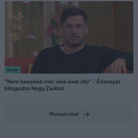
Bulvár
"Nem beszélek már vele évek óta" - Édesapja
kitagadta Nagy Zsoltot
Mutasd mind