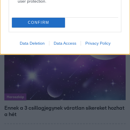
user protection.
Bódi Guszti és Margó büszkén jelentették be:
megvan a család első diplomása
CONFIRM
Data Deletion
Data Access
Privacy Policy
Horoszkóp
Ennek a 3 csillagjegynek váratlan sikereket hozhat
a hét