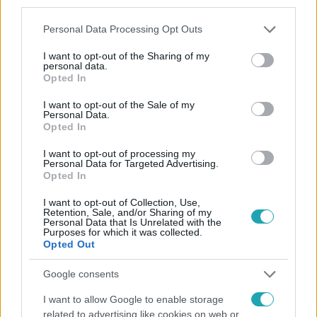
third parties.
Please note that this website/app uses one or more Google
Personal Data Processing Opt Outs
services and may gather and store information including but
not limited to your visit or usage behaviour. You may click to
I want to opt-out of the Sharing of my
personal data.
grant or deny consent to Google and its third-party tags to
Kövess minket, és értesülj a friss hírekről a
Opted In
use your data for below specified purposes in below Google
Facebookon is!
consent section.
I want to opt-out of the Sale of my
Personal Data.
Opted In
Követem
I want to opt-out of processing my
Personal Data for Targeted Advertising.
Opted In
I want to opt-out of Collection, Use,
Retention, Sale, and/or Sharing of my
Personal Data that Is Unrelated with the
#
HÍRADÓ
#
VIDEÓ
#
ADÁSRÉSZLETEK
#
POLITIKA
Purposes for which it was collected.
Opted Out
#
TOP HÍREK
#
BESE GERGŐ
#
ORBÁN VIKTOR
Google consents
#
KATOLIKUS
#
VALLÁS
#
DUNAVECSE
I want to allow Google to enable storage
#
PLÉBÁNOS
related to advertising like cookies on web or