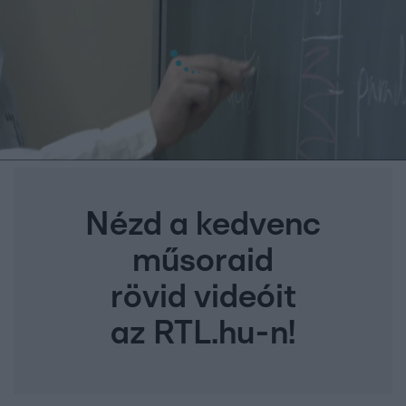
Nézd a kedvenc
műsoraid
rövid videóit
az RTL.hu-n!