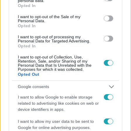
personal data.
grant or deny consent to Google and its third-party tags to
Opted In
Követem
use your data for below specified purposes in below Google
consent section.
I want to opt-out of the Sale of my
Personal Data.
Opted In
I want to opt-out of processing my
Personal Data for Targeted Advertising.
Opted In
#
HÍRADÓ
#
ADÁSRÉSZLETEK
#
VIDEÓ
#
BELFÖLD
I want to opt-out of Collection, Use,
#
OKTATÁS
#
POLITIKA
#
KÉPVISELŐ
#
JOGKÖR
Retention, Sale, and/or Sharing of my
Personal Data that Is Unrelated with the
#
KÖZINTÉZMÉNY
#
BELÜGYMINISZTÉRIUM
Purposes for which it was collected.
Opted Out
#
HADHÁZY ÁKOS
#
MAGYAR PÉTER
Google consents
I want to allow Google to enable storage
related to advertising like cookies on web or
device identifiers in apps.
I want to allow my user data to be sent to
Népszerű
Google for online advertising purposes.