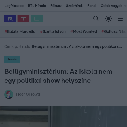
Legfrissebb
RTL Híradó
Fókusz
Sztárhírek
Randi
Celeb vagyok, me
#
Babits Marcella
#
Szellő István
#
Most Wanted
#
Gallusz Niko
Címlap
›
Híradó
›
Belügyminisztérium: Az iskola nem egy politikai show helyszíne
Híradó
Belügyminisztérium: Az iskola nem
egy politikai show helyszíne
Heer Orsolya