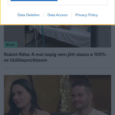
Data Deletion
Data Access
Privacy Policy
Bulvár
Rubint Réka: A mai napig nem jött vissza a 100%-
os tüdőkapacitásom