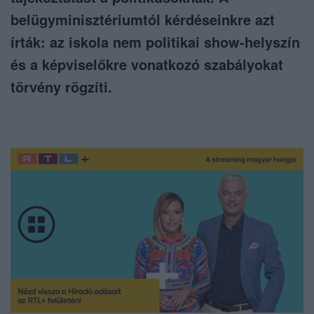
belügyminisztériumtól kérdéseinkre azt
írták: az iskola nem politikai show-helyszín
és a képviselőkre vonatkozó szabályokat
törvény rögzíti.