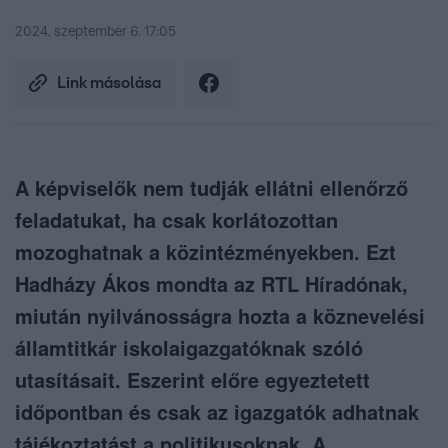
2024. szeptember 6. 17:05
Link másolása
A képviselők nem tudják ellátni ellenőrző
feladatukat, ha csak korlátozottan
mozoghatnak a közintézményekben. Ezt
Hadházy Ákos mondta az RTL Híradónak,
miután nyilvánosságra hozta a köznevelési
államtitkár iskolaigazgatóknak szóló
utasításait. Eszerint előre egyeztetett
időpontban és csak az igazgatók adhatnak
tájékoztatást a politikusoknak. A