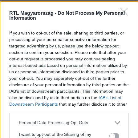
Nézd vissza a Híradó adásait az RTL+ felületén!
RTL Magyarország -
Do Not Process My Personal
Information
If you wish to opt-out of the sale, sharing to third parties, or
Itt állítsd be, hogy az RTL.hu az elsők között
processing of your personal or sensitive information for
legyen a Google-találatokban!
targeted advertising by us, please use the below opt-out
section to confirm your selection. Please note that after your
opt-out request is processed you may continue seeing
interest-based ads based on personal information utilized by
us or personal information disclosed to third parties prior to
your opt-out. You may separately opt-out of the further
disclosure of your personal information by third parties on the
IAB’s list of downstream participants. This information may
also be disclosed by us to third parties on the
IAB’s List of
Downstream Participants
that may further disclose it to other
third parties.
Kövess minket, és értesülj a friss hírekről a
Please note that this website/app uses one or more Google
Personal Data Processing Opt Outs
services and may gather and store information including but
Facebookon is!
not limited to your visit or usage behaviour. You may click to
I want to opt-out of the Sharing of my