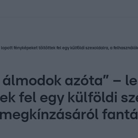
kolett
#
Időjárás
#
RTL műsor
#
Víz
#
Magyar Péter
#
Csillagjeg
lopott fényképeket töltöttek fel egy külföldi szexoldalra, a felhasznál
 álmodok azóta” – les
ek fel egy külföldi sz
 megkínzásáról fantá