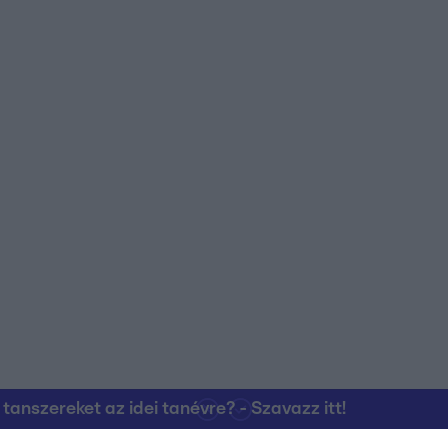
nszereket az idei tanévre? - Szavazz itt!