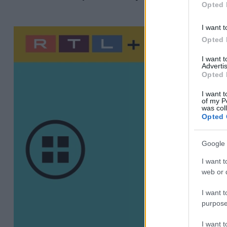
Opted 
I want t
Opted 
I want 
Advertis
Opted 
I want t
of my P
was col
Opted 
Google 
I want t
web or d
I want t
purpose
I want 