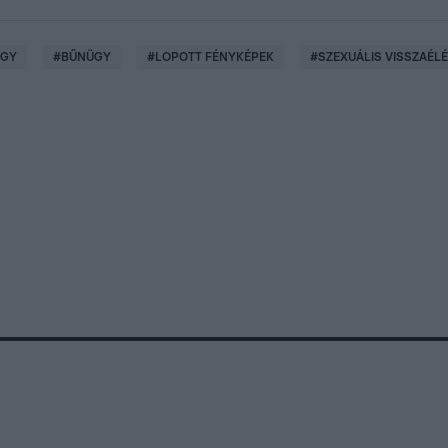
ÜGY
#
BŰNÜGY
#
LOPOTT FÉNYKÉPEK
#
SZEXUÁLIS VISSZAÉL