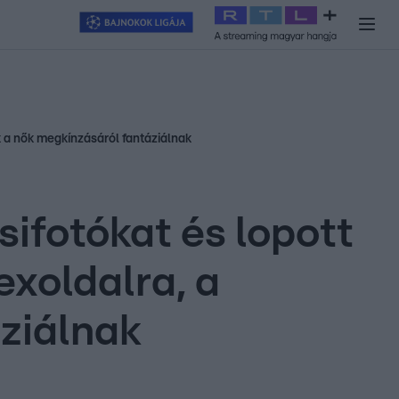
y
#
RTL+
#
Exek csatája 2026
#
Celeb vagyok, ments ki innen
#
H
ók a nők megkínzásáról fantáziálnak
ifotókat és lopott
exoldalra, a
ziálnak