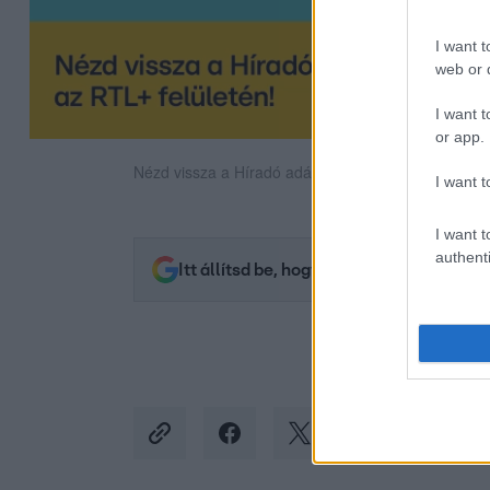
I want t
web or d
I want t
or app.
Nézd vissza a Híradó adásait az RTL+ felületén!
I want t
I want t
authenti
Itt állítsd be, hogy az RTL.hu az elsők 