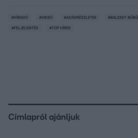
#
HÍRADÓ
#
VIDEÓ
#
ADÁSRÉSZLETEK
#
BALESET-BŰN
#
FELJELENTÉS
#
TOP HÍREK
Címlapról ajánljuk