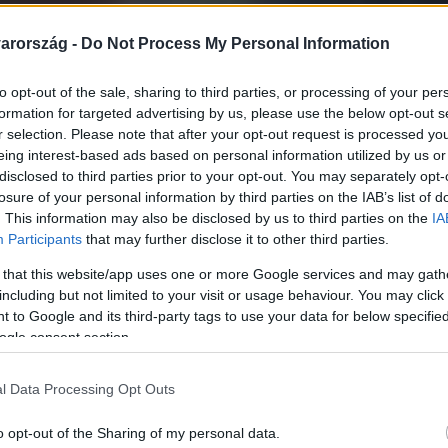
arország -
Do Not Process My Personal Information
to opt-out of the sale, sharing to third parties, or processing of your per
formation for targeted advertising by us, please use the below opt-out s
r selection. Please note that after your opt-out request is processed y
eing interest-based ads based on personal information utilized by us or
Link másolása
disclosed to third parties prior to your opt-out. You may separately opt-
losure of your personal information by third parties on the IAB’s list of
. This information may also be disclosed by us to third parties on the
IA
Participants
that may further disclose it to other third parties.
ott a Híradónak, akik szereplői annak a
 that this website/app uses one or more Google services and may gath
including but not limited to your visit or usage behaviour. You may click 
ldal miatt robbant ki. Több tucat civil
 to Google and its third-party tags to use your data for below specifi
az utcán készítették vagy a közösségi
ogle consent section.
a felhasználók arról írnak, hogyan
l Data Processing Opt Outs
 hogyan vadásznák le őket. A rendőrséghez
tt az ügyben. Nyomozást indítottak.
o opt-out of the Sharing of my personal data.