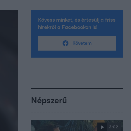
Kövess minket, és értesülj a friss
hírekről a Facebookon is!
Követem
Népszerű
3:02