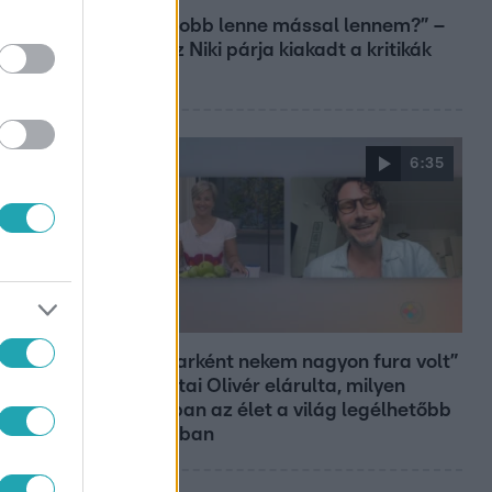
„Most jobb lenne mással lennem?” –
Gallusz Niki párja kiakadt a kritikák
miatt
6:35
Reggeli
„Magyarként nekem nagyon fura volt”
– Pusztai Olivér elárulta, milyen
valójában az élet a világ legélhetőbb
városában