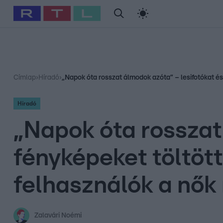
#
Babits Marcella
#
Szellő István
#
Most Wanted
#
Gallusz Ni
Címlap
›
Híradó
›
„Napok óta rosszat álmodok azóta” – lesifotókat és 
Híradó
„Napok óta rosszat
fényképeket töltött
felhasználók a nők
Zalavári Noémi