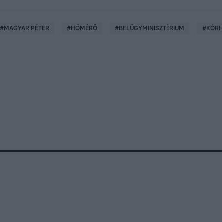
#
MAGYAR PÉTER
#
HŐMÉRŐ
#
BELÜGYMINISZTÉRIUM
#
KÓR