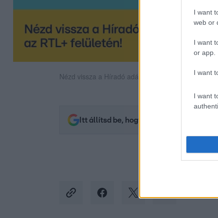
I want t
web or d
I want t
or app.
I want t
Nézd vissza a Híradó adásait az RTL+ felületén!
I want t
authenti
Itt állítsd be, hogy az RTL.hu az elsők 