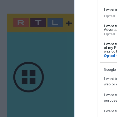
I want t
Opted 
I want 
Advertis
Opted 
I want t
of my P
was col
Opted 
Google 
I want t
web or d
I want t
purpose
I want 