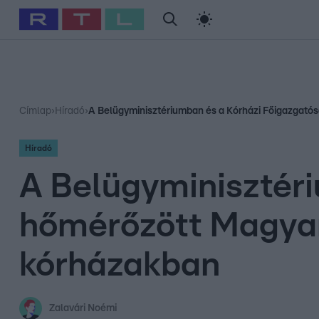
#
Babits Marcella
#
Szellő István
#
Most Wanted
#
Gallusz Ni
Címlap
›
Híradó
›
A Belügyminisztériumban és a Kórházi Főigazgatósá
Híradó
A Belügyminisztér
hőmérőzött Magyar P
kórházakban
Zalavári Noémi