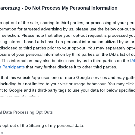
arország -
Do Not Process My Personal Information
to opt-out of the sale, sharing to third parties, or processing of your per
formation for targeted advertising by us, please use the below opt-out s
r selection. Please note that after your opt-out request is processed y
eing interest-based ads based on personal information utilized by us or
disclosed to third parties prior to your opt-out. You may separately opt-
Link másolása
losure of your personal information by third parties on the IAB’s list of
. This information may also be disclosed by us to third parties on the
IA
Participants
that may further disclose it to other third parties.
 that this website/app uses one or more Google services and may gath
um és a Kórházi Főigazgatóság épületében
including but not limited to your visit or usage behaviour. You may click 
 to Google and its third-party tags to use your data for below specifi
 Péter. Az uniós képviselőt a tárca
ogle consent section.
 a főigazgatóságra se, oda azonban
ént 25-26 fok van. Az elmúlt hetekben több
l Data Processing Opt Outs
t mértek, miután sok helyen nincs vagy
o opt-out of the Sharing of my personal data.
yen műtétek is elmaradnak.
In