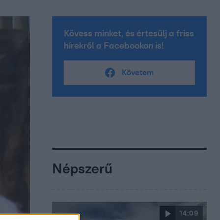
Kövess minket, és értesülj a friss
hírekről a Facebookon is!
Követem
Népszerű
14:09