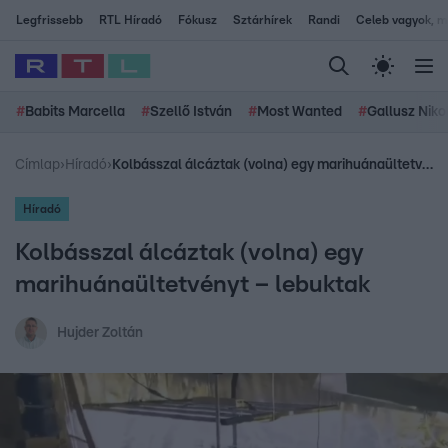
Legfrissebb
RTL Híradó
Fókusz
Sztárhírek
Randi
Celeb vagyok, me
#
Babits Marcella
#
Szellő István
#
Most Wanted
#
Gallusz Niko
Címlap
›
Híradó
›
Kolbásszal álcáztak (volna) egy marihuánaültetvényt – lebuktak
Híradó
Kolbásszal álcáztak (volna) egy
marihuánaültetvényt – lebuktak
Hujder Zoltán