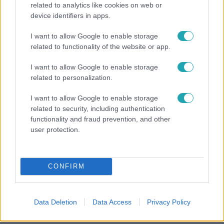
related to analytics like cookies on web or
device identifiers in apps.
Bulvár
I want to allow Google to enable storage
Bódi Guszti és Margó büszkén jelentették be:
related to functionality of the website or app.
megvan a család első diplomása
I want to allow Google to enable storage
related to personalization.
I want to allow Google to enable storage
related to security, including authentication
functionality and fraud prevention, and other
user protection.
CONFIRM
Bulvár
Data Deletion
Data Access
Privacy Policy
Rubint Réka: A mai napig nem jött vissza a 100%-