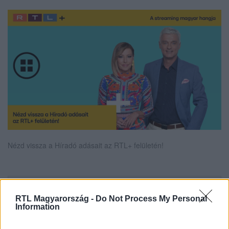
Nézd vissza a Híradó adásait az RTL+ felületén!
Itt állítsd be, hogy az RTL.hu az elsők között
RTL Magyarország -
Do Not Process My Personal
legyen a Google-találatokban!
Information