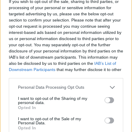
If you wish to opt-out of the sale, sharing to third parties, or
processing of your personal or sensitive information for
targeted advertising by us, please use the below opt-out
section to confirm your selection. Please note that after your
opt-out request is processed you may continue seeing
interest-based ads based on personal information utilized by
us or personal information disclosed to third parties prior to
your opt-out. You may separately opt-out of the further
disclosure of your personal information by third parties on the
IAB’s list of downstream participants. This information may
Kövess minket, és értesülj a friss hírekről a
also be disclosed by us to third parties on the
IAB’s List of
Facebookon is!
Downstream Participants
that may further disclose it to other
third parties.
Követem
Please note that this website/app uses one or more Google
Personal Data Processing Opt Outs
services and may gather and store information including but
not limited to your visit or usage behaviour. You may click to
I want to opt-out of the Sharing of my
personal data.
grant or deny consent to Google and its third-party tags to
Opted In
use your data for below specified purposes in below Google
consent section.
I want to opt-out of the Sale of my
Personal Data.
#
HÍRADÓ
#
VIDEÓ
#
ADÁSRÉSZLETEK
Opted In