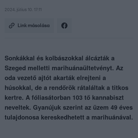
2024. július 10. 17:11
Link másolása
Sonkákkal és kolbászokkal álcázták a
Szeged melletti marihuánaültetvényt. Az
oda vezető ajtót akarták elrejteni a
húsokkal, de a rendőrök rátaláltak a titkos
kertre. A fóliasátorban 103 tő kannabiszt
neveltek. Gyanújuk szerint az üzem 49 éves
tulajdonosa kereskedhetett a marihuánával.