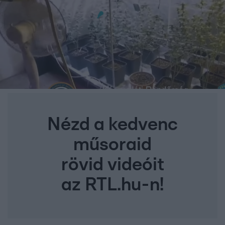
Nézd a kedvenc
műsoraid
rövid videóit
az RTL.hu-n!