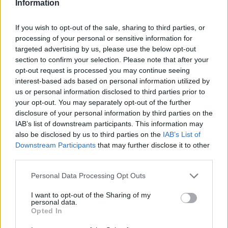
legyen a Google-találatokban!
Information
If you wish to opt-out of the sale, sharing to third parties, or
processing of your personal or sensitive information for
targeted advertising by us, please use the below opt-out
section to confirm your selection. Please note that after your
opt-out request is processed you may continue seeing
interest-based ads based on personal information utilized by
us or personal information disclosed to third parties prior to
your opt-out. You may separately opt-out of the further
disclosure of your personal information by third parties on the
IAB’s list of downstream participants. This information may
also be disclosed by us to third parties on the
IAB’s List of
Kövess minket, és értesülj a friss hírekről a
Downstream Participants
that may further disclose it to other
Facebookon is!
third parties.
Please note that this website/app uses one or more Google
Personal Data Processing Opt Outs
Követem
services and may gather and store information including but
not limited to your visit or usage behaviour. You may click to
I want to opt-out of the Sharing of my
personal data.
grant or deny consent to Google and its third-party tags to
Opted In
use your data for below specified purposes in below Google
consent section.