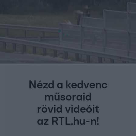
Nézd a kedvenc
műsoraid
rövid videóit
az RTL.hu-n!