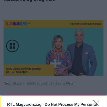
Nézd vissza a Híradó adásait az RTL+ felületén!
Itt állítsd be, hogy az RTL.hu az elsők között
RTL Magyarország -
Do Not Process My Personal