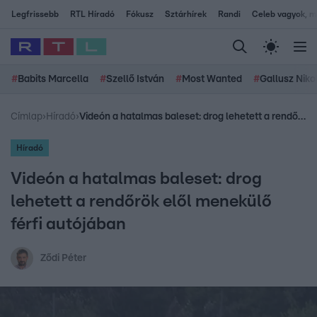
Legfrissebb
RTL Híradó
Fókusz
Sztárhírek
Randi
Celeb vagyok, me
#
Babits Marcella
#
Szellő István
#
Most Wanted
#
Gallusz Niko
Címlap
›
Híradó
›
Videón a hatalmas baleset: drog lehetett a rendőrök elől menekülő férfi autójában
Híradó
Videón a hatalmas baleset: drog
lehetett a rendőrök elől menekülő
férfi autójában
Ződi Péter