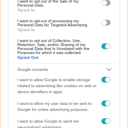
I want to opt-out of the Sale of my
Personal Data.
#
HÍRADÓ
#
VIDEÓ
#
ADÁSRÉSZLETEK
Opted In
#
BALESET-BŰNÜGY
#
ÁMOKFUTÁS
#
AUDI
I want to opt-out of processing my
Personal Data for Targeted Advertising.
#
MENEKÜLÉS
#
AUTÓLOPÁS
#
DROG
#
M0
Opted In
#
AUTÓPÁLYA
I want to opt-out of Collection, Use,
Retention, Sale, and/or Sharing of my
Personal Data that Is Unrelated with the
Purposes for which it was collected.
Opted Out
Google consents
I want to allow Google to enable storage
related to advertising like cookies on web or
Népszerű
device identifiers in apps.
I want to allow my user data to be sent to
Google for online advertising purposes.
6:12
I want to allow Google to send me
personalized advertising.