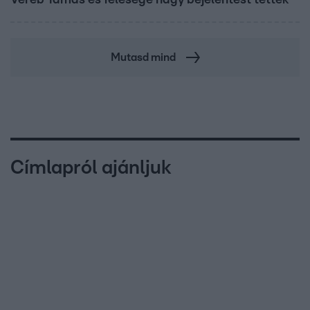
Mutasd mind
Címlapról ajánljuk