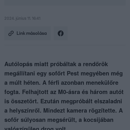
2024. június 11. 16:41
Link másolása
Autólopás miatt próbáltak a rendőrök
megállítani egy sofőrt Pest megyében még
a múlt héten. A férfi azonban menekülőre
fogta. Felhajtott az M0-ásra és három autót
is összetört. Ezután megpróbált elszaladni
a helyszínről. Mindezt kamera rögzítette. A
sofőr súlyosan megsérült, a kocsijában
valószínűleg drog volt.