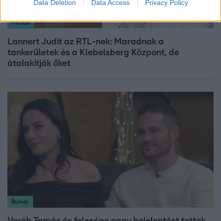
Data Deletion
Data Access
Privacy Policy
Híradó
Lannert Judit az RTL-nek: Maradnak a
tankerületek és a Klebelsberg Központ, de
átalakítják őket
Bulvár
Veréb Tamás és felesége nagy bejelentést tettek