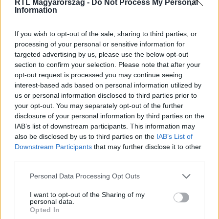
RTL Magyarország -
Do Not Process My Personal
Information
Itt állítsd be, hogy az RTL.hu az elsők között
legyen a Google-találatokban!
If you wish to opt-out of the sale, sharing to third parties, or
processing of your personal or sensitive information for
targeted advertising by us, please use the below opt-out
section to confirm your selection. Please note that after your
opt-out request is processed you may continue seeing
interest-based ads based on personal information utilized by
us or personal information disclosed to third parties prior to
your opt-out. You may separately opt-out of the further
disclosure of your personal information by third parties on the
IAB’s list of downstream participants. This information may
also be disclosed by us to third parties on the
IAB’s List of
Downstream Participants
that may further disclose it to other
third parties.
Kövess minket, és értesülj a friss hírekről a
Facebookon is!
Please note that this website/app uses one or more Google
Personal Data Processing Opt Outs
services and may gather and store information including but
not limited to your visit or usage behaviour. You may click to
I want to opt-out of the Sharing of my
Követem
personal data.
grant or deny consent to Google and its third-party tags to
Opted In
use your data for below specified purposes in below Google