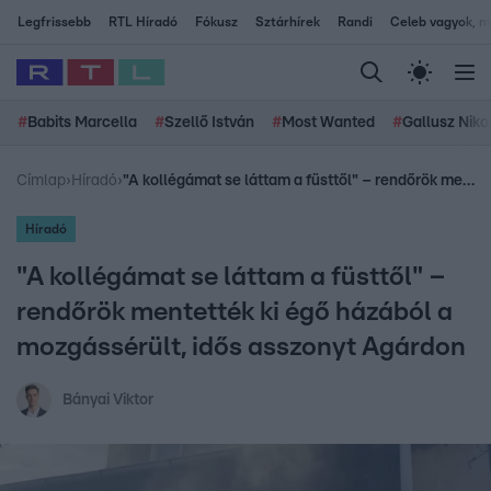
Legfrissebb
RTL Híradó
Fókusz
Sztárhírek
Randi
Celeb vagyok, me
#
Babits Marcella
#
Szellő István
#
Most Wanted
#
Gallusz Niko
Címlap
›
Híradó
›
"A kollégámat se láttam a füsttől" – rendőrök mentették ki égő házából a mozgássérült, idős asszonyt Agárdon
Híradó
"A kollégámat se láttam a füsttől" –
rendőrök mentették ki égő házából a
mozgássérült, idős asszonyt Agárdon
Bányai Viktor