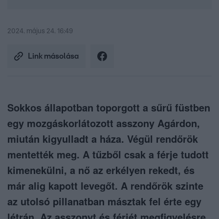
2024. május 24. 16:49
Link másolása
Sokkos állapotban toporgott a sűrű füstben
egy mozgáskorlátozott asszony Agárdon,
miután kigyulladt a háza. Végül rendőrök
mentették meg. A tűzből csak a férje tudott
kimenekülni, a nő az erkélyen rekedt, és
már alig kapott levegőt. A rendőrök szinte
az utolsó pillanatban másztak fel érte egy
létrán. Az asszonyt és férjét megfigyelésre