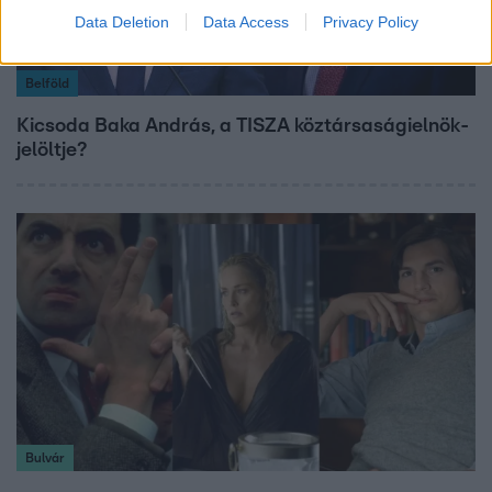
Data Deletion
Data Access
Privacy Policy
Belföld
Kicsoda Baka András, a TISZA köztársaságielnök-
jelöltje?
Bulvár