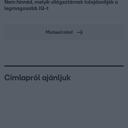
Nem hinnéd, melyik világsztárnak tulajdonítják a
legmagasabb IQ-t
Mutasd mind
Címlapról ajánljuk