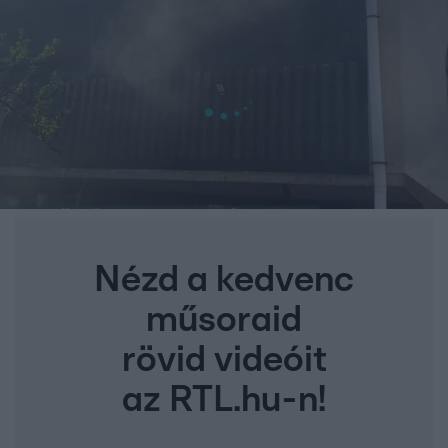
Nézd a kedvenc
műsoraid
rövid videóit
az RTL.hu-n!