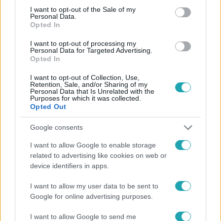
consent section.
I want to opt-out of the Sale of my
Personal Data.
Opted In
I want to opt-out of processing my
#
HÍRADÓ
#
VIDEÓ
#
ADÁSRÉSZLETEK
#
AGÁRD
Personal Data for Targeted Advertising.
Opted In
#
BELFÖLD
#
TŰZESET
#
ERKÉLY
#
RENDŐRSÉG
I want to opt-out of Collection, Use,
#
TŰZOLTÓK
#
MOZGÁSSÉRÜLT
Retention, Sale, and/or Sharing of my
Personal Data that Is Unrelated with the
Purposes for which it was collected.
Opted Out
Google consents
I want to allow Google to enable storage
related to advertising like cookies on web or
Népszerű
device identifiers in apps.
I want to allow my user data to be sent to
Google for online advertising purposes.
I want to allow Google to send me