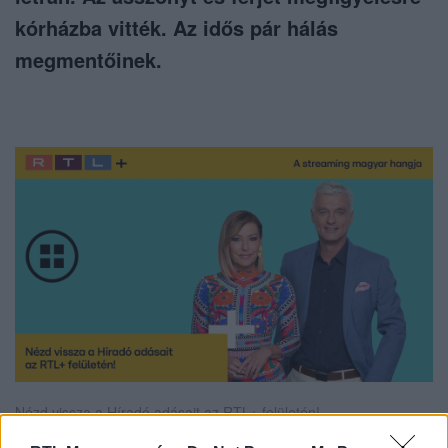
kórházba vitték. Az idős pár hálás
megmentőinek.
Nézd vissza a Híradó adásait az RTL+ felületén!