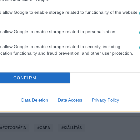
o allow Google to enable storage related to functionality of the website
o allow Google to enable storage related to personalization.
o allow Google to enable storage related to security, including
között legyen a Google-találatokban!
cation functionality and fraud prevention, and other user protection.
CONFIRM
Data Deletion
Data Access
Privacy Policy
#
FOTOGRÁFIA
#
CÁPA
#
KIÁLLÍTÁS