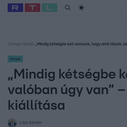
#
Babits Marcella
#
Szellő István
#
Most Wanted
#
Gallusz Ni
Címlap
›
Híradó
›
„Mindig kétségbe kell vonnunk, hogy amit látunk, az
Híradó
„Mindig kétségbe ke
valóban úgy van” – 
kiállítása
Lázs Sándor