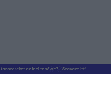
nszereket az idei tanévre? - Szavazz itt!