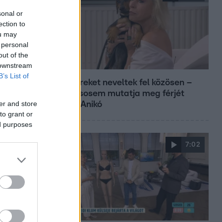
sonal or
ection to
ou may
 personal
out of the
Reggeli
 downstream
B’s List of
Öt gyereket neveltek fel közösen –
szinte sosem mutatja meg férjét
er and store
Ungár Anikó
to grant or
ed purposes
7:02
Reggeli