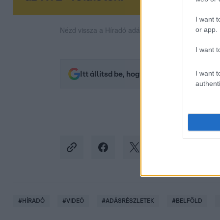
I want t
Nézd vissza a Híradó adásait az RTL+ felületén!
or app.
I want t
I want t
Itt állítsd be, hogy az RTL.hu az elsők 
authenti
#
HÍRADÓ
#
VIDEÓ
#
ADÁSRÉSZLETEK
#
BELFÖLD