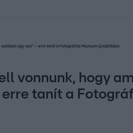
kolett
#
Időjárás
#
RTL műsor
#
Víz
#
Magyar Péter
#
Csillagjeg
 valóban úgy van” – erre tanít a Fotográfiai Múzeum új kiállítása
ll vonnunk, hogy ami
erre tanít a Fotográ