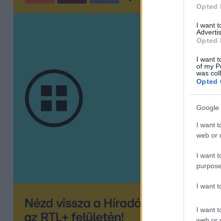
Opted 
I want 
Advertis
Opted 
I want t
of my P
was col
Opted 
Google 
I want t
web or d
I want t
purpose
I want 
I want t
web or d