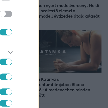
19 évesen nyert modellversenyt Heidi
Klum – szakértő elemzi a
szupermodell évtizedes átalakulását
Kultúra
Hosszú Katinka a
dokumentumfilmjében Shane
Tusupról: A medencében minden
működött