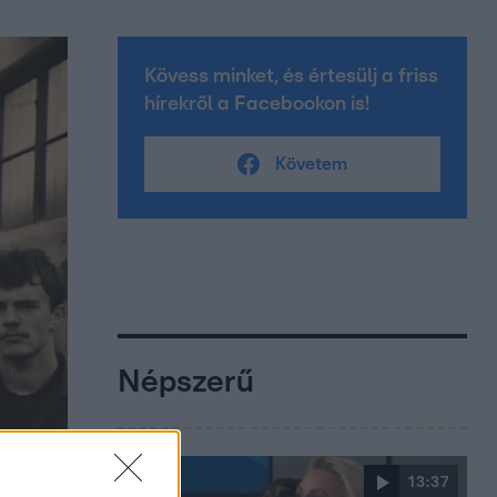
Kövess minket, és értesülj a friss
hírekről a Facebookon is!
Követem
Népszerű
13:37