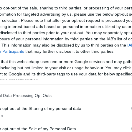
to opt-out of the sale, sharing to third parties, or processing of your per
formation for targeted advertising by us, please use the below opt-out s
r selection. Please note that after your opt-out request is processed y
eing interest-based ads based on personal information utilized by us or
disclosed to third parties prior to your opt-out. You may separately opt-
losure of your personal information by third parties on the IAB’s list of
. This information may also be disclosed by us to third parties on the
IA
Link másolása
Participants
that may further disclose it to other third parties.
 that this website/app uses one or more Google services and may gath
including but not limited to your visit or usage behaviour. You may click 
 to Google and its third-party tags to use your data for below specifi
 Fotográfiai Múzeum új kiállítása. Láthatják
ogle consent section.
z és Martin Munkácsi fotóit. A képkészítés
l Data Processing Opt Outs
címe: Mélység/élesség.
o opt-out of the Sharing of my personal data.
In
o opt-out of the Sale of my Personal Data.