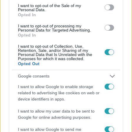
consent section.
I want to opt-out of the Sale of my
Personal Data.
Opted In
I want to opt-out of processing my
#
HÍRADÓ
#
VIDEÓ
#
ADÁSRÉSZLETEK
Personal Data for Targeted Advertising.
Opted In
#
TÚSZEJTÉS
#
BALESET-BŰNÜGY
#
BŰNÜGY
I want to opt-out of Collection, Use,
#
RTL
#
KIRÁLY UTCA
#
TOP HÍREK
Retention, Sale, and/or Sharing of my
Personal Data that Is Unrelated with the
Purposes for which it was collected.
Opted Out
Google consents
I want to allow Google to enable storage
related to advertising like cookies on web or
Népszerű
device identifiers in apps.
I want to allow my user data to be sent to
Google for online advertising purposes.
I want to allow Google to send me