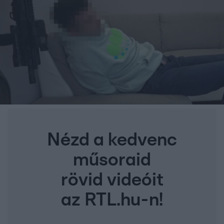
Nézd a kedvenc
műsoraid
rövid videóit
az RTL.hu-n!