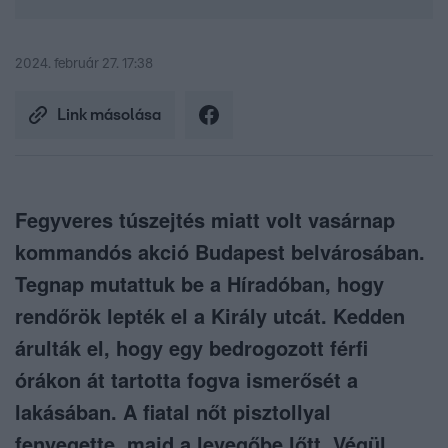
2024. február 27. 17:38
Link másolása
Fegyveres túszejtés miatt volt vasárnap
kommandós akció Budapest belvárosában.
Tegnap mutattuk be a Híradóban, hogy
rendőrök lepték el a Király utcát. Kedden
árulták el, hogy egy bedrogozott férfi
órákon át tartotta fogva ismerősét a
lakásában. A fiatal nőt pisztollyal
fenyegette, majd a levegőbe lőtt. Végül