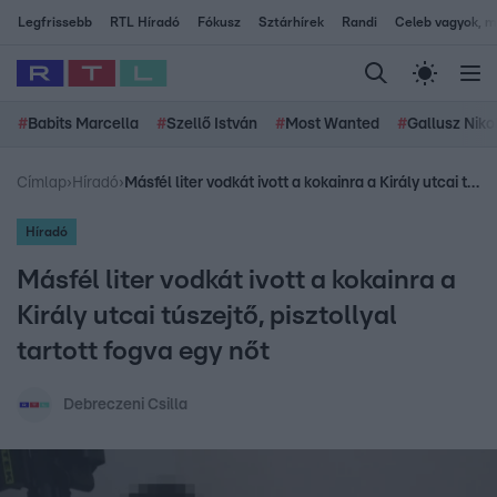
Legfrissebb
RTL Híradó
Fókusz
Sztárhírek
Randi
Celeb vagyok, me
#
Babits Marcella
#
Szellő István
#
Most Wanted
#
Gallusz Niko
Címlap
›
Híradó
›
Másfél liter vodkát ivott a kokainra a Király utcai túszejtő, pisztollyal tartott fogva egy nőt
Híradó
Másfél liter vodkát ivott a kokainra a
Király utcai túszejtő, pisztollyal
tartott fogva egy nőt
Debreczeni Csilla