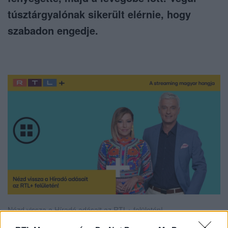
túsztárgyalónak sikerült elérnie, hogy
szabadon engedje.
Nézd vissza a Híradó adásait az RTL+ felületén!