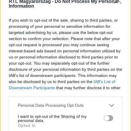
RTL Magyarország -
Do Not Process My Personal
Information
Itt állítsd be, hogy az RTL.hu az elsők között
legyen a Google-találatokban!
If you wish to opt-out of the sale, sharing to third parties, or
processing of your personal or sensitive information for
targeted advertising by us, please use the below opt-out
section to confirm your selection. Please note that after your
opt-out request is processed you may continue seeing
interest-based ads based on personal information utilized by
us or personal information disclosed to third parties prior to
your opt-out. You may separately opt-out of the further
disclosure of your personal information by third parties on the
IAB’s list of downstream participants. This information may
also be disclosed by us to third parties on the
IAB’s List of
Downstream Participants
that may further disclose it to other
third parties.
Kövess minket, és értesülj a friss hírekről a
Facebookon is!
Please note that this website/app uses one or more Google
Personal Data Processing Opt Outs
services and may gather and store information including but
not limited to your visit or usage behaviour. You may click to
I want to opt-out of the Sharing of my
Követem
personal data.
grant or deny consent to Google and its third-party tags to
Opted In
use your data for below specified purposes in below Google