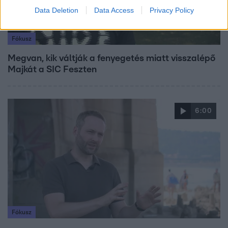
Data Deletion
Data Access
Privacy Policy
Fókusz
Megvan, kik váltják a fenyegetés miatt visszalépő
Majkát a SIC Feszten
6:00
Fókusz