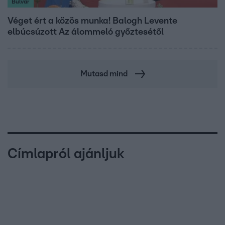
Bulvár
Véget ért a közös munka! Balogh Levente
elbúcsúzott Az álommeló győztesétől
Mutasd mind
Címlapról ajánljuk