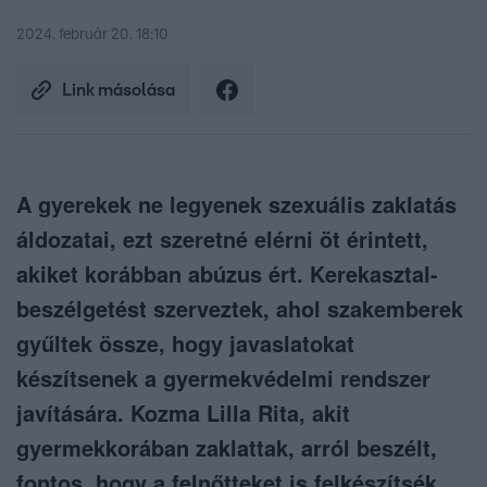
2024. február 20. 18:10
Link másolása
A gyerekek ne legyenek szexuális zaklatás
áldozatai, ezt szeretné elérni öt érintett,
akiket korábban abúzus ért. Kerekasztal-
beszélgetést szerveztek, ahol szakemberek
gyűltek össze, hogy javaslatokat
készítsenek a gyermekvédelmi rendszer
javítására. Kozma Lilla Rita, akit
gyermekkorában zaklattak, arról beszélt,
fontos, hogy a felnőtteket is felkészítsék