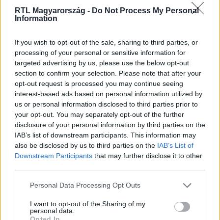
RTL Magyarország -
Do Not Process My Personal
Information
Itt állítsd be, hogy az RTL.hu az elsők között
legyen a Google-találatokban!
If you wish to opt-out of the sale, sharing to third parties, or
processing of your personal or sensitive information for
targeted advertising by us, please use the below opt-out
section to confirm your selection. Please note that after your
opt-out request is processed you may continue seeing
interest-based ads based on personal information utilized by
us or personal information disclosed to third parties prior to
your opt-out. You may separately opt-out of the further
disclosure of your personal information by third parties on the
IAB’s list of downstream participants. This information may
also be disclosed by us to third parties on the
IAB’s List of
Downstream Participants
that may further disclose it to other
Kövess minket, és értesülj a friss hírekről a
third parties.
Facebookon is!
Please note that this website/app uses one or more Google
Personal Data Processing Opt Outs
services and may gather and store information including but
Követem
not limited to your visit or usage behaviour. You may click to
I want to opt-out of the Sharing of my
personal data.
grant or deny consent to Google and its third-party tags to
Opted In