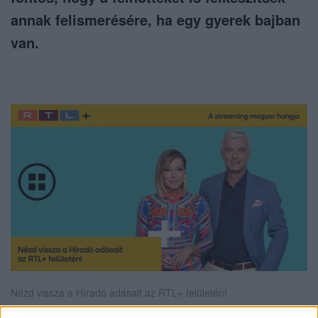
annak felismerésére, ha egy gyerek bajban
van.
Nézd vissza a Híradó adásait az RTL+ felületén!