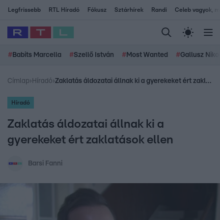
Legfrissebb
RTL Híradó
Fókusz
Sztárhírek
Randi
Celeb vagyok, me
#
Babits Marcella
#
Szellő István
#
Most Wanted
#
Gallusz Niko
Címlap
›
Híradó
›
Zaklatás áldozatai állnak ki a gyerekeket ért zaklatások ellen
Híradó
Zaklatás áldozatai állnak ki a
gyerekeket ért zaklatások ellen
Barsi Fanni