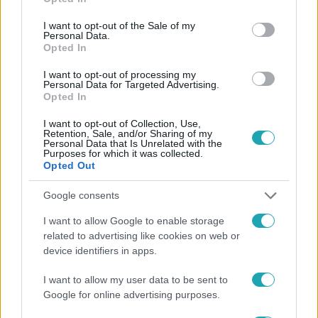
use your data for below specified purposes in below Google
consent section.
I want to opt-out of the Sale of my
Personal Data.
Opted In
#
HÍRADÓ
#
ADÁSRÉSZLETEK
#
VIDEÓ
#
BELFÖLD
I want to opt-out of processing my
Personal Data for Targeted Advertising.
#
BICSKE
#
GYERMEKOTTHON
#
ABÚZUS
Opted In
#
PEDOFÍLIA
#
ÁLDOZAT
#
ZAKLATÁS
#
TOP HÍREK
I want to opt-out of Collection, Use,
Retention, Sale, and/or Sharing of my
#
GYERMEKVÉDELEM
#
MA
Personal Data that Is Unrelated with the
Purposes for which it was collected.
Opted Out
Google consents
I want to allow Google to enable storage
related to advertising like cookies on web or
device identifiers in apps.
Népszerű
I want to allow my user data to be sent to
Google for online advertising purposes.