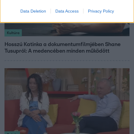
Data Deletion
Data Access
Privacy Policy
Kultúra
Hosszú Katinka a dokumentumfilmjében Shane
Tusupról: A medencében minden működött