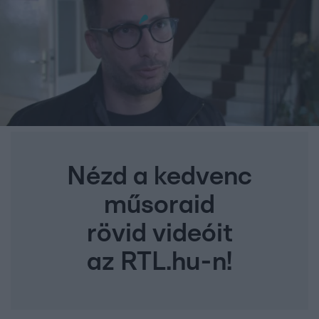
Nézd a kedvenc
műsoraid
rövid videóit
az RTL.hu-n!