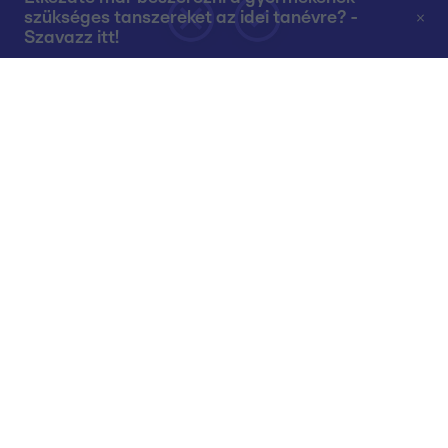
szükséges tanszereket az idei tanévre? -
Szavazz itt!
Rólunk
Teljes adások az RTL+-on
Műsorújság