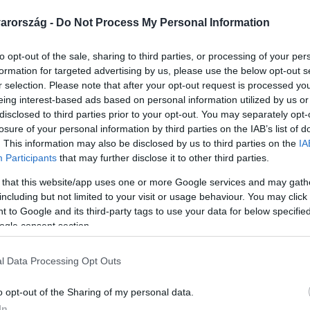
arország -
Do Not Process My Personal Information
to opt-out of the sale, sharing to third parties, or processing of your per
formation for targeted advertising by us, please use the below opt-out s
Link másolása
r selection. Please note that after your opt-out request is processed y
eing interest-based ads based on personal information utilized by us or
disclosed to third parties prior to your opt-out. You may separately opt-
losure of your personal information by third parties on the IAB’s list of
. This information may also be disclosed by us to third parties on the
IA
árosban talált újszülött. A lakók szerint a
Participants
that may further disclose it to other third parties.
gyik szomszéd. A rendőrök szombaton
 that this website/app uses one or more Google services and may gath
es anyát már megtalálták, gyanúsítottja
including but not limited to your visit or usage behaviour. You may click 
 to Google and its third-party tags to use your data for below specifi
ölésnek. Közben Pécsen a bíróság ma
ogle consent section.
 aki az egyik kollégium vécéjében szülte meg
lethetett, de később a mentők már nem
l Data Processing Opt Outs
o opt-out of the Sharing of my personal data.
In