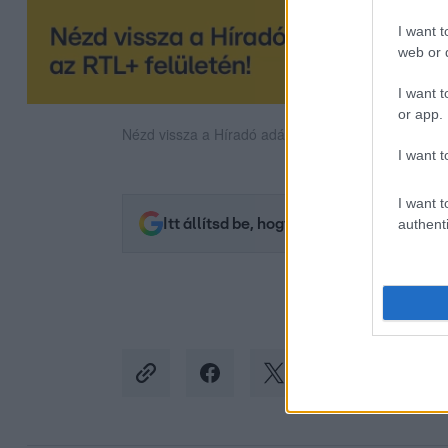
I want t
web or d
I want t
or app.
Nézd vissza a Híradó adásait az RTL+ felületén!
I want t
I want t
Itt állítsd be, hogy az RTL.hu az elsők 
authenti