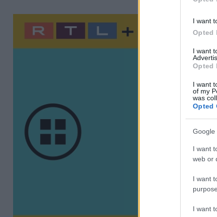
I want t
Opted 
I want 
Advertis
Opted 
I want t
of my P
was col
Opted 
Google 
I want t
web or d
I want t
purpose
I want 