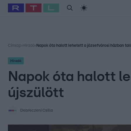
#
Babits Marcella
#
Szellő István
#
Most Wanted
#
Gallusz Ni
Címlap
›
Híradó
›
Napok óta halott lehetett a józsefvárosi házban talá
Híradó
Napok óta halott le
újszülött
Debreczeni Csilla