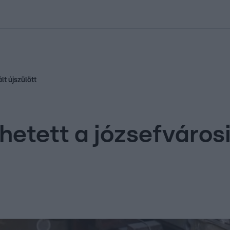
kolett
#
Időjárás
#
RTL műsor
#
Víz
#
Magyar Péter
#
Csillagjeg
lt újszülött
hetett a józsefvárosi