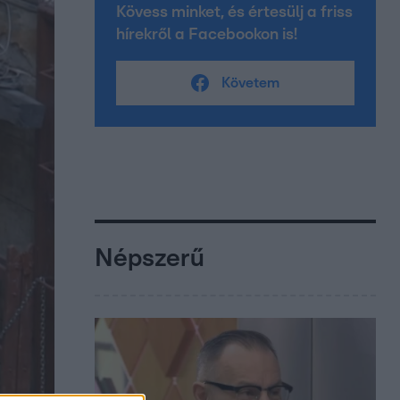
Kövess minket, és értesülj a friss
hírekről a Facebookon is!
Követem
Népszerű