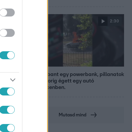
2:30
Híradó
Felrobbant egy powerbank, pillanatok
alatt porig égett egy autó
Debrecenben.
Mutasd mind