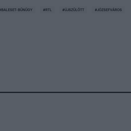
#
BALESET-BŰNÜGY
#
RTL
#
ÚJSZÜLÖTT
#
JÓZSEFVÁROS