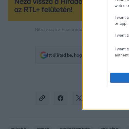
web or d
I want t
or app.
Nézd vissza a Híradó adásait az RTL+ felületén!
I want t
I want t
authenti
Itt állítsd be, hogy az RTL.hu az elsők 