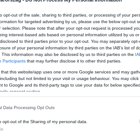
to opt-out of the sale, sharing to third parties, or processing of your per
formation for targeted advertising by us, please use the below opt-out s
r selection. Please note that after your opt-out request is processed y
eing interest-based ads based on personal information utilized by us or
Link másolása
disclosed to third parties prior to your opt-out. You may separately opt-
losure of your personal information by third parties on the IAB’s list of
. This information may also be disclosed by us to third parties on the
IA
Participants
that may further disclose it to other third parties.
terhelhet – a kulturális miniszter
 that this website/app uses one or more Google services and may gath
hogy lezárult a Nemzeti Színház belső
including but not limited to your visit or usage behaviour. You may click 
 to Google and its third-party tags to use your data for below specifi
 zuhant 3 métert előadás közben két
ogle consent section.
, még legalább fél év, mire teljesen
atója a baleset után beadta a lemondását,
l Data Processing Opt Outs
el is fogadta a miniszter.
o opt-out of the Sharing of my personal data.
In