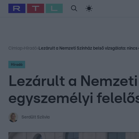
#
Babits Marcella
#
Szellő István
#
Most Wanted
#
Gallusz Ni
Címlap
›
Híradó
›
Lezárult a Nemzeti Színház belső vizsgálata: nincs
Híradó
Lezárult a Nemzeti 
egyszemélyi felelő
Serdült Szilvia