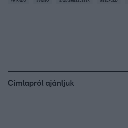
#
HÍRADÓ
#
VIDEÓ
#
ADÁSRÉSZLETEK
#
BELFÖLD
Címlapról ajánljuk