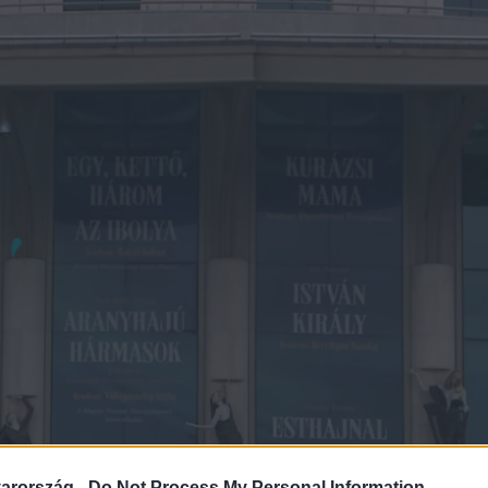
arország -
Do Not Process My Personal Information