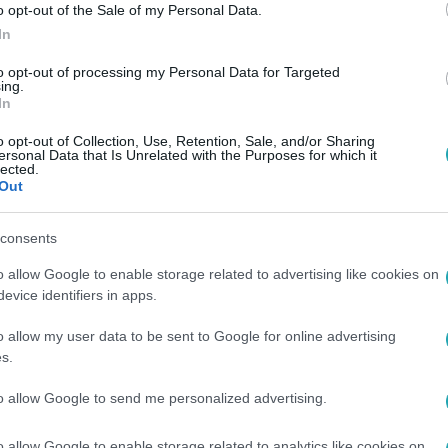
o opt-out of the Sale of my Personal Data.
In
to opt-out of processing my Personal Data for Targeted
ing.
In
o opt-out of Collection, Use, Retention, Sale, and/or Sharing
ersonal Data that Is Unrelated with the Purposes for which it
lected.
Out
consents
o allow Google to enable storage related to advertising like cookies on
evice identifiers in apps.
o allow my user data to be sent to Google for online advertising
s.
to allow Google to send me personalized advertising.
o allow Google to enable storage related to analytics like cookies on