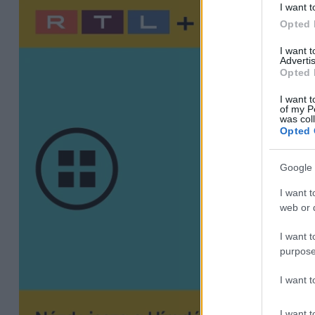
I want t
Opted 
I want 
Advertis
Opted 
I want t
of my P
was col
Opted 
Google 
I want t
web or d
I want t
purpose
I want 
I want t