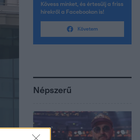
Kövess minket, és értesülj a friss
hírekről a Facebookon is!
Követem
Népszerű