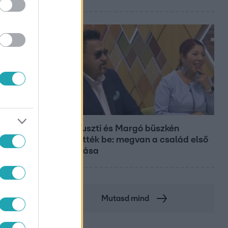
Bulvár
Bódi Guszti és Margó büszkén
jelentették be: megvan a család első
diplomása
Mutasd mind