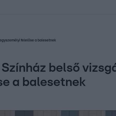
kolett
#
Időjárás
#
RTL műsor
#
Víz
#
Magyar Péter
#
Csillagjeg
 egyszemélyi felelőse a balesetnek
Színház belső vizsgá
se a balesetnek