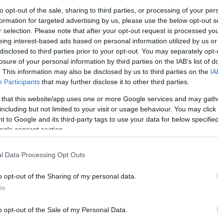
to opt-out of the sale, sharing to third parties, or processing of your per
formation for targeted advertising by us, please use the below opt-out s
Link másolása
r selection. Please note that after your opt-out request is processed y
eing interest-based ads based on personal information utilized by us or
disclosed to third parties prior to your opt-out. You may separately opt-
losure of your personal information by third parties on the IAB’s list of
. This information may also be disclosed by us to third parties on the
IA
 pénteken reggel. Az M1-es bicskei
Participants
that may further disclose it to other third parties.
gabonaszállító autó és két személyautó. Az
 that this website/app uses one or more Google services and may gath
including but not limited to your visit or usage behaviour. You may click 
e kórházba. Kiskunhalason egy busz, egy
 to Google and its third-party tags to use your data for below specifi
olozott. A kamion sofőrjét a tűzoltók
ogle consent section.
oltak, ők segítség nélkül ki tudtak szállni.
l Data Processing Opt Outs
o opt-out of the Sharing of my personal data.
In
o opt-out of the Sale of my Personal Data.