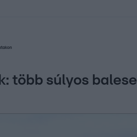
kolett
#
Időjárás
#
RTL műsor
#
Víz
#
Magyar Péter
#
Csillagjeg
 utakon
: több súlyos baleset