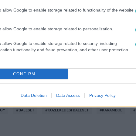
o allow Google to enable storage related to functionality of the website
o allow Google to enable storage related to personalization.
között legyen a Google-találatokban!
o allow Google to enable storage related to security, including
cation functionality and fraud prevention, and other user protection.
CONFIRM
Data Deletion
Data Access
Privacy Policy
ÜGY
#
BALESET
#
KÖZLEKEDÉSI BALESET
#
KARAMBOL
#