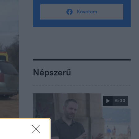
Követem
Népszerű
6:00