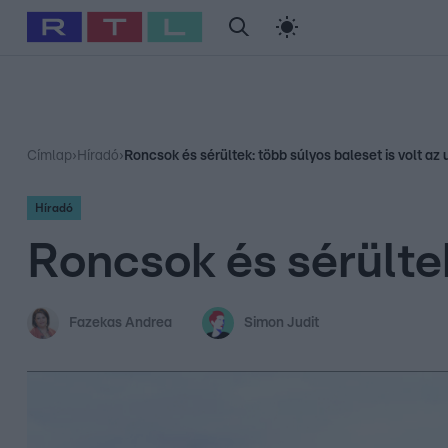
#
Babits Marcella
#
Szellő István
#
Most Wanted
#
Gallusz Ni
Címlap
›
Híradó
›
Roncsok és sérültek: több súlyos baleset is volt az
Híradó
Roncsok és sérültek
Fazekas Andrea
Simon Judit