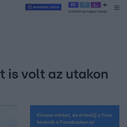
y
#
RTL+
#
Exek csatája 2026
#
Celeb vagyok, ments ki innen
#
H
 is volt az utakon
Kövess minket, és értesülj a friss
hírekről a Facebookon is!