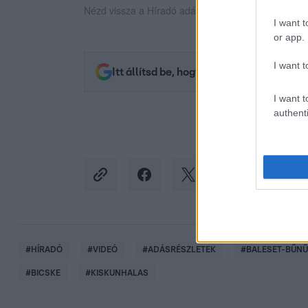
Nézd vissza a Híradó adásait az RTL+ felületén!
I want t
or app.
I want t
Itt állítsd be, hogy az RTL.hu az elsők 
I want t
authenti
#
HÍRADÓ
#
VIDEÓ
#
ADÁSRÉSZLETEK
#
BALESET-BŰN
#
BICSKE
#
KISKUNHALAS