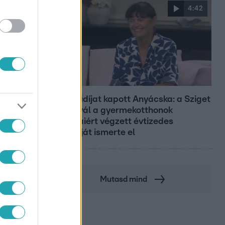
4:42
Reggeli
Életműdíjat kapott Anyácska: a Sziget
Fesztivál a gyermekotthonok
fiataljaiért végzett évtizedes
munkáját ismerte el
Mutasd mind