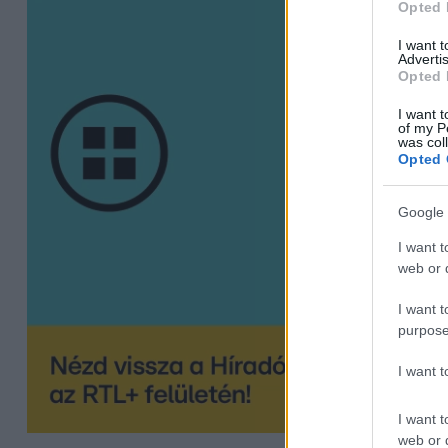
Opted 
I want 
Advertis
Opted 
I want t
of my P
was col
Opted 
Google 
I want t
web or d
I want t
purpose
I want 
I want t
web or d