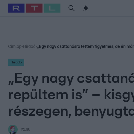
#
Babits Marcella
#
Szellő István
#
Most Wanted
#
Gallusz Ni
Címlap
›
Híradó
›
„Egy nagy csattanásra lettem figyelmes, de én már 
Híradó
„Egy nagy csattaná
repültem is” – kisg
részegen, benyugta
rtl.hu