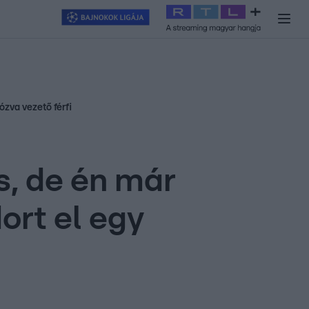
y
#
RTL+
#
Exek csatája 2026
#
Celeb vagyok, ments ki innen
#
H
ózva vezető férfi
s, de én már
ort el egy