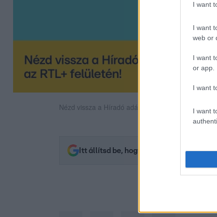
I want 
I want t
web or d
I want t
or app.
I want t
Nézd vissza a Híradó adásait az RTL+ felületén!
I want t
authenti
Itt állítsd be, hogy az RTL.hu az elsők 