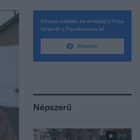
Kövess minket, és értesülj a friss
hírekről a Facebookon is!
Követem
Népszerű
7:11