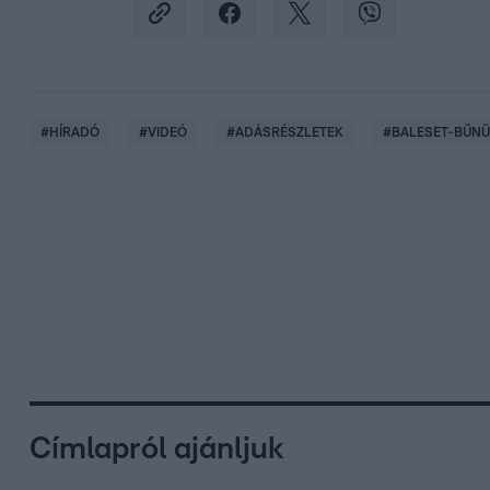
#
HÍRADÓ
#
VIDEÓ
#
ADÁSRÉSZLETEK
#
BALESET-BŰN
Címlapról ajánljuk