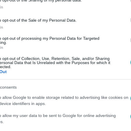
o opt-out of the Sharing of my personal data.
emeltek vádat. Erről további részleteket is
In
z RTL Híradóban.
o opt-out of the Sale of my Personal Data.
In
to opt-out of processing my Personal Data for Targeted
ing.
In
o opt-out of Collection, Use, Retention, Sale, and/or Sharing
ersonal Data that Is Unrelated with the Purposes for which it
lected.
Out
consents
o allow Google to enable storage related to advertising like cookies on
evice identifiers in apps.
o allow my user data to be sent to Google for online advertising
s.