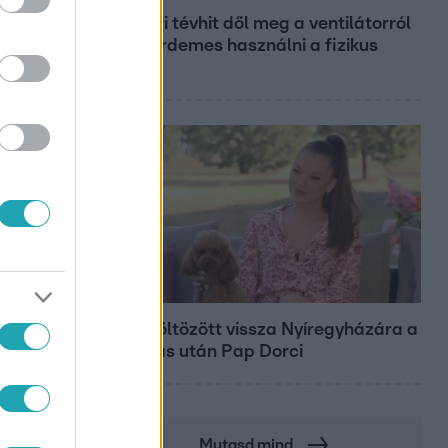
Gyakori tévhit dől meg a ventilátorról
– így érdemes használni a fizikus
szerint
Bulvár
Nem költözött vissza Nyíregyházára a
szakítás után Pap Dorci
Mutasd mind