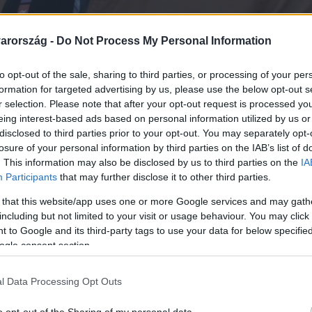
arország -
Do Not Process My Personal Information
to opt-out of the sale, sharing to third parties, or processing of your per
formation for targeted advertising by us, please use the below opt-out s
r selection. Please note that after your opt-out request is processed y
eing interest-based ads based on personal information utilized by us or
Link másolása
disclosed to third parties prior to your opt-out. You may separately opt-
losure of your personal information by third parties on the IAB’s list of
. This information may also be disclosed by us to third parties on the
IA
Participants
that may further disclose it to other third parties.
ház előtti beállóban, amikor nagy ralizást
 that this website/app uses one or more Google services and may gath
 bele egy autó, vele volt felesége és
including but not limited to your visit or usage behaviour. You may click 
 to Google and its third-party tags to use your data for below specifi
érültek, a gyereknek szerencsére nem esett
ogle consent section.
ugtatózott férfi okozta, aki meg akart venni
esztette az uralmát a volán felett. Az
l Data Processing Opt Outs
ínről. A másfél évvel ezelőtt történt