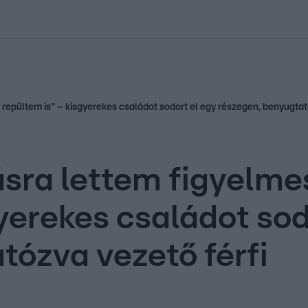
kolett
#
Időjárás
#
RTL műsor
#
Víz
#
Magyar Péter
#
Csillagjeg
repültem is” – kisgyerekes családot sodort el egy részegen, benyugtat
sra lettem figyelme
yerekes családot sod
tózva vezető férfi