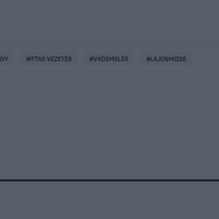
ÜGY
#
ITTAS VEZETÉS
#
VÁDEMELÉS
#
LAJOSMIZSE