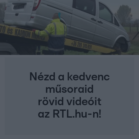
Nézd a kedvenc
műsoraid
rövid videóit
az RTL.hu-n!