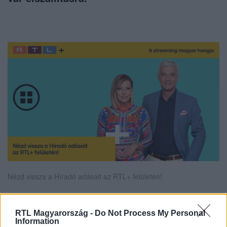
Nézd vissza a Híradó adásait az RTL+ felületén!
RTL Magyarország -
Do Not Process My Personal
Itt állítsd be, hogy az RTL.hu az elsők között
Information