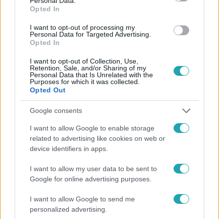
Personal Data.
Opted In
#
HÍRADÓ
#
VIDEÓ
#
ADÁSRÉSZLETEK
#
BELFÖLD
I want to opt-out of processing my
#
ÁSOTTHALOM
#
MÓRAHALOM
#
RONCS
#
AUTÓ
Personal Data for Targeted Advertising.
Opted In
#
ILLEGÁLIS BEVÁNDORLÓ
I want to opt-out of Collection, Use,
Retention, Sale, and/or Sharing of my
Personal Data that Is Unrelated with the
Purposes for which it was collected.
Opted Out
Google consents
I want to allow Google to enable storage
Népszerű
related to advertising like cookies on web or
device identifiers in apps.
I want to allow my user data to be sent to
Google for online advertising purposes.
13:37
I want to allow Google to send me
personalized advertising.