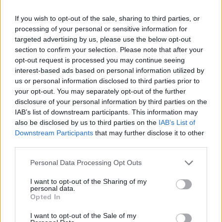
legyen a Google-találatokban!
If you wish to opt-out of the sale, sharing to third parties, or
processing of your personal or sensitive information for
targeted advertising by us, please use the below opt-out
section to confirm your selection. Please note that after your
opt-out request is processed you may continue seeing
interest-based ads based on personal information utilized by
us or personal information disclosed to third parties prior to
your opt-out. You may separately opt-out of the further
disclosure of your personal information by third parties on the
IAB’s list of downstream participants. This information may
also be disclosed by us to third parties on the
IAB’s List of
Kövess minket, és értesülj a friss hírekről a
Downstream Participants
that may further disclose it to other
third parties.
Facebookon is!
Please note that this website/app uses one or more Google
Personal Data Processing Opt Outs
services and may gather and store information including but
Követem
not limited to your visit or usage behaviour. You may click to
I want to opt-out of the Sharing of my
personal data.
grant or deny consent to Google and its third-party tags to
Opted In
use your data for below specified purposes in below Google
consent section.
I want to opt-out of the Sale of my