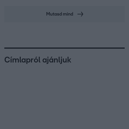
Mutasd mind
Címlapról ajánljuk