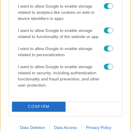
I want to allow Google to enable storage
related to analytics like cookies on web or
device identifiers in apps.
I want to allow Google to enable storage
Reggeli
related to functionality of the website or app.
Öt gyereket neveltek fel közösen – szinte sosem
I want to allow Google to enable storage
mutatja meg férjét Ungár Anikó
related to personalization.
I want to allow Google to enable storage
related to security, including authentication
functionality and fraud prevention, and other
user protection.
CONFIRM
Data Deletion
Data Access
Privacy Policy