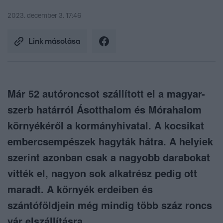
2023. december 3. 17:46
Link másolása
Már 52 autóroncsot szállított el a magyar-
szerb határról Ásotthalom és Mórahalom
környékéről a kormányhivatal. A kocsikat
embercsempészek hagyták hátra. A helyiek
szerint azonban csak a nagyobb darabokat
vitték el, nagyon sok alkatrész pedig ott
maradt. A környék erdeiben és
szántóföldjein még mindig több száz roncs
vár elszállításra.