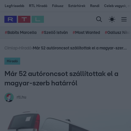
Legfrissebb
RTL Híradó
Fókusz
Sztárhírek
Randi
Celeb vagyok, me
#
Babits Marcella
#
Szellő István
#
Most Wanted
#
Gallusz Niko
Címlap
›
Híradó
›
Már 52 autóroncsot szállítottak el a magyar-szerb határról
Híradó
Már 52 autóroncsot szállítottak el a
magyar-szerb határról
rtl.hu