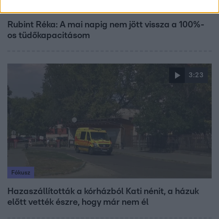
Bulvár
Rubint Réka: A mai napig nem jött vissza a 100%-
os tüdőkapacitásom
3:23
Fókusz
Hazaszállították a kórházból Kati nénit, a házuk
előtt vették észre, hogy már nem él