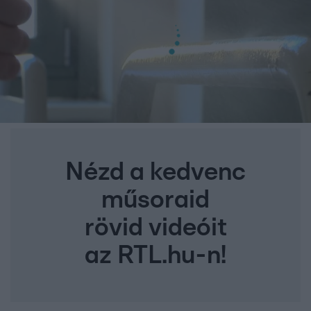
Nézd a kedvenc
műsoraid
rövid videóit
az RTL.hu-n!