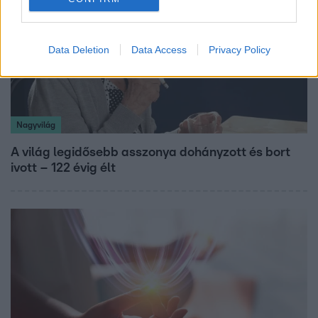
Data Deletion
Data Access
Privacy Policy
Nagyvilág
A világ legidősebb asszonya dohányzott és bort
ivott – 122 évig élt