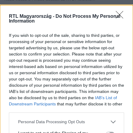
RTL Magyarország -
Do Not Process My Personal
Information
Itt állítsd be, hogy az RTL.hu az elsők között
legyen a Google-találatokban!
If you wish to opt-out of the sale, sharing to third parties, or
processing of your personal or sensitive information for
targeted advertising by us, please use the below opt-out
section to confirm your selection. Please note that after your
opt-out request is processed you may continue seeing
interest-based ads based on personal information utilized by
us or personal information disclosed to third parties prior to
your opt-out. You may separately opt-out of the further
disclosure of your personal information by third parties on the
IAB’s list of downstream participants. This information may
also be disclosed by us to third parties on the
IAB’s List of
Downstream Participants
that may further disclose it to other
Kövess minket, és értesülj a friss hírekről a
third parties.
Facebookon is!
Please note that this website/app uses one or more Google
Personal Data Processing Opt Outs
services and may gather and store information including but
Követem
not limited to your visit or usage behaviour. You may click to
I want to opt-out of the Sharing of my