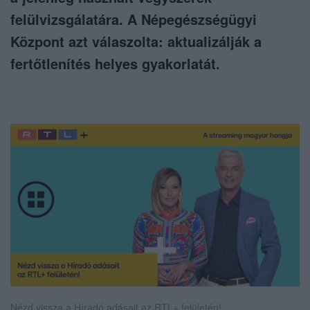
felülvizsgálatára. A Népegészségügyi
Központ azt válaszolta: aktualizálják a
fertőtlenítés helyes gyakorlatát.
Nézd vissza a Híradó adásait az RTL+ felületén!