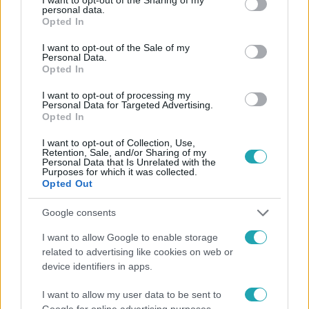
personal data.
grant or deny consent to Google and its third-party tags to
Opted In
use your data for below specified purposes in below Google
consent section.
I want to opt-out of the Sale of my
Personal Data.
Opted In
#
HÍRADÓ
#
VIDEÓ
#
ADÁSRÉSZLETEK
I want to opt-out of processing my
Personal Data for Targeted Advertising.
#
EGÉSZSÉGÜGY
#
TOP HÍREK
#
BELFÖLD
Opted In
#
BAKTÉRIUM
#
FERTŐTLENÍTÉS
#
KÓRHÁZ
I want to opt-out of Collection, Use,
Retention, Sale, and/or Sharing of my
#
KÓRHÁZI FERTŐZÉS
#
SZUPERBAKTÉRIUM
#
KLÓR
Personal Data that Is Unrelated with the
Purposes for which it was collected.
#
HIGIÉNIA
Opted Out
Google consents
I want to allow Google to enable storage
related to advertising like cookies on web or
device identifiers in apps.
I want to allow my user data to be sent to
Népszerű
Google for online advertising purposes.