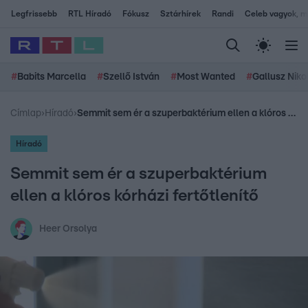
Legfrissebb
RTL Híradó
Fókusz
Sztárhírek
Randi
Celeb vagyok, me
#
Babits Marcella
#
Szellő István
#
Most Wanted
#
Gallusz Niko
Címlap
›
Híradó
›
Semmit sem ér a szuperbaktérium ellen a klóros kórházi fertőtlenítő
Híradó
Semmit sem ér a szuperbaktérium
ellen a klóros kórházi fertőtlenítő
Heer Orsolya