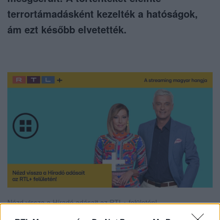
terrortámadásként kezelték a hatóságok,
ám ezt később elvetették.
Nézd vissza a Híradó adásait az RTL+ felületén!