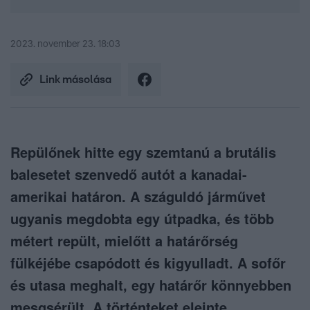
2023. november 23. 18:03
Link másolása
Repülőnek hitte egy szemtanú a brutális
balesetet szenvedő autót a kanadai-
amerikai határon. A száguldó járművet
ugyanis megdobta egy útpadka, és több
métert repült, mielőtt a határőrség
fülkéjébe csapódott és kigyulladt. A sofőr
és utasa meghalt, egy határőr könnyebben
mesgsérült. A történteket eleinte