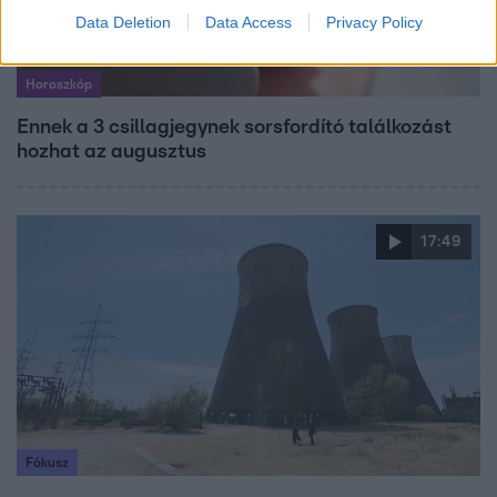
Data Deletion
Data Access
Privacy Policy
Horoszkóp
Ennek a 3 csillagjegynek sorsfordító találkozást
hozhat az augusztus
17:49
Fókusz