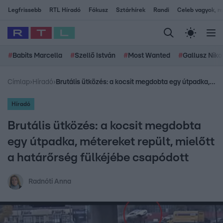
Legfrissebb
RTL Híradó
Fókusz
Sztárhírek
Randi
Celeb vagyok, me
#
Babits Marcella
#
Szellő István
#
Most Wanted
#
Gallusz Niko
Címlap
›
Híradó
›
Brutális ütközés: a kocsit megdobta egy útpadka, métereket repült, mielőtt a határőrség fülkéjébe csapódott
Híradó
Brutális ütközés: a kocsit megdobta
egy útpadka, métereket repült, mielőtt
a határőrség fülkéjébe csapódott
Radnóti Anna