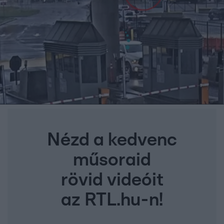
Nézd a kedvenc
műsoraid
rövid videóit
az RTL.hu-n!