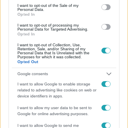
consent section.
I want to opt-out of the Sale of my
Personal Data.
Opted In
I want to opt-out of processing my
#
HÍRADÓ
#
VIDEÓ
#
ADÁSRÉSZLETEK
Personal Data for Targeted Advertising.
Opted In
#
BALESET-BŰNÜGY
#
KÜLFÖLD
#
KANADA
I want to opt-out of Collection, Use,
#
HATÁR
#
HALÁL
#
AUTÓBALESET
Retention, Sale, and/or Sharing of my
Personal Data that Is Unrelated with the
Purposes for which it was collected.
Opted Out
Google consents
I want to allow Google to enable storage
related to advertising like cookies on web or
Népszerű
device identifiers in apps.
I want to allow my user data to be sent to
Google for online advertising purposes.
I want to allow Google to send me