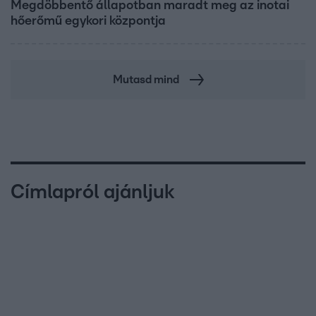
Megdöbbentő állapotban maradt meg az inotai
hőerőmű egykori központja
Mutasd mind
Címlapról ajánljuk