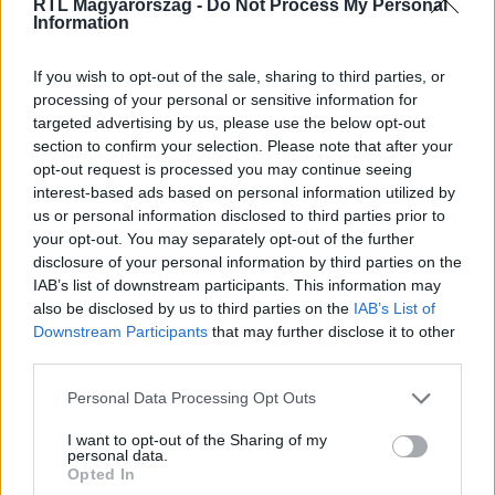
RTL Magyarország -
Do Not Process My Personal
Information
Itt állítsd be, hogy az RTL.hu az elsők között
legyen a Google-találatokban!
If you wish to opt-out of the sale, sharing to third parties, or
processing of your personal or sensitive information for
targeted advertising by us, please use the below opt-out
section to confirm your selection. Please note that after your
opt-out request is processed you may continue seeing
interest-based ads based on personal information utilized by
us or personal information disclosed to third parties prior to
your opt-out. You may separately opt-out of the further
disclosure of your personal information by third parties on the
IAB’s list of downstream participants. This information may
also be disclosed by us to third parties on the
IAB’s List of
Downstream Participants
that may further disclose it to other
third parties.
Kövess minket, és értesülj a friss hírekről a
Facebookon is!
Please note that this website/app uses one or more Google
Personal Data Processing Opt Outs
services and may gather and store information including but
not limited to your visit or usage behaviour. You may click to
I want to opt-out of the Sharing of my
Követem
personal data.
grant or deny consent to Google and its third-party tags to
Opted In
use your data for below specified purposes in below Google