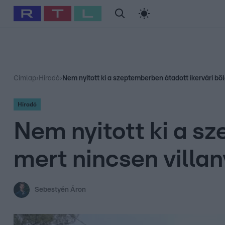
#
Babits Marcella
#
Szellő István
#
Most Wanted
#
Gallusz Ni
Címlap
›
Híradó
›
Nem nyitott ki a szeptemberben átadott ikervári bö
Híradó
Nem nyitott ki a s
mert nincsen villa
Sebestyén Áron