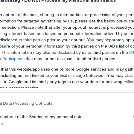
arország -
Do Not Process My Personal Information
to opt-out of the sale, sharing to third parties, or processing of your per
formation for targeted advertising by us, please use the below opt-out s
r selection. Please note that after your opt-out request is processed y
eing interest-based ads based on personal information utilized by us or
Link másolása
disclosed to third parties prior to your opt-out. You may separately opt-
losure of your personal information by third parties on the IAB’s list of
. This information may also be disclosed by us to third parties on the
IA
Participants
that may further disclose it to other third parties.
temberben átadott bölcsőde a Vas megyei
 that this website/app uses one or more Google services and may gath
ik az új villanyóra. Ugyanez a gond a
including but not limited to your visit or usage behaviour. You may click 
 to Google and its third-party tags to use your data for below specifi
olgármester szerint mindez az E-ON és az
ogle consent section.
 az intézményeknek nincs érvényes
 azt ígérte, soron kívül intézkednek.
l Data Processing Opt Outs
o opt-out of the Sharing of my personal data.
In