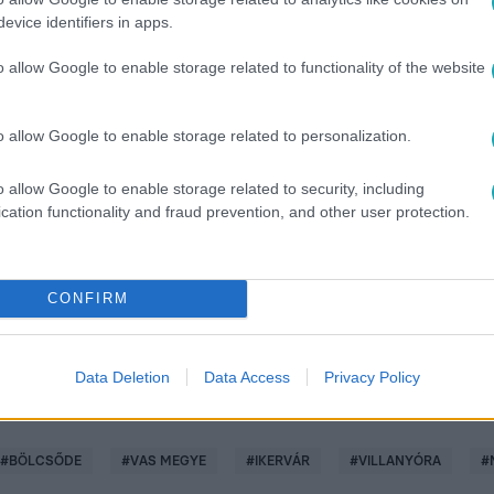
evice identifiers in apps.
o allow Google to enable storage related to functionality of the website
o allow Google to enable storage related to personalization.
között legyen a Google-találatokban!
o allow Google to enable storage related to security, including
cation functionality and fraud prevention, and other user protection.
CONFIRM
Data Deletion
Data Access
Privacy Policy
#
BÖLCSŐDE
#
VAS MEGYE
#
IKERVÁR
#
VILLANYÓRA
#