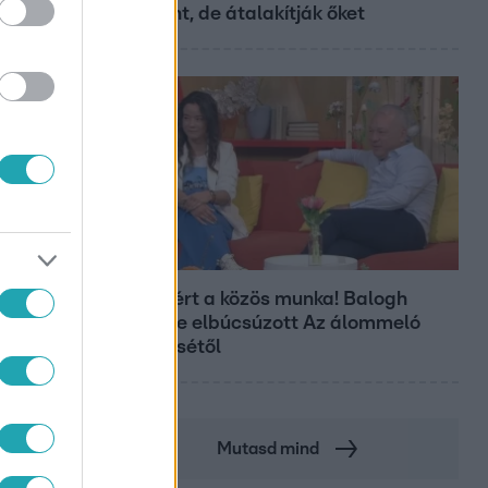
Központ, de átalakítják őket
Bulvár
Véget ért a közös munka! Balogh
Levente elbúcsúzott Az álommeló
győztesétől
Mutasd mind