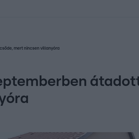
kolett
#
Időjárás
#
RTL műsor
#
Víz
#
Magyar Péter
#
Csillagjeg
lcsőde, mert nincsen villanyóra
zeptemberben átadott
nyóra