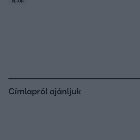
#
E-ON
Címlapról ajánljuk