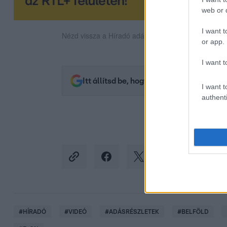
web or d
I want t
Nézd vissza a Híradó adásait az RTL+ felületén!
or app.
I want t
Itt állítsd be, hogy az RTL.hu az elsők 
I want t
authenti
#
HÍRADÓ
#
VIDEÓ
#
ADÁSRÉSZLETEK
#
BELFÖLD