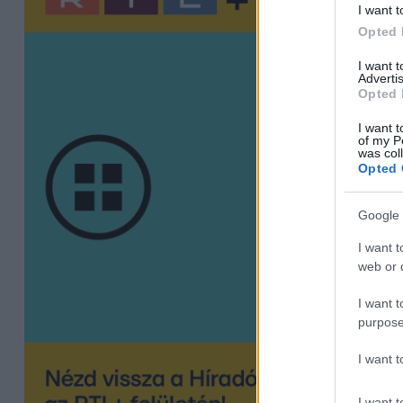
I want t
Opted 
I want 
Advertis
Opted 
I want t
of my P
was col
Opted 
Google 
I want t
web or d
I want t
purpose
I want 
I want t