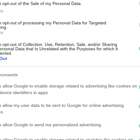
o opt-out of the Sale of my Personal Data.
In
to opt-out of processing my Personal Data for Targeted
ing.
In
o opt-out of Collection, Use, Retention, Sale, and/or Sharing
ersonal Data that Is Unrelated with the Purposes for which it
lected.
Out
consents
o allow Google to enable storage related to advertising like cookies on
evice identifiers in apps.
o allow my user data to be sent to Google for online advertising
s.
to allow Google to send me personalized advertising.
o allow Google to enable storage related to analytics like cookies on