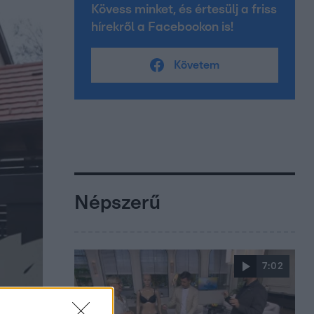
Kövess minket, és értesülj a friss
hírekről a Facebookon is!
Követem
Népszerű
7:02