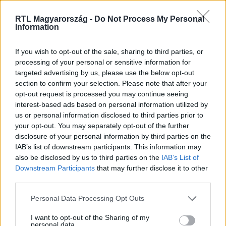
Nézd vissza a Híradó adásait az RTL+ felületén!
RTL Magyarország -
Do Not Process My Personal
Information
Itt állítsd be, hogy az RTL.hu az elsők között
If you wish to opt-out of the sale, sharing to third parties, or
legyen a Google-találatokban!
processing of your personal or sensitive information for
targeted advertising by us, please use the below opt-out
section to confirm your selection. Please note that after your
opt-out request is processed you may continue seeing
interest-based ads based on personal information utilized by
us or personal information disclosed to third parties prior to
your opt-out. You may separately opt-out of the further
disclosure of your personal information by third parties on the
IAB’s list of downstream participants. This information may
also be disclosed by us to third parties on the
IAB’s List of
Downstream Participants
that may further disclose it to other
third parties.
Kövess minket, és értesülj a friss hírekről a
Please note that this website/app uses one or more Google
Personal Data Processing Opt Outs
Facebookon is!
services and may gather and store information including but
not limited to your visit or usage behaviour. You may click to
I want to opt-out of the Sharing of my
personal data.