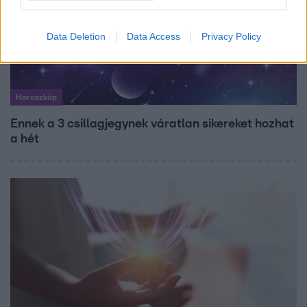
Data Deletion
Data Access
Privacy Policy
Horoszkóp
Ennek a 3 csillagjegynek váratlan sikereket hozhat
a hét