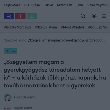
Legfrissebb
RTL Híradó
Fókusz
Sztárhírek
Randi
Celeb vagyok, me
#
Babits Marcella
#
Szellő István
#
Most Wanted
#
Gallusz Niko
Címlap
›
Híradó
›
„Szégyellem magam a gyerekgyógyász társadalom helyett is” – a kórházak több pénzt kapnak, ha tovább maradnak bent a gyerekek
Híradó
„Szégyellem magam a
gyerekgyógyász társadalom helyett
is” – a kórházak több pénzt kapnak, ha
tovább maradnak bent a gyerekek
Heer Orsolya
Vorák Anita