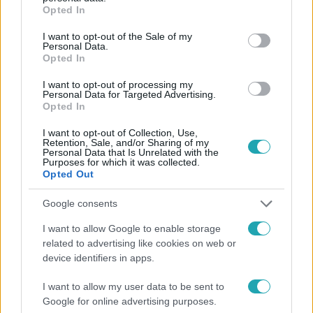
grant or deny consent to Google and its third-party tags to
Követem
Opted In
use your data for below specified purposes in below Google
consent section.
I want to opt-out of the Sale of my
Personal Data.
Opted In
I want to opt-out of processing my
Personal Data for Targeted Advertising.
#
HÍRADÓ
#
VIDEÓ
#
ADÁSRÉSZLETEK
#
BELFÖLD
Opted In
#
GYEREKEK
#
KÓRHÁZ
#
GYÓGYULÁS
#
ELLÁTÁS
I want to opt-out of Collection, Use,
Retention, Sale, and/or Sharing of my
#
EGÉSZSÉGÜGY
Personal Data that Is Unrelated with the
Purposes for which it was collected.
Opted Out
Google consents
I want to allow Google to enable storage
related to advertising like cookies on web or
device identifiers in apps.
Népszerű
I want to allow my user data to be sent to
Google for online advertising purposes.