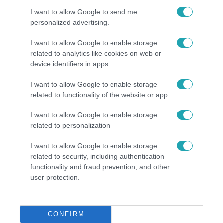
I want to allow Google to send me
2:30
personalized advertising.
I want to allow Google to enable storage
related to analytics like cookies on web or
device identifiers in apps.
I want to allow Google to enable storage
related to functionality of the website or app.
Híradó
I want to allow Google to enable storage
related to personalization.
Grúz fiatal erőszakoskodott egy 18 éves magyar
lánnyal Hajdúszoboszlón, az áldozaton kínai
I want to allow Google to enable storage
lányok segítettek
related to security, including authentication
functionality and fraud prevention, and other
user protection.
CONFIRM