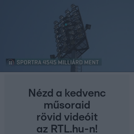
Nézd a kedvenc
műsoraid
rövid videóit
az RTL.hu-n!