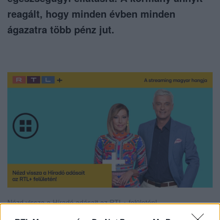
reagált, hogy minden évben minden
ágazatra több pénz jut.
Nézd vissza a Híradó adásait az RTL+ felületén!