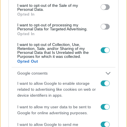
consent section.
I want to opt-out of the Sale of my
Personal Data.
Opted In
I want to opt-out of processing my
#
HÍRADÓ
#
VIDEÓ
#
ADÁSRÉSZLETEK
#
SPORT
Personal Data for Targeted Advertising.
Opted In
#
EGÉSZSÉGÜGY
#
RENDELŐ
#
ELLÁTÁS
#
TAO
I want to opt-out of Collection, Use,
#
TÁMOGATÁS
Retention, Sale, and/or Sharing of my
Personal Data that Is Unrelated with the
Purposes for which it was collected.
Opted Out
Google consents
I want to allow Google to enable storage
related to advertising like cookies on web or
Népszerű
device identifiers in apps.
I want to allow my user data to be sent to
Google for online advertising purposes.
4:55
I want to allow Google to send me