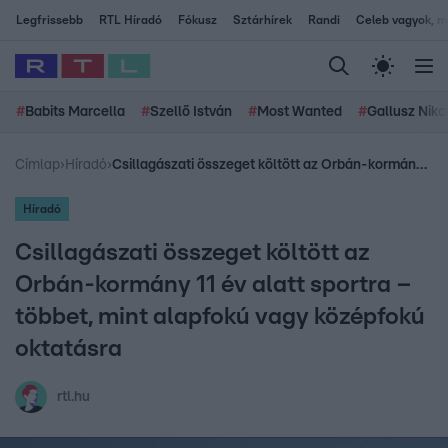
Legfrissebb
RTL Híradó
Fókusz
Sztárhírek
Randi
Celeb vagyok, me
#
Babits Marcella
#
Szellő István
#
Most Wanted
#
Gallusz Niko
Címlap
›
Híradó
›
Csillagászati összeget költött az Orbán-kormány 11 év alatt sportra – többet, mint alapfokú vagy középfokú oktatásra
Híradó
Csillagászati összeget költött az
Orbán-kormány 11 év alatt sportra –
többet, mint alapfokú vagy középfokú
oktatásra
rtl.hu