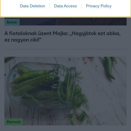
Data Deletion
Data Access
Privacy Policy
Bulvár
A fiataloknak üzent Majka: „Hagyjátok ezt abba,
ez nagyon ciki!”
Életmód