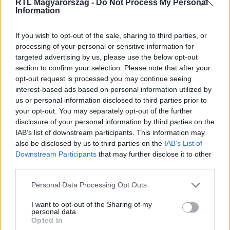
RTL Magyarország -
Do Not Process My Personal
Information
Itt állítsd be, hogy az RTL.hu az elsők között
legyen a Google-találatokban!
If you wish to opt-out of the sale, sharing to third parties, or
processing of your personal or sensitive information for
targeted advertising by us, please use the below opt-out
section to confirm your selection. Please note that after your
opt-out request is processed you may continue seeing
interest-based ads based on personal information utilized by
us or personal information disclosed to third parties prior to
your opt-out. You may separately opt-out of the further
disclosure of your personal information by third parties on the
IAB’s list of downstream participants. This information may
also be disclosed by us to third parties on the
IAB’s List of
Downstream Participants
that may further disclose it to other
third parties.
Kövess minket, és értesülj a friss hírekről a
Facebookon is!
Please note that this website/app uses one or more Google
Personal Data Processing Opt Outs
services and may gather and store information including but
not limited to your visit or usage behaviour. You may click to
I want to opt-out of the Sharing of my
Követem
personal data.
grant or deny consent to Google and its third-party tags to
Opted In
use your data for below specified purposes in below Google