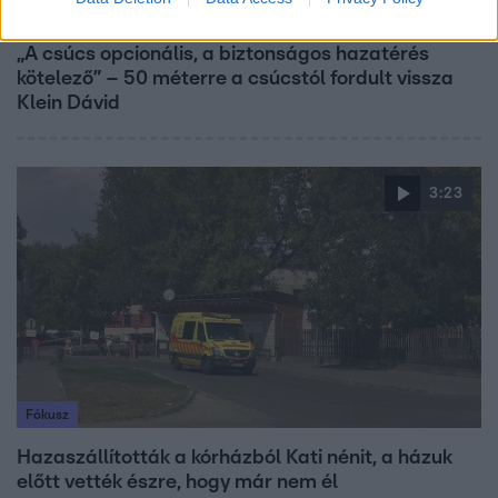
Reggeli
„A csúcs opcionális, a biztonságos hazatérés
kötelező” – 50 méterre a csúcstól fordult vissza
Klein Dávid
3:23
Fókusz
Hazaszállították a kórházból Kati nénit, a házuk
előtt vették észre, hogy már nem él