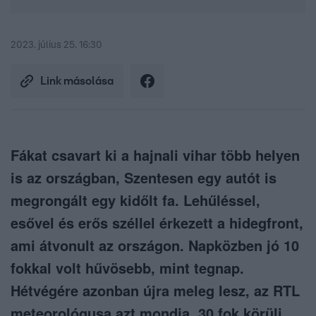
2023. július 25. 16:30
Link másolása
Fákat csavart ki a hajnali vihar több helyen
is az országban, Szentesen egy autót is
megrongált egy kidőlt fa. Lehűléssel,
esővel és erős széllel érkezett a hidegfront,
ami átvonult az országon. Napközben jó 10
fokkal volt hűvösebb, mint tegnap.
Hétvégére azonban újra meleg lesz, az RTL
meteorológusa azt mondja, 30 fok körüli