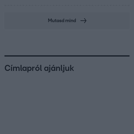
Mutasd mind
Címlapról ajánljuk