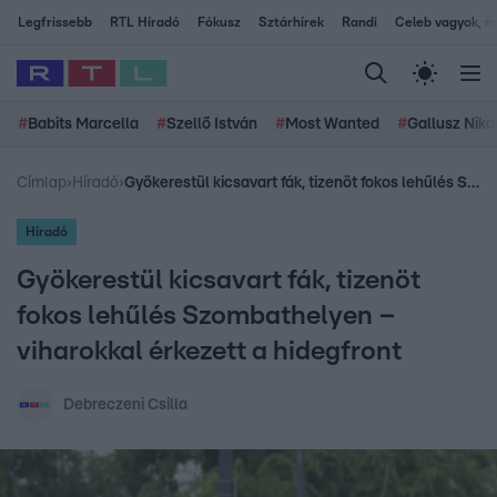
Legfrissebb
RTL Híradó
Fókusz
Sztárhírek
Randi
Celeb vagyok, me
#
Babits Marcella
#
Szellő István
#
Most Wanted
#
Gallusz Niko
Címlap
›
Híradó
›
Gyökerestül kicsavart fák, tizenöt fokos lehűlés Szombathelyen – viharokkal érkezett a hidegfront
Híradó
Gyökerestül kicsavart fák, tizenöt
fokos lehűlés Szombathelyen –
viharokkal érkezett a hidegfront
Debreczeni Csilla