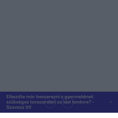
Elkezdte már beszerezni a gyermekének
szükséges tanszereket az idei tanévre? -
Szavazz itt!