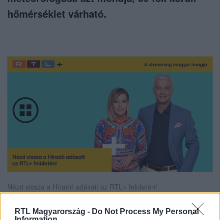
hőmérséklet várható.
Nézd vissza a Híradó adásait az RTL+ felületén!
RTL Magyarország -
Do Not Process My Personal
Information