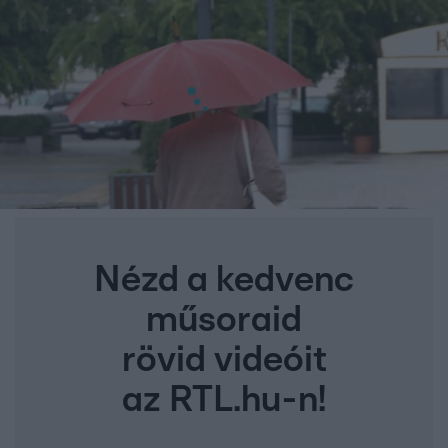
Nézd a kedvenc
műsoraid
rövid videóit
az RTL.hu-n!