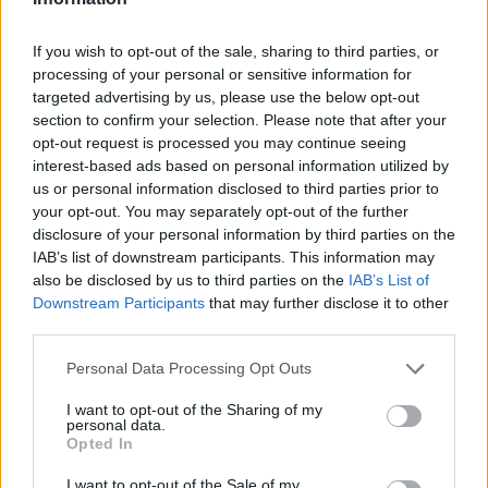
Itt állítsd be, hogy az RTL.hu az elsők között
legyen a Google-találatokban!
If you wish to opt-out of the sale, sharing to third parties, or
processing of your personal or sensitive information for
targeted advertising by us, please use the below opt-out
section to confirm your selection. Please note that after your
opt-out request is processed you may continue seeing
interest-based ads based on personal information utilized by
us or personal information disclosed to third parties prior to
your opt-out. You may separately opt-out of the further
disclosure of your personal information by third parties on the
IAB’s list of downstream participants. This information may
also be disclosed by us to third parties on the
IAB’s List of
Downstream Participants
that may further disclose it to other
Kövess minket, és értesülj a friss hírekről a
third parties.
Facebookon is!
Please note that this website/app uses one or more Google
Personal Data Processing Opt Outs
services and may gather and store information including but
not limited to your visit or usage behaviour. You may click to
I want to opt-out of the Sharing of my
Követem
personal data.
grant or deny consent to Google and its third-party tags to
Opted In
use your data for below specified purposes in below Google
consent section.
I want to opt-out of the Sale of my